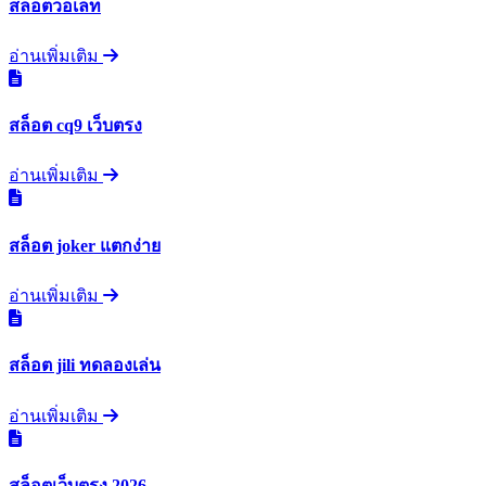
สล็อตวอเลท
อ่านเพิ่มเติม
สล็อต cq9 เว็บตรง
อ่านเพิ่มเติม
สล็อต joker แตกง่าย
อ่านเพิ่มเติม
สล็อต jili ทดลองเล่น
อ่านเพิ่มเติม
สล็อตเว็บตรง 2026