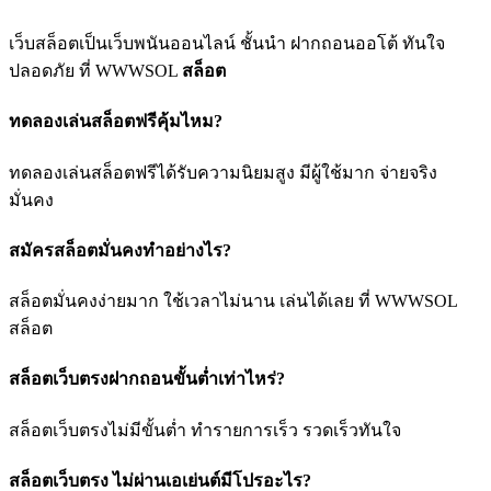
เว็บสล็อตเป็นเว็บพนันออนไลน์ ชั้นนำ ฝากถอนออโต้ ทันใจ
ปลอดภัย ที่ WWWSOL
สล็อต
ทดลองเล่นสล็อตฟรีคุ้มไหม?
ทดลองเล่นสล็อตฟรีได้รับความนิยมสูง มีผู้ใช้มาก จ่ายจริง
มั่นคง
สมัครสล็อตมั่นคงทำอย่างไร?
สล็อตมั่นคงง่ายมาก ใช้เวลาไม่นาน เล่นได้เลย ที่ WWWSOL
สล็อต
สล็อตเว็บตรงฝากถอนขั้นต่ำเท่าไหร่?
สล็อตเว็บตรงไม่มีขั้นต่ำ ทำรายการเร็ว รวดเร็วทันใจ
สล็อตเว็บตรง ไม่ผ่านเอเย่นต์มีโปรอะไร?