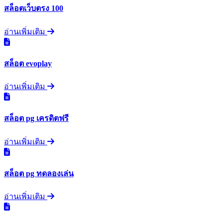
สล็อตเว็บตรง 100
อ่านเพิ่มเติม
สล็อต evoplay
อ่านเพิ่มเติม
สล็อต pg เครดิตฟรี
อ่านเพิ่มเติม
สล็อต pg ทดลองเล่น
อ่านเพิ่มเติม