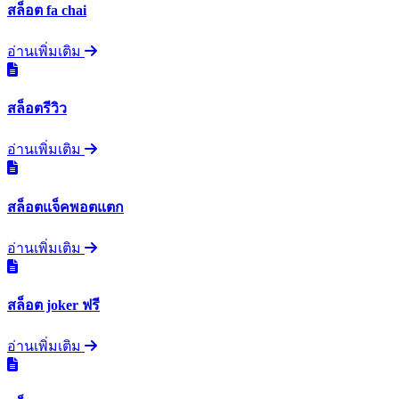
สล็อต fa chai
อ่านเพิ่มเติม
สล็อตรีวิว
อ่านเพิ่มเติม
สล็อตแจ็คพอตแตก
อ่านเพิ่มเติม
สล็อต joker ฟรี
อ่านเพิ่มเติม