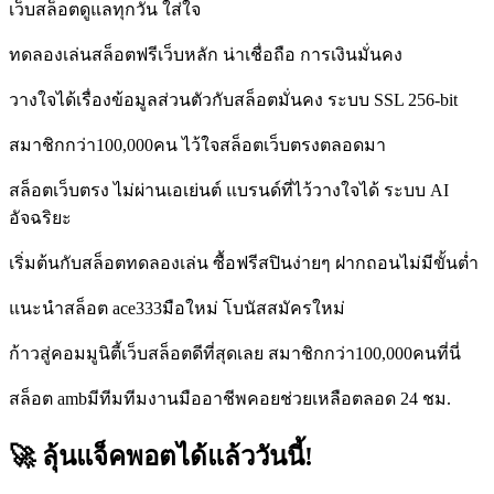
เว็บสล็อตดูแลทุกวัน ใส่ใจ
ทดลองเล่นสล็อตฟรีเว็บหลัก น่าเชื่อถือ การเงินมั่นคง
วางใจได้เรื่องข้อมูลส่วนตัวกับสล็อตมั่นคง ระบบ SSL 256-bit
สมาชิกกว่า100,000คน ไว้ใจสล็อตเว็บตรงตลอดมา
สล็อตเว็บตรง ไม่ผ่านเอเย่นต์ แบรนด์ที่ไว้วางใจได้ ระบบ AI
อัจฉริยะ
เริ่มต้นกับสล็อตทดลองเล่น ซื้อฟรีสปินง่ายๆ ฝากถอนไม่มีขั้นต่ำ
แนะนำสล็อต ace333มือใหม่ โบนัสสมัครใหม่
ก้าวสู่คอมมูนิตี้เว็บสล็อตดีที่สุดเลย สมาชิกกว่า100,000คนที่นี่
สล็อต ambมีทีมทีมงานมืออาชีพคอยช่วยเหลือตลอด 24 ชม.
🚀 ลุ้นแจ็คพอตได้แล้ววันนี้!