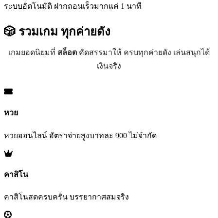
ระบบอัตโนมัติ ฝากถอนเร็วมากแค่ 1 นาที
🎲 รวมเกม
ทุกค่ายดัง
เกมยอดนิยมที่
สล็อต
คัดสรรมาให้ ครบทุกค่ายดัง เล่นสนุกได้
เงินจริง
หวย
หวยออนไลน์ อัตราจ่ายสูงบาทละ 900 ไม่จำกัด
คาสิโน
คาสิโนสดครบครัน บรรยากาศสมจริง