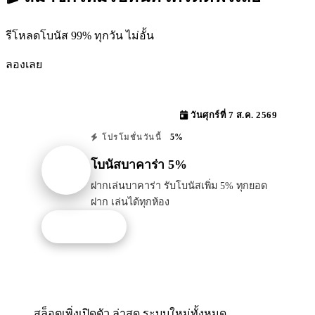
รีโหลดโบนัส 99% ทุกวัน ไม่อั้น
ลองเลย
วันศุกร์ที่ 7 ส.ค. 2569
5%
โปรโมชั่นวันนี้
โบนัสบาคาร่า 5%
ฝากเล่นบาคาร่า รับโบนัสเพิ่ม 5% ทุกยอด
ฝาก เล่นได้ทุกห้อง
รับโปรนี้
สล็อตเพิ่งเปิดตัว ล่าสุด ระบบใหม่ทั้งหมด