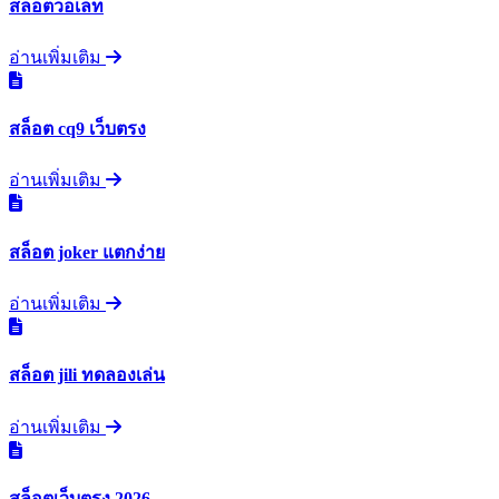
สล็อตวอเลท
อ่านเพิ่มเติม
สล็อต cq9 เว็บตรง
อ่านเพิ่มเติม
สล็อต joker แตกง่าย
อ่านเพิ่มเติม
สล็อต jili ทดลองเล่น
อ่านเพิ่มเติม
สล็อตเว็บตรง 2026