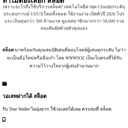
ทำไมต้องเลือก
สล็อต
เพราะอะไรถึงใช้บริการสล็อต? เทคโนโลยีล่าสุด Cloudยกระดับ
ประสบการณ์ UI/UXใหม่ทั้งหมด ใช้งานง่าย เปิดตัวปี 2026 โปร
แรง เงินทุนกว่า 300 ล้านบาท ดูแลสมาชิกมากกว่า 50,000 ราย
ลองสัมผัสด้วยตัวคุณเอง
สล็อต
มาพร้อมกับคุณสมบัติเด่นที่ตอบโจทย์ผู้เล่นทุกระดับ ไม่ว่า
จะเป็นมือใหม่หรือมือเก๋า โดย
WWWSOL
เป็นเว็บตรงที่ได้รับ
ความไว้วางใจจากผู้เล่นจำนวนมาก
วอเลทฝากได้ สล็อต
รับ True Wallet ไม่ยุ่งยาก ใช้วอเลทได้เลย ครบจบที่ สล็อต