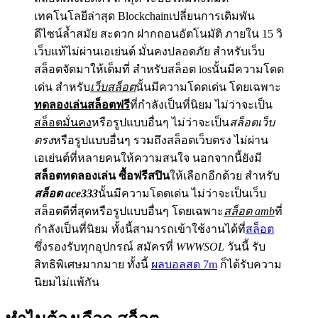
เทคโนโลยีล่าสุด Blockchainเปลี่ยนการเดิมพัน
ดีไซน์ล้ำสมัย สะดวก ฝากถอนอัตโนมัติ ภายใน 15 วิ
เว็บแท้ไม่ผ่านเอเย่นต์ มั่นคงปลอดภัย สำหรับเว็บ
สล็อตจัดมาให้เต็มที่ สำหรับสล็อต iosนั้นมีความโดด
เด่น สำหรับ
เว็บสล็อต
นั้นมีความโดดเด่น โดยเฉพาะ
ทดลองเล่นสล็อตฟรี
ที่กำลังเป็นที่นิยม ไม่ว่าจะเป็น
สล็อตมั่นคง
หรือรูปแบบอื่นๆ ไม่ว่าจะเป็น
สล็อตเว็บ
ตรง
หรือรูปแบบอื่นๆ รวมถึงสล็อตเว็บตรง ไม่ผ่าน
เอเย่นต์ที่หลายคนให้ความสนใจ นอกจากนี้ยังมี
สล็อตทดลองเล่น ซื้อฟรีสปิน
ให้เลือกอีกด้วย สำหรับ
สล็อต ace333
นั้นมีความโดดเด่น ไม่ว่าจะเป็นเว็บ
สล็อตดีที่สุดหรือรูปแบบอื่นๆ โดยเฉพาะ
สล็อต amb
ที่
กำลังเป็นที่นิยม ทั้งนี้สามารถเข้าใช้งานได้ที่
สล็อต
ซึ่งรองรับทุกอุปกรณ์ สมัครที่
WWWSOL
วันนี้ รับ
สิทธิพิเศษมากมาย ทั้งนี้
ผลบอลสด 7m
ก็ได้รับความ
นิยมไม่แพ้กัน