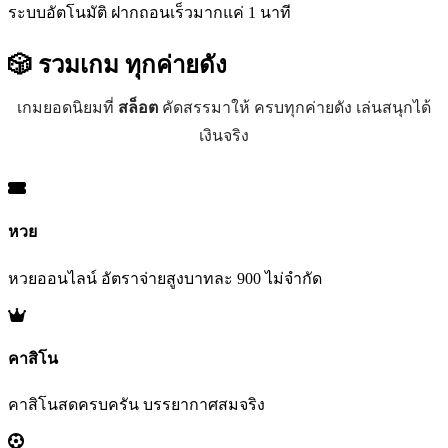
ระบบอัตโนมัติ ฝากถอนเร็วมากแค่ 1 นาที
🎲 รวมเกม
ทุกค่ายดัง
เกมยอดนิยมที่
สล็อต
คัดสรรมาให้ ครบทุกค่ายดัง เล่นสนุกได้
เงินจริง
หวย
หวยออนไลน์ อัตราจ่ายสูงบาทละ 900 ไม่จำกัด
คาสิโน
คาสิโนสดครบครัน บรรยากาศสมจริง