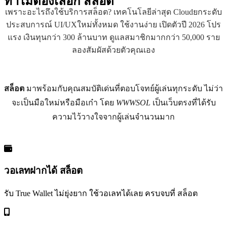
ทำไมต้องเลือก
สล็อต
เพราะอะไรถึงใช้บริการสล็อต? เทคโนโลยีล่าสุด Cloudยกระดับ
ประสบการณ์ UI/UXใหม่ทั้งหมด ใช้งานง่าย เปิดตัวปี 2026 โปร
แรง เงินทุนกว่า 300 ล้านบาท ดูแลสมาชิกมากกว่า 50,000 ราย
ลองสัมผัสด้วยตัวคุณเอง
สล็อต
มาพร้อมกับคุณสมบัติเด่นที่ตอบโจทย์ผู้เล่นทุกระดับ ไม่ว่า
จะเป็นมือใหม่หรือมือเก๋า โดย
WWWSOL
เป็นเว็บตรงที่ได้รับ
ความไว้วางใจจากผู้เล่นจำนวนมาก
วอเลทฝากได้ สล็อต
รับ True Wallet ไม่ยุ่งยาก ใช้วอเลทได้เลย ครบจบที่ สล็อต