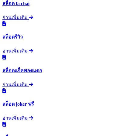
สล็อต fa chai
อ่านเพิ่มเติม
สล็อตรีวิว
อ่านเพิ่มเติม
สล็อตแจ็คพอตแตก
อ่านเพิ่มเติม
สล็อต joker ฟรี
อ่านเพิ่มเติม