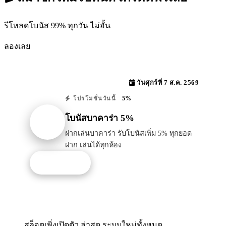
รีโหลดโบนัส 99% ทุกวัน ไม่อั้น
ลองเลย
วันศุกร์ที่ 7 ส.ค. 2569
5%
โปรโมชั่นวันนี้
โบนัสบาคาร่า 5%
ฝากเล่นบาคาร่า รับโบนัสเพิ่ม 5% ทุกยอด
ฝาก เล่นได้ทุกห้อง
รับโปรนี้
สล็อตเพิ่งเปิดตัว ล่าสุด ระบบใหม่ทั้งหมด