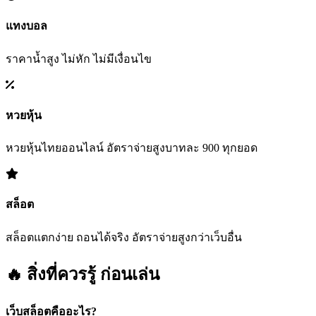
แทงบอล
ราคาน้ำสูง ไม่หัก ไม่มีเงื่อนไข
หวยหุ้น
หวยหุ้นไทยออนไลน์ อัตราจ่ายสูงบาทละ 900 ทุกยอด
สล็อต
สล็อตแตกง่าย ถอนได้จริง อัตราจ่ายสูงกว่าเว็บอื่น
🔥 สิ่งที่ควรรู้
ก่อนเล่น
เว็บสล็อตคืออะไร?