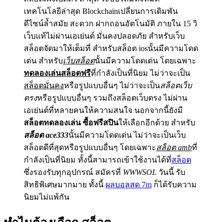
เทคโนโลยีล่าสุด Blockchainเปลี่ยนการเดิมพัน
ดีไซน์ล้ำสมัย สะดวก ฝากถอนอัตโนมัติ ภายใน 15 วิ
เว็บแท้ไม่ผ่านเอเย่นต์ มั่นคงปลอดภัย สำหรับเว็บ
สล็อตจัดมาให้เต็มที่ สำหรับสล็อต iosนั้นมีความโดด
เด่น สำหรับ
เว็บสล็อต
นั้นมีความโดดเด่น โดยเฉพาะ
ทดลองเล่นสล็อตฟรี
ที่กำลังเป็นที่นิยม ไม่ว่าจะเป็น
สล็อตมั่นคง
หรือรูปแบบอื่นๆ ไม่ว่าจะเป็น
สล็อตเว็บ
ตรง
หรือรูปแบบอื่นๆ รวมถึงสล็อตเว็บตรง ไม่ผ่าน
เอเย่นต์ที่หลายคนให้ความสนใจ นอกจากนี้ยังมี
สล็อตทดลองเล่น ซื้อฟรีสปิน
ให้เลือกอีกด้วย สำหรับ
สล็อต ace333
นั้นมีความโดดเด่น ไม่ว่าจะเป็นเว็บ
สล็อตดีที่สุดหรือรูปแบบอื่นๆ โดยเฉพาะ
สล็อต amb
ที่
กำลังเป็นที่นิยม ทั้งนี้สามารถเข้าใช้งานได้ที่
สล็อต
ซึ่งรองรับทุกอุปกรณ์ สมัครที่
WWWSOL
วันนี้ รับ
สิทธิพิเศษมากมาย ทั้งนี้
ผลบอลสด 7m
ก็ได้รับความ
นิยมไม่แพ้กัน