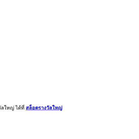
ลใหญ่ ได้ที่
สล็อตรางวัลใหญ่