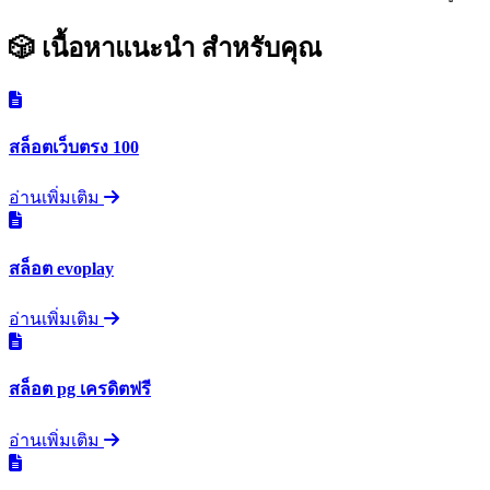
🎲 เนื้อหาแนะนำ
สำหรับคุณ
สล็อตเว็บตรง 100
อ่านเพิ่มเติม
สล็อต evoplay
อ่านเพิ่มเติม
สล็อต pg เครดิตฟรี
อ่านเพิ่มเติม