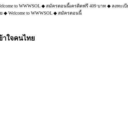
elcome to WWWSOL ◆ สมัครตอนนี้
เครดิตฟรี 409 บาท ◆ ลงทะ
ัย ◆ Welcome to WWWSOL ◆ สมัครตอนนี้
เข้าใจคนไทย