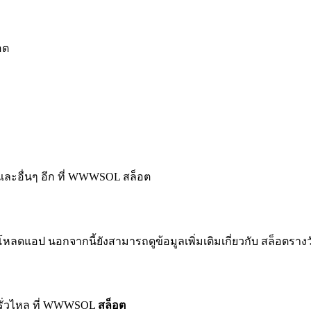
อต
 และอื่นๆ อีก ที่ WWWSOL สล็อต
งโหลดแอป นอกจากนี้ยังสามารถดูข้อมูลเพิ่มเติมเกี่ยวกับ สล็อตรางวั
รั่วไหล ที่ WWWSOL
สล็อต