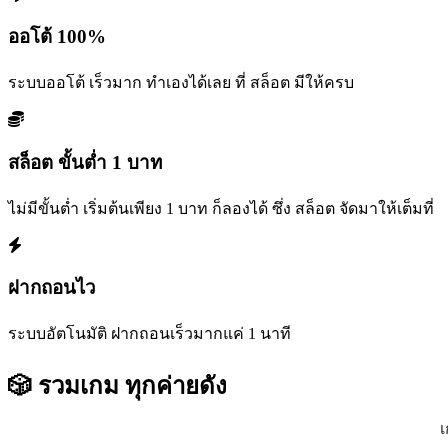
ออโต้ 100%
ระบบออโต้ เร็วมาก ทำเองได้เลย ที่ สล็อต มีให้ครบ
สล็อต ขั้นต่ำ 1 บาท
ไม่มีขั้นต่ำ เริ่มต้นเพียง 1 บาท ก็ลองได้ ซึ่ง สล็อต จัดมาให้เต็มที่
ฝากถอนไว
ระบบอัตโนมัติ ฝากถอนเร็วมากแค่ 1 นาที
🎲 รวมเกม
ทุกค่ายดัง
เ