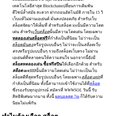
เทคโนโลยีล่าสุด Blockchainเปลี่ยนการเดิมพัน
ดีไซน์ล้ำสมัย สะดวก ฝากถอนอัตโนมัติ ภายใน 15 วิ
เว็บแท้ไม่ผ่านเอเย่นต์ มั่นคงปลอดภัย สำหรับเว็บ
สล็อตจัดมาให้เต็มที่ สำหรับสล็อต iosนั้นมีความโดด
เด่น สำหรับ
เว็บสล็อต
นั้นมีความโดดเด่น โดยเฉพาะ
ทดลองเล่นสล็อตฟรี
ที่กำลังเป็นที่นิยม ไม่ว่าจะเป็น
สล็อตมั่นคง
หรือรูปแบบอื่นๆ ไม่ว่าจะเป็น
สล็อตเว็บ
ตรง
หรือรูปแบบอื่นๆ รวมถึงสล็อตเว็บตรง ไม่ผ่าน
เอเย่นต์ที่หลายคนให้ความสนใจ นอกจากนี้ยังมี
สล็อตทดลองเล่น ซื้อฟรีสปิน
ให้เลือกอีกด้วย สำหรับ
สล็อต ace333
นั้นมีความโดดเด่น ไม่ว่าจะเป็นเว็บ
สล็อตดีที่สุดหรือรูปแบบอื่นๆ โดยเฉพาะ
สล็อต amb
ที่
กำลังเป็นที่นิยม ทั้งนี้สามารถเข้าใช้งานได้ที่
สล็อต
ซึ่งรองรับทุกอุปกรณ์ สมัครที่
WWWSOL
วันนี้ รับ
สิทธิพิเศษมากมาย ทั้งนี้
ผลบอลสด 7m
ก็ได้รับความ
นิยมไม่แพ้กัน