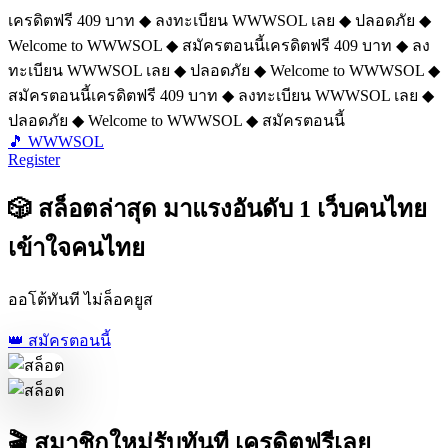
เครดิตฟรี 409 บาท ◆ ลงทะเบียน WWWSOL เลย ◆ ปลอดภัย ◆
Welcome to WWWSOL ◆ สมัครตอนนี้
เครดิตฟรี 409 บาท ◆ ลง
ทะเบียน WWWSOL เลย ◆ ปลอดภัย ◆ Welcome to WWWSOL ◆
สมัครตอนนี้
เครดิตฟรี 409 บาท ◆ ลงทะเบียน WWWSOL เลย ◆
ปลอดภัย ◆ Welcome to WWWSOL ◆ สมัครตอนนี้
🎵 WWWSOL
Register
🎲 สล็อตล่าสุด มาแรงอันดับ 1 เว็บคนไทย
เข้าใจคนไทย
ออโต้ทันที ไม่ล็อคยูส
👑 สมัครตอนนี้
🎬 สมาชิกใหม่รับทันที เครดิตฟรีเลย