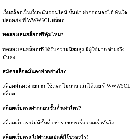
เว็บสล็อตเป็นเว็บพนันออนไลน์ ชั้นนำ ฝากถอนออโต้ ทันใจ
ปลอดภัย ที่ WWWSOL
สล็อต
ทดลองเล่นสล็อตฟรีคุ้มไหม?
ทดลองเล่นสล็อตฟรีได้รับความนิยมสูง มีผู้ใช้มาก จ่ายจริง
มั่นคง
สมัครสล็อตมั่นคงทำอย่างไร?
สล็อตมั่นคงง่ายมาก ใช้เวลาไม่นาน เล่นได้เลย ที่ WWWSOL
สล็อต
สล็อตเว็บตรงฝากถอนขั้นต่ำเท่าไหร่?
สล็อตเว็บตรงไม่มีขั้นต่ำ ทำรายการเร็ว รวดเร็วทันใจ
สล็อตเว็บตรง ไม่ผ่านเอเย่นต์มีโปรอะไร?