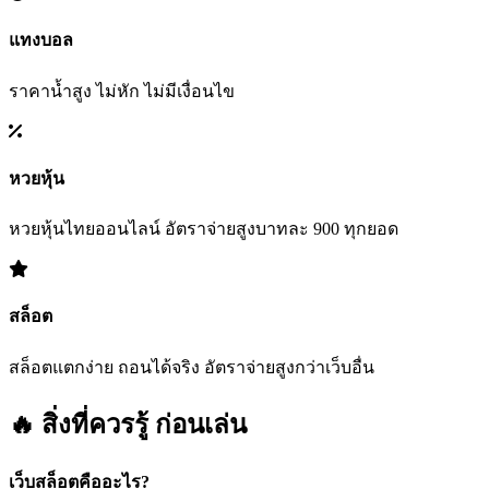
แทงบอล
ราคาน้ำสูง ไม่หัก ไม่มีเงื่อนไข
หวยหุ้น
หวยหุ้นไทยออนไลน์ อัตราจ่ายสูงบาทละ 900 ทุกยอด
สล็อต
สล็อตแตกง่าย ถอนได้จริง อัตราจ่ายสูงกว่าเว็บอื่น
🔥 สิ่งที่ควรรู้
ก่อนเล่น
เว็บสล็อตคืออะไร?