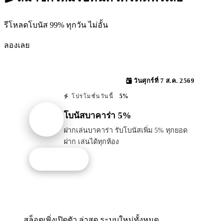
รีโหลดโบนัส 99% ทุกวัน ไม่อั้น
ลองเลย
วันศุกร์ที่ 7 ส.ค. 2569
5%
โปรโมชั่นวันนี้
โบนัสบาคาร่า 5%
ฝากเล่นบาคาร่า รับโบนัสเพิ่ม 5% ทุกยอด
ฝาก เล่นได้ทุกห้อง
รับโปรนี้
สล็อตเพิ่งเปิดตัว ล่าสุด ระบบใหม่ทั้งหมด