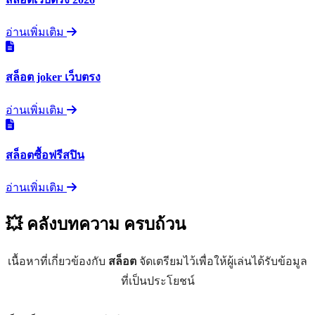
อ่านเพิ่มเติม
สล็อต joker เว็บตรง
อ่านเพิ่มเติม
สล็อตซื้อฟรีสปิน
อ่านเพิ่มเติม
💥 คลังบทความ
ครบถ้วน
เนื้อหาที่เกี่ยวข้องกับ
สล็อต
จัดเตรียมไว้เพื่อให้ผู้เล่นได้รับข้อมูล
ที่เป็นประโยชน์