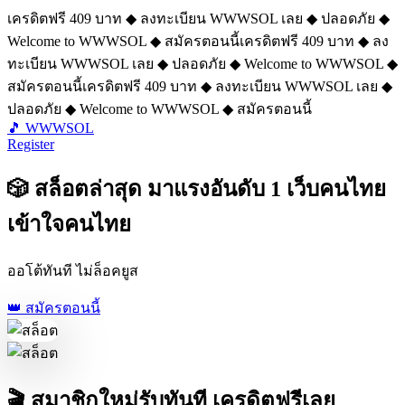
เครดิตฟรี 409 บาท ◆ ลงทะเบียน WWWSOL เลย ◆ ปลอดภัย ◆
Welcome to WWWSOL ◆ สมัครตอนนี้
เครดิตฟรี 409 บาท ◆ ลง
ทะเบียน WWWSOL เลย ◆ ปลอดภัย ◆ Welcome to WWWSOL ◆
สมัครตอนนี้
เครดิตฟรี 409 บาท ◆ ลงทะเบียน WWWSOL เลย ◆
ปลอดภัย ◆ Welcome to WWWSOL ◆ สมัครตอนนี้
🎵 WWWSOL
Register
🎲 สล็อตล่าสุด มาแรงอันดับ 1 เว็บคนไทย
เข้าใจคนไทย
ออโต้ทันที ไม่ล็อคยูส
👑 สมัครตอนนี้
🎬 สมาชิกใหม่รับทันที เครดิตฟรีเลย