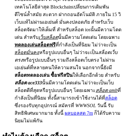
เทคโนโลยีล่าสุด Blockchainเปลี่ยนการเดิมพัน
ดีไซน์ล้ำสมัย สะดวก ฝากถอนอัตโนมัติ ภายใน 15 วิ
เว็บแท้ไม่ผ่านเอเย่นต์ มั่นคงปลอดภัย สำหรับเว็บ
สล็อตจัดมาให้เต็มที่ สำหรับสล็อต iosนั้นมีความโดด
เด่น สำหรับ
เว็บสล็อต
นั้นมีความโดดเด่น โดยเฉพาะ
ทดลองเล่นสล็อตฟรี
ที่กำลังเป็นที่นิยม ไม่ว่าจะเป็น
สล็อตมั่นคง
หรือรูปแบบอื่นๆ ไม่ว่าจะเป็น
สล็อตเว็บ
ตรง
หรือรูปแบบอื่นๆ รวมถึงสล็อตเว็บตรง ไม่ผ่าน
เอเย่นต์ที่หลายคนให้ความสนใจ นอกจากนี้ยังมี
สล็อตทดลองเล่น ซื้อฟรีสปิน
ให้เลือกอีกด้วย สำหรับ
สล็อต ace333
นั้นมีความโดดเด่น ไม่ว่าจะเป็นเว็บ
สล็อตดีที่สุดหรือรูปแบบอื่นๆ โดยเฉพาะ
สล็อต amb
ที่
กำลังเป็นที่นิยม ทั้งนี้สามารถเข้าใช้งานได้ที่
สล็อต
ซึ่งรองรับทุกอุปกรณ์ สมัครที่
WWWSOL
วันนี้ รับ
สิทธิพิเศษมากมาย ทั้งนี้
ผลบอลสด 7m
ก็ได้รับความ
นิยมไม่แพ้กัน