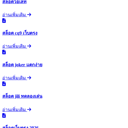
สล็อตวอเลท
อ่านเพิ่มเติม
สล็อต cq9 เว็บตรง
อ่านเพิ่มเติม
สล็อต joker แตกง่าย
อ่านเพิ่มเติม
สล็อต jili ทดลองเล่น
อ่านเพิ่มเติม
สล็อตเว็บตรง 2026