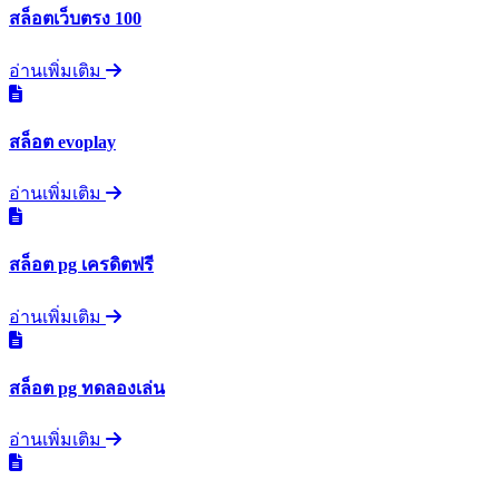
สล็อตเว็บตรง 100
อ่านเพิ่มเติม
สล็อต evoplay
อ่านเพิ่มเติม
สล็อต pg เครดิตฟรี
อ่านเพิ่มเติม
สล็อต pg ทดลองเล่น
อ่านเพิ่มเติม