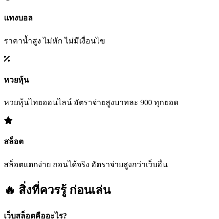
แทงบอล
ราคาน้ำสูง ไม่หัก ไม่มีเงื่อนไข
หวยหุ้น
หวยหุ้นไทยออนไลน์ อัตราจ่ายสูงบาทละ 900 ทุกยอด
สล็อต
สล็อตแตกง่าย ถอนได้จริง อัตราจ่ายสูงกว่าเว็บอื่น
🔥 สิ่งที่ควรรู้
ก่อนเล่น
เว็บสล็อตคืออะไร?