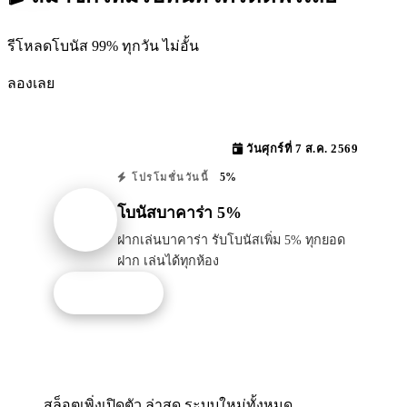
รีโหลดโบนัส 99% ทุกวัน ไม่อั้น
ลองเลย
วันศุกร์ที่ 7 ส.ค. 2569
5%
โปรโมชั่นวันนี้
โบนัสบาคาร่า 5%
ฝากเล่นบาคาร่า รับโบนัสเพิ่ม 5% ทุกยอด
ฝาก เล่นได้ทุกห้อง
รับโปรนี้
สล็อตเพิ่งเปิดตัว ล่าสุด ระบบใหม่ทั้งหมด