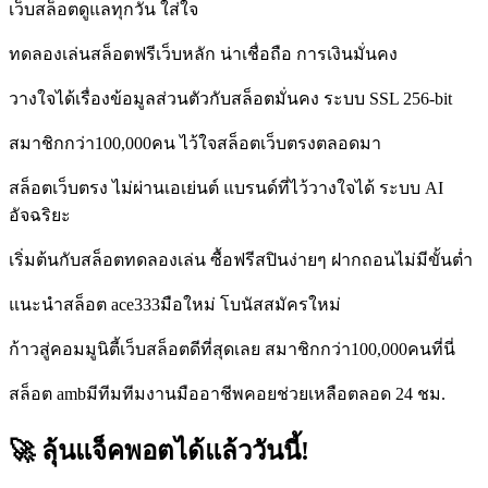
เว็บสล็อตดูแลทุกวัน ใส่ใจ
ทดลองเล่นสล็อตฟรีเว็บหลัก น่าเชื่อถือ การเงินมั่นคง
วางใจได้เรื่องข้อมูลส่วนตัวกับสล็อตมั่นคง ระบบ SSL 256-bit
สมาชิกกว่า100,000คน ไว้ใจสล็อตเว็บตรงตลอดมา
สล็อตเว็บตรง ไม่ผ่านเอเย่นต์ แบรนด์ที่ไว้วางใจได้ ระบบ AI
อัจฉริยะ
เริ่มต้นกับสล็อตทดลองเล่น ซื้อฟรีสปินง่ายๆ ฝากถอนไม่มีขั้นต่ำ
แนะนำสล็อต ace333มือใหม่ โบนัสสมัครใหม่
ก้าวสู่คอมมูนิตี้เว็บสล็อตดีที่สุดเลย สมาชิกกว่า100,000คนที่นี่
สล็อต ambมีทีมทีมงานมืออาชีพคอยช่วยเหลือตลอด 24 ชม.
🚀 ลุ้นแจ็คพอตได้แล้ววันนี้!