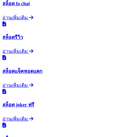
สล็อต fa chai
อ่านเพิ่มเติม
สล็อตรีวิว
อ่านเพิ่มเติม
สล็อตแจ็คพอตแตก
อ่านเพิ่มเติม
สล็อต joker ฟรี
อ่านเพิ่มเติม