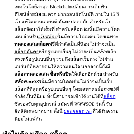
เทคโนโลยีล่าสุด Blockchainเปลี่ยนการเดิมพัน
ดีไซน์ล้ำสมัย สะดวก ฝากถอนอัตโนมัติ ภายใน 15 วิ
เว็บแท้ไม่ผ่านเอเย่นต์ มั่นคงปลอดภัย สำหรับเว็บ
สล็อตจัดมาให้เต็มที่ สำหรับสล็อต iosนั้นมีความโดด
เด่น สำหรับ
เว็บสล็อต
นั้นมีความโดดเด่น โดยเฉพาะ
ทดลองเล่นสล็อตฟรี
ที่กำลังเป็นที่นิยม ไม่ว่าจะเป็น
สล็อตมั่นคง
หรือรูปแบบอื่นๆ ไม่ว่าจะเป็น
สล็อตเว็บ
ตรง
หรือรูปแบบอื่นๆ รวมถึงสล็อตเว็บตรง ไม่ผ่าน
เอเย่นต์ที่หลายคนให้ความสนใจ นอกจากนี้ยังมี
สล็อตทดลองเล่น ซื้อฟรีสปิน
ให้เลือกอีกด้วย สำหรับ
สล็อต ace333
นั้นมีความโดดเด่น ไม่ว่าจะเป็นเว็บ
สล็อตดีที่สุดหรือรูปแบบอื่นๆ โดยเฉพาะ
สล็อต amb
ที่
กำลังเป็นที่นิยม ทั้งนี้สามารถเข้าใช้งานได้ที่
สล็อต
ซึ่งรองรับทุกอุปกรณ์ สมัครที่
WWWSOL
วันนี้ รับ
สิทธิพิเศษมากมาย ทั้งนี้
ผลบอลสด 7m
ก็ได้รับความ
นิยมไม่แพ้กัน