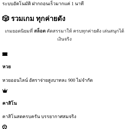
ระบบอัตโนมัติ ฝากถอนเร็วมากแค่ 1 นาที
🎲 รวมเกม
ทุกค่ายดัง
เกมยอดนิยมที่
สล็อต
คัดสรรมาให้ ครบทุกค่ายดัง เล่นสนุกได้
เงินจริง
หวย
หวยออนไลน์ อัตราจ่ายสูงบาทละ 900 ไม่จำกัด
คาสิโน
คาสิโนสดครบครัน บรรยากาศสมจริง