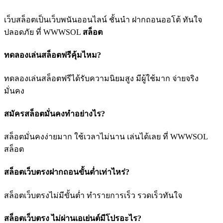
เว็บสล็อตเป็นเว็บพนันออนไลน์ ชั้นนำ ฝากถอนออโต้ ทันใจ
ปลอดภัย ที่ WWWSOL
สล็อต
ทดลองเล่นสล็อตฟรีคุ้มไหม?
ทดลองเล่นสล็อตฟรีได้รับความนิยมสูง มีผู้ใช้มาก จ่ายจริง
มั่นคง
สมัครสล็อตมั่นคงทำอย่างไร?
สล็อตมั่นคงง่ายมาก ใช้เวลาไม่นาน เล่นได้เลย ที่ WWWSOL
สล็อต
สล็อตเว็บตรงฝากถอนขั้นต่ำเท่าไหร่?
สล็อตเว็บตรงไม่มีขั้นต่ำ ทำรายการเร็ว รวดเร็วทันใจ
สล็อตเว็บตรง ไม่ผ่านเอเย่นต์มีโปรอะไร?