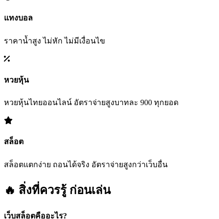
แทงบอล
ราคาน้ำสูง ไม่หัก ไม่มีเงื่อนไข
หวยหุ้น
หวยหุ้นไทยออนไลน์ อัตราจ่ายสูงบาทละ 900 ทุกยอด
สล็อต
สล็อตแตกง่าย ถอนได้จริง อัตราจ่ายสูงกว่าเว็บอื่น
🔥 สิ่งที่ควรรู้
ก่อนเล่น
เว็บสล็อตคืออะไร?