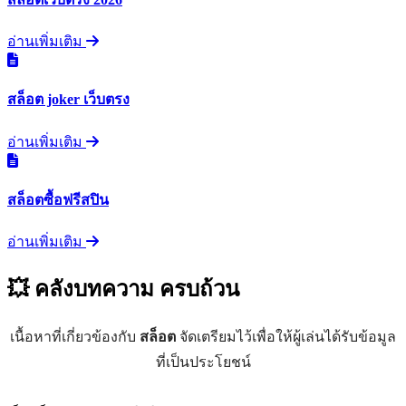
อ่านเพิ่มเติม
สล็อต joker เว็บตรง
อ่านเพิ่มเติม
สล็อตซื้อฟรีสปิน
อ่านเพิ่มเติม
💥 คลังบทความ
ครบถ้วน
เนื้อหาที่เกี่ยวข้องกับ
สล็อต
จัดเตรียมไว้เพื่อให้ผู้เล่นได้รับข้อมูล
ที่เป็นประโยชน์