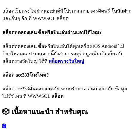
สล็อตเว็บตรง ไม่ผ่านเอเย่นต์มีโปรมากมาย เครดิตฟรี โบนัสฝาก
และอื่นๆ อีก ที่ WWWSOL สล็อต
สล็อตทดลองเล่น ซื้อฟรีสปินเล่นผ่านแอปได้ไหม?
สล็อตทดลองเล่น ซื้อฟรีสปินเล่นได้ทุกเครื่อง iOS Android ไม่
ต้องโหลดแอป นอกจากนี้ยังสามารถดูข้อมูลเพิ่มเติมเกี่ยวกับ
สล็อตรางวัลใหญ่ ได้ที่
สล็อตรางวัลใหญ่
สล็อต ace333โกงไหม?
สล็อต ace333มั่นคงปลอดภัย ระบบรักษาความปลอดภัย ข้อมูล
ไม่รั่วไหล ที่ WWWSOL
สล็อต
🎲 เนื้อหาแนะนำ
สำหรับคุณ