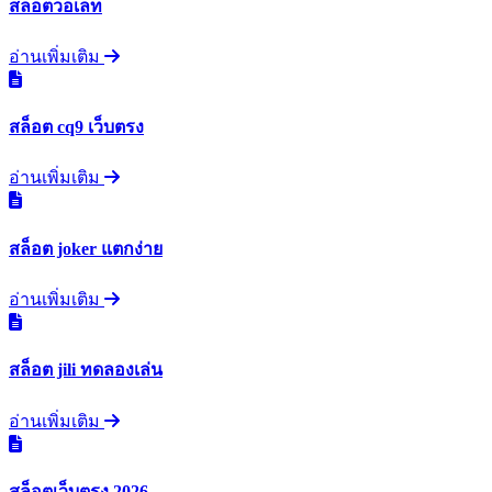
สล็อตวอเลท
อ่านเพิ่มเติม
สล็อต cq9 เว็บตรง
อ่านเพิ่มเติม
สล็อต joker แตกง่าย
อ่านเพิ่มเติม
สล็อต jili ทดลองเล่น
อ่านเพิ่มเติม
สล็อตเว็บตรง 2026