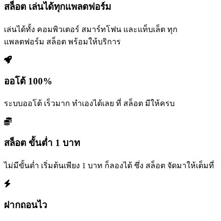
สล็อต เล่นได้ทุกแพลตฟอร์ม
เล่นได้ทั้ง คอมพิวเตอร์ สมาร์ทโฟน และแท็บเล็ต ทุก
แพลตฟอร์ม สล็อต พร้อมให้บริการ
ออโต้ 100%
ระบบออโต้ เร็วมาก ทำเองได้เลย ที่ สล็อต มีให้ครบ
สล็อต ขั้นต่ำ 1 บาท
ไม่มีขั้นต่ำ เริ่มต้นเพียง 1 บาท ก็ลองได้ ซึ่ง สล็อต จัดมาให้เต็มที่
ฝากถอนไว