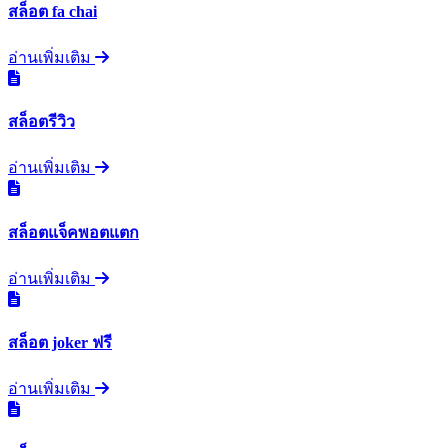
สล็อต fa chai
อ่านเพิ่มเติม
สล็อตรีวิว
อ่านเพิ่มเติม
สล็อตแจ็คพอตแตก
อ่านเพิ่มเติม
สล็อต joker ฟรี
อ่านเพิ่มเติม