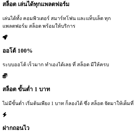
สล็อต เล่นได้ทุกแพลตฟอร์ม
เล่นได้ทั้ง คอมพิวเตอร์ สมาร์ทโฟน และแท็บเล็ต ทุก
แพลตฟอร์ม สล็อต พร้อมให้บริการ
ออโต้ 100%
ระบบออโต้ เร็วมาก ทำเองได้เลย ที่ สล็อต มีให้ครบ
สล็อต ขั้นต่ำ 1 บาท
ไม่มีขั้นต่ำ เริ่มต้นเพียง 1 บาท ก็ลองได้ ซึ่ง สล็อต จัดมาให้เต็มที่
ฝากถอนไว