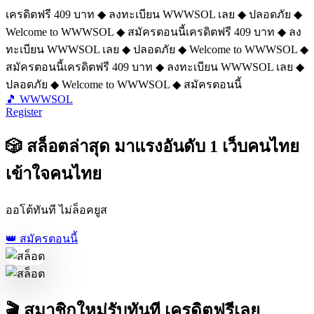
เครดิตฟรี 409 บาท ◆ ลงทะเบียน WWWSOL เลย ◆ ปลอดภัย ◆
Welcome to WWWSOL ◆ สมัครตอนนี้
เครดิตฟรี 409 บาท ◆ ลง
ทะเบียน WWWSOL เลย ◆ ปลอดภัย ◆ Welcome to WWWSOL ◆
สมัครตอนนี้
เครดิตฟรี 409 บาท ◆ ลงทะเบียน WWWSOL เลย ◆
ปลอดภัย ◆ Welcome to WWWSOL ◆ สมัครตอนนี้
🎵 WWWSOL
Register
🎲 สล็อตล่าสุด มาแรงอันดับ 1 เว็บคนไทย
เข้าใจคนไทย
ออโต้ทันที ไม่ล็อคยูส
👑 สมัครตอนนี้
🎬 สมาชิกใหม่รับทันที เครดิตฟรีเลย