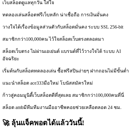
เว็บสล็อตดูแลทุกวัน ใส่ใจ
ทดลองเล่นสล็อตฟรีเว็บหลัก น่าเชื่อถือ การเงินมั่นคง
วางใจได้เรื่องข้อมูลส่วนตัวกับสล็อตมั่นคง ระบบ SSL 256-bit
สมาชิกกว่า100,000คน ไว้ใจสล็อตเว็บตรงตลอดมา
สล็อตเว็บตรง ไม่ผ่านเอเย่นต์ แบรนด์ที่ไว้วางใจได้ ระบบ AI
อัจฉริยะ
เริ่มต้นกับสล็อตทดลองเล่น ซื้อฟรีสปินง่ายๆ ฝากถอนไม่มีขั้นต่ำ
แนะนำสล็อต ace333มือใหม่ โบนัสสมัครใหม่
ก้าวสู่คอมมูนิตี้เว็บสล็อตดีที่สุดเลย สมาชิกกว่า100,000คนที่นี่
สล็อต ambมีทีมทีมงานมืออาชีพคอยช่วยเหลือตลอด 24 ชม.
🚀 ลุ้นแจ็คพอตได้แล้ววันนี้!