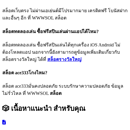
สล็อตเว็บตรง ไม่ผ่านเอเย่นต์มีโปรมากมาย เครดิตฟรี โบนัสฝาก
และอื่นๆ อีก ที่ WWWSOL สล็อต
สล็อตทดลองเล่น ซื้อฟรีสปินเล่นผ่านแอปได้ไหม?
สล็อตทดลองเล่น ซื้อฟรีสปินเล่นได้ทุกเครื่อง iOS Android ไม่
ต้องโหลดแอป นอกจากนี้ยังสามารถดูข้อมูลเพิ่มเติมเกี่ยวกับ
สล็อตรางวัลใหญ่ ได้ที่
สล็อตรางวัลใหญ่
สล็อต ace333โกงไหม?
สล็อต ace333มั่นคงปลอดภัย ระบบรักษาความปลอดภัย ข้อมูล
ไม่รั่วไหล ที่ WWWSOL
สล็อต
🎲 เนื้อหาแนะนำ
สำหรับคุณ