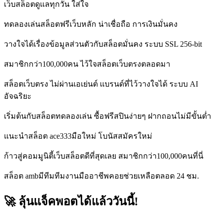
เว็บสล็อตดูแลทุกวัน ใส่ใจ
ทดลองเล่นสล็อตฟรีเว็บหลัก น่าเชื่อถือ การเงินมั่นคง
วางใจได้เรื่องข้อมูลส่วนตัวกับสล็อตมั่นคง ระบบ SSL 256-bit
สมาชิกกว่า100,000คน ไว้ใจสล็อตเว็บตรงตลอดมา
สล็อตเว็บตรง ไม่ผ่านเอเย่นต์ แบรนด์ที่ไว้วางใจได้ ระบบ AI
อัจฉริยะ
เริ่มต้นกับสล็อตทดลองเล่น ซื้อฟรีสปินง่ายๆ ฝากถอนไม่มีขั้นต่ำ
แนะนำสล็อต ace333มือใหม่ โบนัสสมัครใหม่
ก้าวสู่คอมมูนิตี้เว็บสล็อตดีที่สุดเลย สมาชิกกว่า100,000คนที่นี่
สล็อต ambมีทีมทีมงานมืออาชีพคอยช่วยเหลือตลอด 24 ชม.
🚀 ลุ้นแจ็คพอตได้แล้ววันนี้!