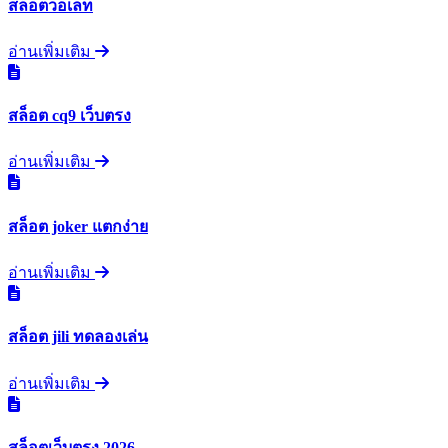
สล็อตวอเลท
อ่านเพิ่มเติม
สล็อต cq9 เว็บตรง
อ่านเพิ่มเติม
สล็อต joker แตกง่าย
อ่านเพิ่มเติม
สล็อต jili ทดลองเล่น
อ่านเพิ่มเติม
สล็อตเว็บตรง 2026