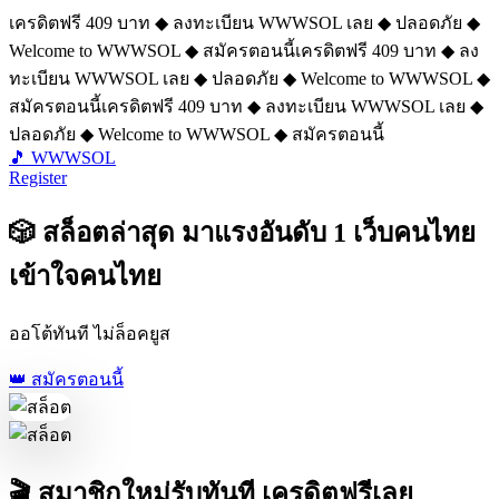
เครดิตฟรี 409 บาท ◆ ลงทะเบียน WWWSOL เลย ◆ ปลอดภัย ◆
Welcome to WWWSOL ◆ สมัครตอนนี้
เครดิตฟรี 409 บาท ◆ ลง
ทะเบียน WWWSOL เลย ◆ ปลอดภัย ◆ Welcome to WWWSOL ◆
สมัครตอนนี้
เครดิตฟรี 409 บาท ◆ ลงทะเบียน WWWSOL เลย ◆
ปลอดภัย ◆ Welcome to WWWSOL ◆ สมัครตอนนี้
🎵 WWWSOL
Register
🎲 สล็อตล่าสุด มาแรงอันดับ 1 เว็บคนไทย
เข้าใจคนไทย
ออโต้ทันที ไม่ล็อคยูส
👑 สมัครตอนนี้
🎬 สมาชิกใหม่รับทันที เครดิตฟรีเลย