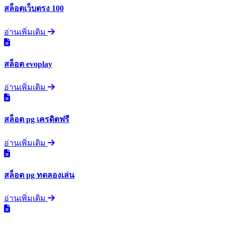
สล็อตเว็บตรง 100
อ่านเพิ่มเติม
สล็อต evoplay
อ่านเพิ่มเติม
สล็อต pg เครดิตฟรี
อ่านเพิ่มเติม
สล็อต pg ทดลองเล่น
อ่านเพิ่มเติม