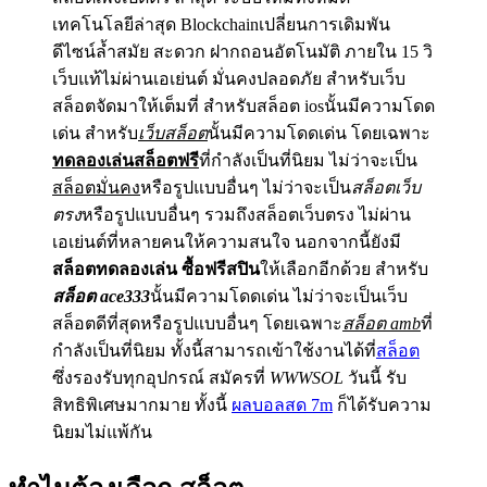
เทคโนโลยีล่าสุด Blockchainเปลี่ยนการเดิมพัน
ดีไซน์ล้ำสมัย สะดวก ฝากถอนอัตโนมัติ ภายใน 15 วิ
เว็บแท้ไม่ผ่านเอเย่นต์ มั่นคงปลอดภัย สำหรับเว็บ
สล็อตจัดมาให้เต็มที่ สำหรับสล็อต iosนั้นมีความโดด
เด่น สำหรับ
เว็บสล็อต
นั้นมีความโดดเด่น โดยเฉพาะ
ทดลองเล่นสล็อตฟรี
ที่กำลังเป็นที่นิยม ไม่ว่าจะเป็น
สล็อตมั่นคง
หรือรูปแบบอื่นๆ ไม่ว่าจะเป็น
สล็อตเว็บ
ตรง
หรือรูปแบบอื่นๆ รวมถึงสล็อตเว็บตรง ไม่ผ่าน
เอเย่นต์ที่หลายคนให้ความสนใจ นอกจากนี้ยังมี
สล็อตทดลองเล่น ซื้อฟรีสปิน
ให้เลือกอีกด้วย สำหรับ
สล็อต ace333
นั้นมีความโดดเด่น ไม่ว่าจะเป็นเว็บ
สล็อตดีที่สุดหรือรูปแบบอื่นๆ โดยเฉพาะ
สล็อต amb
ที่
กำลังเป็นที่นิยม ทั้งนี้สามารถเข้าใช้งานได้ที่
สล็อต
ซึ่งรองรับทุกอุปกรณ์ สมัครที่
WWWSOL
วันนี้ รับ
สิทธิพิเศษมากมาย ทั้งนี้
ผลบอลสด 7m
ก็ได้รับความ
นิยมไม่แพ้กัน