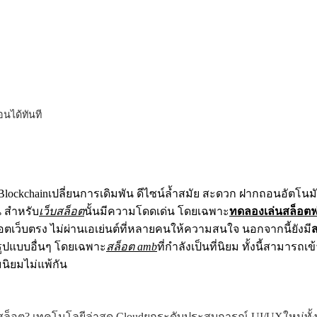
อนได้ทันที
 Blockchainเปลี่ยนการเดิมพัน ดีไซน์ล้ำสมัย สะดวก ฝากถอนอัตโนมัต
น สำหรับ
เว็บสล็อต
นั้นมีความโดดเด่น โดยเฉพาะ
ทดลองเล่นสล็อตฟ
อตเว็บตรง ไม่ผ่านเอเย่นต์ที่หลายคนให้ความสนใจ นอกจากนี้ยังมี
ส
ือรูปแบบอื่นๆ โดยเฉพาะ
สล็อต amb
ที่กำลังเป็นที่นิยม ทั้งนี้สามารถเข
นิยมไม่แพ้กัน
ล็อต? เทคโนโลยีล่าสุด Cloudยกระดับประสบการณ์ UI/UXใหม่ทั้งห