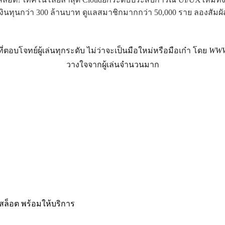
งินทุนกว่า 300 ล้านบาท ดูแลสมาชิกมากกว่า 50,000 ราย ลองสัมผั
่ตอบโจทย์ผู้เล่นทุกระดับ ไม่ว่าจะเป็นมือใหม่หรือมือเก๋า โดย
WW
วางใจจากผู้เล่นจำนวนมาก
สล็อต พร้อมให้บริการ