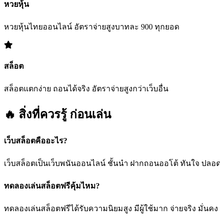
หวยหุ้น
หวยหุ้นไทยออนไลน์ อัตราจ่ายสูงบาทละ 900 ทุกยอด
สล็อต
สล็อตแตกง่าย ถอนได้จริง อัตราจ่ายสูงกว่าเว็บอื่น
🔥 สิ่งที่ควรรู้
ก่อนเล่น
เว็บสล็อตคืออะไร?
เว็บสล็อตเป็นเว็บพนันออนไลน์ ชั้นนำ ฝากถอนออโต้ ทันใจ ปล
ทดลองเล่นสล็อตฟรีคุ้มไหม?
ทดลองเล่นสล็อตฟรีได้รับความนิยมสูง มีผู้ใช้มาก จ่ายจริง มั่นคง