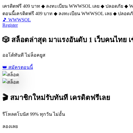
เครดิตฟรี 409 บาท ◆ ลงทะเบียน WWWSOL เลย ◆ ปลอดภัย ◆ W
ตอนนี้
เครดิตฟรี 409 บาท ◆ ลงทะเบียน WWWSOL เลย ◆ ปลอดภ
🎵 WWWSOL
Register
🎲 สล็อตล่าสุด มาแรงอันดับ 1 เว็บคนไทย 
ออโต้ทันที ไม่ล็อคยูส
👑 สมัครตอนนี้
🎬 สมาชิกใหม่รับทันที เครดิตฟรีเลย
รีโหลดโบนัส 99% ทุกวัน ไม่อั้น
ลองเลย