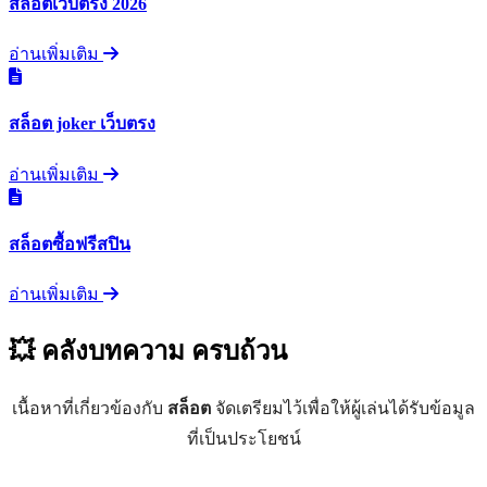
สล็อตเว็บตรง 2026
อ่านเพิ่มเติม
สล็อต joker เว็บตรง
อ่านเพิ่มเติม
สล็อตซื้อฟรีสปิน
อ่านเพิ่มเติม
💥 คลังบทความ
ครบถ้วน
เนื้อหาที่เกี่ยวข้องกับ
สล็อต
จัดเตรียมไว้เพื่อให้ผู้เล่นได้รับข้อมูล
ที่เป็นประโยชน์