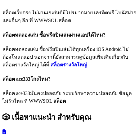
สล็อตเว็บตรง ไม่ผ่านเอเย่นต์มีโปรมากมาย เครดิตฟรี โบนัสฝาก
และอื่นๆ อีก ที่ WWWSOL สล็อต
สล็อตทดลองเล่น ซื้อฟรีสปินเล่นผ่านแอปได้ไหม?
สล็อตทดลองเล่น ซื้อฟรีสปินเล่นได้ทุกเครื่อง iOS Android ไม่
ต้องโหลดแอป นอกจากนี้ยังสามารถดูข้อมูลเพิ่มเติมเกี่ยวกับ
สล็อตรางวัลใหญ่ ได้ที่
สล็อตรางวัลใหญ่
สล็อต ace333โกงไหม?
สล็อต ace333มั่นคงปลอดภัย ระบบรักษาความปลอดภัย ข้อมูล
ไม่รั่วไหล ที่ WWWSOL
สล็อต
🎲 เนื้อหาแนะนำ
สำหรับคุณ