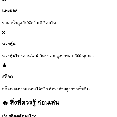
แทงบอล
ราคาน้ำสูง ไม่หัก ไม่มีเงื่อนไข
หวยหุ้น
หวยหุ้นไทยออนไลน์ อัตราจ่ายสูงบาทละ 900 ทุกยอด
สล็อต
สล็อตแตกง่าย ถอนได้จริง อัตราจ่ายสูงกว่าเว็บอื่น
🔥 สิ่งที่ควรรู้
ก่อนเล่น
เว็บสล็อตคืออะไร?