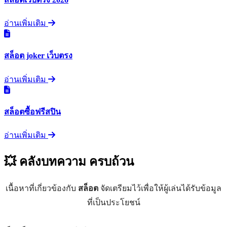
อ่านเพิ่มเติม
สล็อต joker เว็บตรง
อ่านเพิ่มเติม
สล็อตซื้อฟรีสปิน
อ่านเพิ่มเติม
💥 คลังบทความ
ครบถ้วน
เนื้อหาที่เกี่ยวข้องกับ
สล็อต
จัดเตรียมไว้เพื่อให้ผู้เล่นได้รับข้อมูล
ที่เป็นประโยชน์