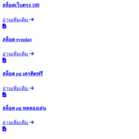
สล็อตเว็บตรง 100
อ่านเพิ่มเติม
สล็อต evoplay
อ่านเพิ่มเติม
สล็อต pg เครดิตฟรี
อ่านเพิ่มเติม
สล็อต pg ทดลองเล่น
อ่านเพิ่มเติม