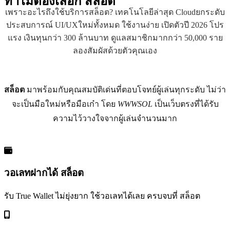
ทำไมต้องเลือก
สล็อต
เพราะอะไรถึงใช้บริการสล็อต? เทคโนโลยีล่าสุด Cloudยกระดับ
ประสบการณ์ UI/UXใหม่ทั้งหมด ใช้งานง่าย เปิดตัวปี 2026 โปร
แรง เงินทุนกว่า 300 ล้านบาท ดูแลสมาชิกมากกว่า 50,000 ราย
ลองสัมผัสด้วยตัวคุณเอง
สล็อต
มาพร้อมกับคุณสมบัติเด่นที่ตอบโจทย์ผู้เล่นทุกระดับ ไม่ว่า
จะเป็นมือใหม่หรือมือเก๋า โดย
WWWSOL
เป็นเว็บตรงที่ได้รับ
ความไว้วางใจจากผู้เล่นจำนวนมาก
วอเลทฝากได้ สล็อต
รับ True Wallet ไม่ยุ่งยาก ใช้วอเลทได้เลย ครบจบที่ สล็อต