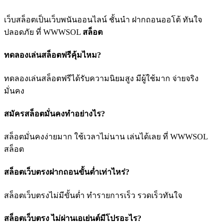
เว็บสล็อตเป็นเว็บพนันออนไลน์ ชั้นนำ ฝากถอนออโต้ ทันใจ
ปลอดภัย ที่ WWWSOL
สล็อต
ทดลองเล่นสล็อตฟรีคุ้มไหม?
ทดลองเล่นสล็อตฟรีได้รับความนิยมสูง มีผู้ใช้มาก จ่ายจริง
มั่นคง
สมัครสล็อตมั่นคงทำอย่างไร?
สล็อตมั่นคงง่ายมาก ใช้เวลาไม่นาน เล่นได้เลย ที่ WWWSOL
สล็อต
สล็อตเว็บตรงฝากถอนขั้นต่ำเท่าไหร่?
สล็อตเว็บตรงไม่มีขั้นต่ำ ทำรายการเร็ว รวดเร็วทันใจ
สล็อตเว็บตรง ไม่ผ่านเอเย่นต์มีโปรอะไร?