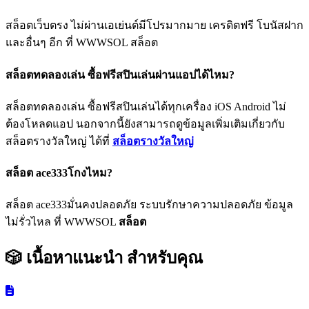
สล็อตเว็บตรง ไม่ผ่านเอเย่นต์มีโปรมากมาย เครดิตฟรี โบนัสฝาก
และอื่นๆ อีก ที่ WWWSOL สล็อต
สล็อตทดลองเล่น ซื้อฟรีสปินเล่นผ่านแอปได้ไหม?
สล็อตทดลองเล่น ซื้อฟรีสปินเล่นได้ทุกเครื่อง iOS Android ไม่
ต้องโหลดแอป นอกจากนี้ยังสามารถดูข้อมูลเพิ่มเติมเกี่ยวกับ
สล็อตรางวัลใหญ่ ได้ที่
สล็อตรางวัลใหญ่
สล็อต ace333โกงไหม?
สล็อต ace333มั่นคงปลอดภัย ระบบรักษาความปลอดภัย ข้อมูล
ไม่รั่วไหล ที่ WWWSOL
สล็อต
🎲 เนื้อหาแนะนำ
สำหรับคุณ