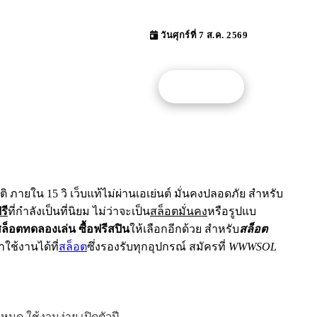
วันศุกร์ที่ 7 ส.ค. 2569
รับโปรนี้
ิ ภายใน 15 วิ เว็บแท้ไม่ผ่านเอเย่นต์ มั่นคงปลอดภัย สำหรับ
รี
ที่กำลังเป็นที่นิยม ไม่ว่าจะเป็น
สล็อตมั่นคง
หรือรูปแบ
ล็อตทดลองเล่น ซื้อฟรีสปิน
ให้เลือกอีกด้วย สำหรับ
สล็อต
้าใช้งานได้ที่
สล็อต
ซึ่งรองรับทุกอุปกรณ์ สมัครที่
WWWSOL
มด ใช้งานง่าย เปิดตัวปี