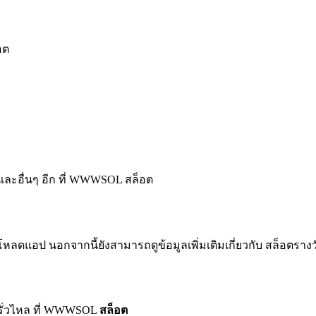
อต
 และอื่นๆ อีก ที่ WWWSOL สล็อต
งโหลดแอป นอกจากนี้ยังสามารถดูข้อมูลเพิ่มเติมเกี่ยวกับ สล็อตรางวั
รั่วไหล ที่ WWWSOL
สล็อต