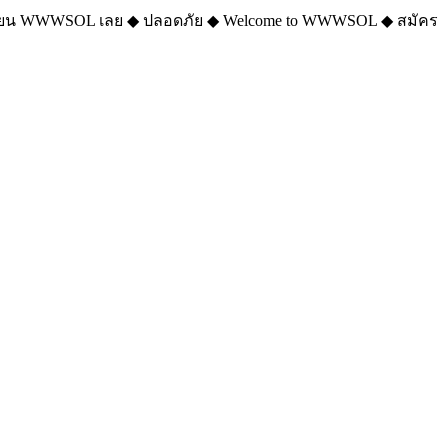
เบียน WWWSOL เลย ◆ ปลอดภัย ◆ Welcome to WWWSOL ◆ สมัคร