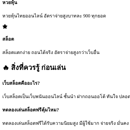
หวยหุ้น
หวยหุ้นไทยออนไลน์ อัตราจ่ายสูงบาทละ 900 ทุกยอด
สล็อต
สล็อตแตกง่าย ถอนได้จริง อัตราจ่ายสูงกว่าเว็บอื่น
🔥 สิ่งที่ควรรู้
ก่อนเล่น
เว็บสล็อตคืออะไร?
เว็บสล็อตเป็นเว็บพนันออนไลน์ ชั้นนำ ฝากถอนออโต้ ทันใจ ปล
ทดลองเล่นสล็อตฟรีคุ้มไหม?
ทดลองเล่นสล็อตฟรีได้รับความนิยมสูง มีผู้ใช้มาก จ่ายจริง มั่นคง