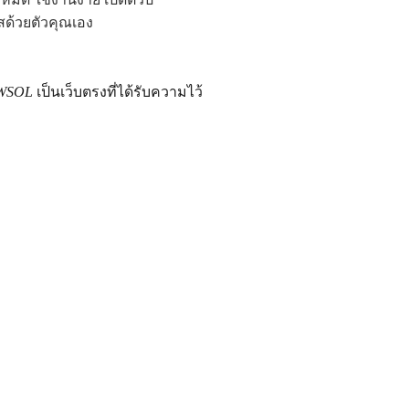
สด้วยตัวคุณเอง
WSOL
เป็นเว็บตรงที่ได้รับความไว้