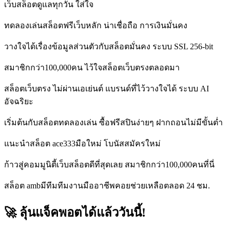
เว็บสล็อตดูแลทุกวัน ใส่ใจ
ทดลองเล่นสล็อตฟรีเว็บหลัก น่าเชื่อถือ การเงินมั่นคง
วางใจได้เรื่องข้อมูลส่วนตัวกับสล็อตมั่นคง ระบบ SSL 256-bit
สมาชิกกว่า100,000คน ไว้ใจสล็อตเว็บตรงตลอดมา
สล็อตเว็บตรง ไม่ผ่านเอเย่นต์ แบรนด์ที่ไว้วางใจได้ ระบบ AI
อัจฉริยะ
เริ่มต้นกับสล็อตทดลองเล่น ซื้อฟรีสปินง่ายๆ ฝากถอนไม่มีขั้นต่ำ
แนะนำสล็อต ace333มือใหม่ โบนัสสมัครใหม่
ก้าวสู่คอมมูนิตี้เว็บสล็อตดีที่สุดเลย สมาชิกกว่า100,000คนที่นี่
สล็อต ambมีทีมทีมงานมืออาชีพคอยช่วยเหลือตลอด 24 ชม.
🚀 ลุ้นแจ็คพอตได้แล้ววันนี้!