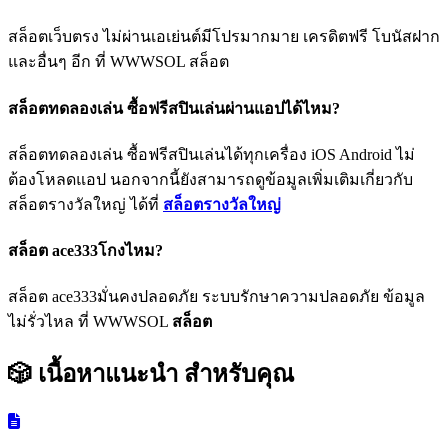
สล็อตเว็บตรง ไม่ผ่านเอเย่นต์มีโปรมากมาย เครดิตฟรี โบนัสฝาก
และอื่นๆ อีก ที่ WWWSOL สล็อต
สล็อตทดลองเล่น ซื้อฟรีสปินเล่นผ่านแอปได้ไหม?
สล็อตทดลองเล่น ซื้อฟรีสปินเล่นได้ทุกเครื่อง iOS Android ไม่
ต้องโหลดแอป นอกจากนี้ยังสามารถดูข้อมูลเพิ่มเติมเกี่ยวกับ
สล็อตรางวัลใหญ่ ได้ที่
สล็อตรางวัลใหญ่
สล็อต ace333โกงไหม?
สล็อต ace333มั่นคงปลอดภัย ระบบรักษาความปลอดภัย ข้อมูล
ไม่รั่วไหล ที่ WWWSOL
สล็อต
🎲 เนื้อหาแนะนำ
สำหรับคุณ