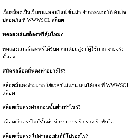
เว็บสล็อตเป็นเว็บพนันออนไลน์ ชั้นนำ ฝากถอนออโต้ ทันใจ
ปลอดภัย ที่ WWWSOL
สล็อต
ทดลองเล่นสล็อตฟรีคุ้มไหม?
ทดลองเล่นสล็อตฟรีได้รับความนิยมสูง มีผู้ใช้มาก จ่ายจริง
มั่นคง
สมัครสล็อตมั่นคงทำอย่างไร?
สล็อตมั่นคงง่ายมาก ใช้เวลาไม่นาน เล่นได้เลย ที่ WWWSOL
สล็อต
สล็อตเว็บตรงฝากถอนขั้นต่ำเท่าไหร่?
สล็อตเว็บตรงไม่มีขั้นต่ำ ทำรายการเร็ว รวดเร็วทันใจ
สล็อตเว็บตรง ไม่ผ่านเอเย่นต์มีโปรอะไร?