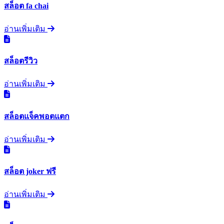
สล็อต fa chai
อ่านเพิ่มเติม
สล็อตรีวิว
อ่านเพิ่มเติม
สล็อตแจ็คพอตแตก
อ่านเพิ่มเติม
สล็อต joker ฟรี
อ่านเพิ่มเติม