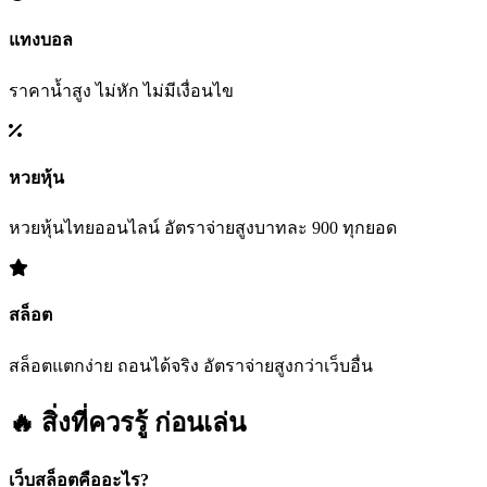
แทงบอล
ราคาน้ำสูง ไม่หัก ไม่มีเงื่อนไข
หวยหุ้น
หวยหุ้นไทยออนไลน์ อัตราจ่ายสูงบาทละ 900 ทุกยอด
สล็อต
สล็อตแตกง่าย ถอนได้จริง อัตราจ่ายสูงกว่าเว็บอื่น
🔥 สิ่งที่ควรรู้
ก่อนเล่น
เว็บสล็อตคืออะไร?