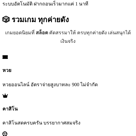
ระบบอัตโนมัติ ฝากถอนเร็วมากแค่ 1 นาที
🎲 รวมเกม
ทุกค่ายดัง
เกมยอดนิยมที่
สล็อต
คัดสรรมาให้ ครบทุกค่ายดัง เล่นสนุกได้
เงินจริง
หวย
หวยออนไลน์ อัตราจ่ายสูงบาทละ 900 ไม่จำกัด
คาสิโน
คาสิโนสดครบครัน บรรยากาศสมจริง