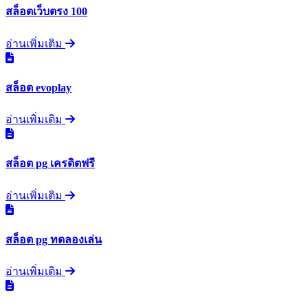
สล็อตเว็บตรง 100
อ่านเพิ่มเติม
สล็อต evoplay
อ่านเพิ่มเติม
สล็อต pg เครดิตฟรี
อ่านเพิ่มเติม
สล็อต pg ทดลองเล่น
อ่านเพิ่มเติม