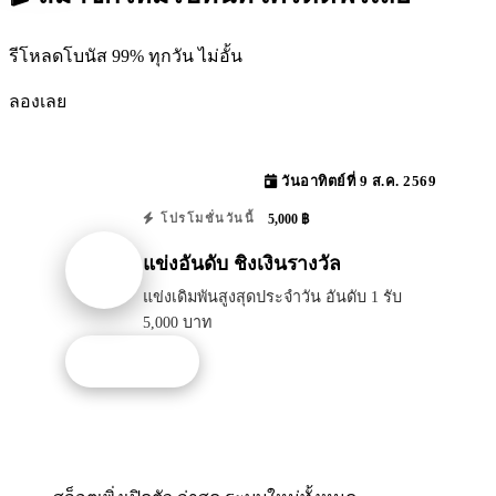
รีโหลดโบนัส 99% ทุกวัน ไม่อั้น
ลองเลย
วันอาทิตย์ที่ 9 ส.ค. 2569
5,000 ฿
โปรโมชั่นวันนี้
แข่งอันดับ ชิงเงินรางวัล
แข่งเดิมพันสูงสุดประจำวัน อันดับ 1 รับ
5,000 บาท
รับโปรนี้