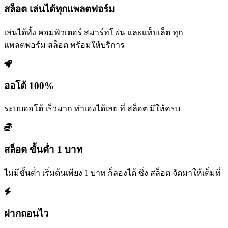
สล็อต เล่นได้ทุกแพลตฟอร์ม
เล่นได้ทั้ง คอมพิวเตอร์ สมาร์ทโฟน และแท็บเล็ต ทุก
แพลตฟอร์ม สล็อต พร้อมให้บริการ
ออโต้ 100%
ระบบออโต้ เร็วมาก ทำเองได้เลย ที่ สล็อต มีให้ครบ
สล็อต ขั้นต่ำ 1 บาท
ไม่มีขั้นต่ำ เริ่มต้นเพียง 1 บาท ก็ลองได้ ซึ่ง สล็อต จัดมาให้เต็มที่
ฝากถอนไว