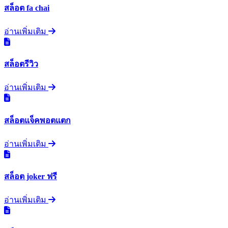
สล็อต fa chai
อ่านเพิ่มเติม
สล็อตรีวิว
อ่านเพิ่มเติม
สล็อตแจ็คพอตแตก
อ่านเพิ่มเติม
สล็อต joker ฟรี
อ่านเพิ่มเติม