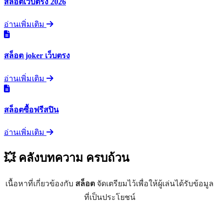
สล็อตเว็บตรง 2026
อ่านเพิ่มเติม
สล็อต joker เว็บตรง
อ่านเพิ่มเติม
สล็อตซื้อฟรีสปิน
อ่านเพิ่มเติม
💥 คลังบทความ
ครบถ้วน
เนื้อหาที่เกี่ยวข้องกับ
สล็อต
จัดเตรียมไว้เพื่อให้ผู้เล่นได้รับข้อมูล
ที่เป็นประโยชน์