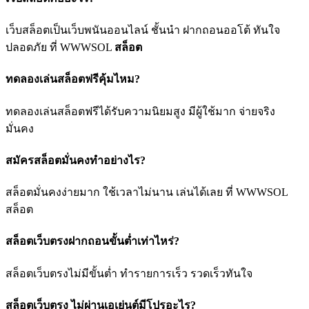
เว็บสล็อตเป็นเว็บพนันออนไลน์ ชั้นนำ ฝากถอนออโต้ ทันใจ
ปลอดภัย ที่ WWWSOL
สล็อต
ทดลองเล่นสล็อตฟรีคุ้มไหม?
ทดลองเล่นสล็อตฟรีได้รับความนิยมสูง มีผู้ใช้มาก จ่ายจริง
มั่นคง
สมัครสล็อตมั่นคงทำอย่างไร?
สล็อตมั่นคงง่ายมาก ใช้เวลาไม่นาน เล่นได้เลย ที่ WWWSOL
สล็อต
สล็อตเว็บตรงฝากถอนขั้นต่ำเท่าไหร่?
สล็อตเว็บตรงไม่มีขั้นต่ำ ทำรายการเร็ว รวดเร็วทันใจ
สล็อตเว็บตรง ไม่ผ่านเอเย่นต์มีโปรอะไร?