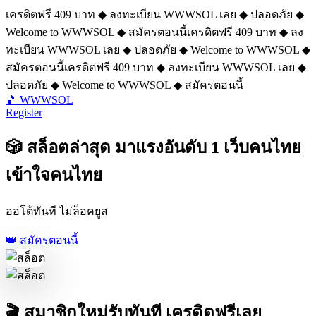
เครดิตฟรี 409 บาท ◆ ลงทะเบียน WWWSOL เลย ◆ ปลอดภัย ◆
Welcome to WWWSOL ◆ สมัครตอนนี้
เครดิตฟรี 409 บาท ◆ ลง
ทะเบียน WWWSOL เลย ◆ ปลอดภัย ◆ Welcome to WWWSOL ◆
สมัครตอนนี้
เครดิตฟรี 409 บาท ◆ ลงทะเบียน WWWSOL เลย ◆
ปลอดภัย ◆ Welcome to WWWSOL ◆ สมัครตอนนี้
🎵 WWWSOL
Register
🎲 สล็อตล่าสุด มาแรงอันดับ 1 เว็บคนไทย
เข้าใจคนไทย
ออโต้ทันที ไม่ล็อคยูส
👑 สมัครตอนนี้
🎬 สมาชิกใหม่รับทันที เครดิตฟรีเลย