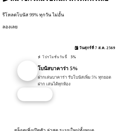
รีโหลดโบนัส 99% ทุกวัน ไม่อั้น
ลองเลย
วันศุกร์ที่ 7 ส.ค. 2569
5%
โปรโมชั่นวันนี้
โบนัสบาคาร่า 5%
ฝากเล่นบาคาร่า รับโบนัสเพิ่ม 5% ทุกยอด
ฝาก เล่นได้ทุกห้อง
รับโปรนี้
สล็อตเพิ่งเปิดตัว ล่าสุด ระบบใหม่ทั้งหมด