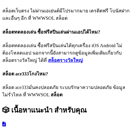
สล็อตเว็บตรง ไม่ผ่านเอเย่นต์มีโปรมากมาย เครดิตฟรี โบนัสฝาก
และอื่นๆ อีก ที่ WWWSOL สล็อต
สล็อตทดลองเล่น ซื้อฟรีสปินเล่นผ่านแอปได้ไหม?
สล็อตทดลองเล่น ซื้อฟรีสปินเล่นได้ทุกเครื่อง iOS Android ไม่
ต้องโหลดแอป นอกจากนี้ยังสามารถดูข้อมูลเพิ่มเติมเกี่ยวกับ
สล็อตรางวัลใหญ่ ได้ที่
สล็อตรางวัลใหญ่
สล็อต ace333โกงไหม?
สล็อต ace333มั่นคงปลอดภัย ระบบรักษาความปลอดภัย ข้อมูล
ไม่รั่วไหล ที่ WWWSOL
สล็อต
🎲 เนื้อหาแนะนำ
สำหรับคุณ