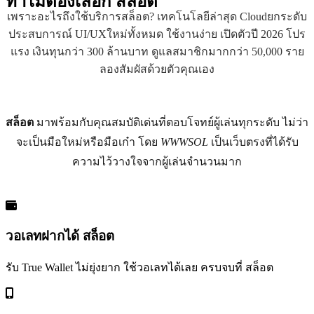
ทำไมต้องเลือก
สล็อต
เพราะอะไรถึงใช้บริการสล็อต? เทคโนโลยีล่าสุด Cloudยกระดับ
ประสบการณ์ UI/UXใหม่ทั้งหมด ใช้งานง่าย เปิดตัวปี 2026 โปร
แรง เงินทุนกว่า 300 ล้านบาท ดูแลสมาชิกมากกว่า 50,000 ราย
ลองสัมผัสด้วยตัวคุณเอง
สล็อต
มาพร้อมกับคุณสมบัติเด่นที่ตอบโจทย์ผู้เล่นทุกระดับ ไม่ว่า
จะเป็นมือใหม่หรือมือเก๋า โดย
WWWSOL
เป็นเว็บตรงที่ได้รับ
ความไว้วางใจจากผู้เล่นจำนวนมาก
วอเลทฝากได้ สล็อต
รับ True Wallet ไม่ยุ่งยาก ใช้วอเลทได้เลย ครบจบที่ สล็อต