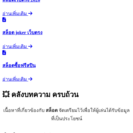
อ่านเพิ่มเติม
สล็อต joker เว็บตรง
อ่านเพิ่มเติม
สล็อตซื้อฟรีสปิน
อ่านเพิ่มเติม
💥 คลังบทความ
ครบถ้วน
เนื้อหาที่เกี่ยวข้องกับ
สล็อต
จัดเตรียมไว้เพื่อให้ผู้เล่นได้รับข้อมูล
ที่เป็นประโยชน์