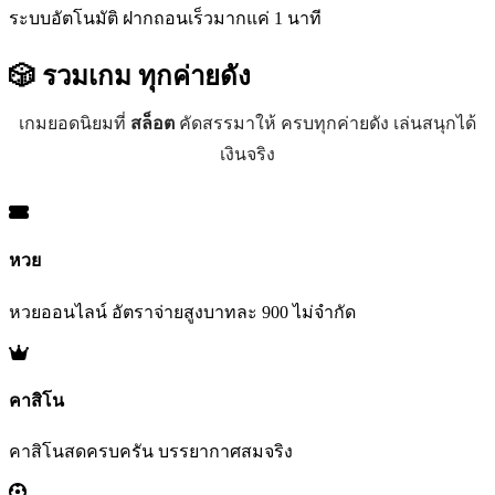
ระบบอัตโนมัติ ฝากถอนเร็วมากแค่ 1 นาที
🎲 รวมเกม
ทุกค่ายดัง
เกมยอดนิยมที่
สล็อต
คัดสรรมาให้ ครบทุกค่ายดัง เล่นสนุกได้
เงินจริง
หวย
หวยออนไลน์ อัตราจ่ายสูงบาทละ 900 ไม่จำกัด
คาสิโน
คาสิโนสดครบครัน บรรยากาศสมจริง