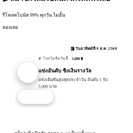
รีโหลดโบนัส 99% ทุกวัน ไม่อั้น
ลองเลย
วันอาทิตย์ที่ 9 ส.ค. 2569
5,000 ฿
โปรโมชั่นวันนี้
แข่งอันดับ ชิงเงินรางวัล
แข่งเดิมพันสูงสุดประจำวัน อันดับ 1 รับ
5,000 บาท
รับโปรนี้