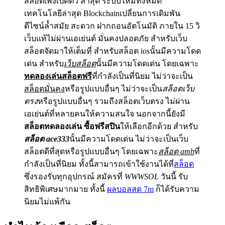
สล็อตเพิ่งเปิดตัว ล่าสุด ระบบใหม่ทั้งหมด
เทคโนโลยีล่าสุด Blockchainเปลี่ยนการเดิมพัน
ดีไซน์ล้ำสมัย สะดวก ฝากถอนอัตโนมัติ ภายใน 15 วิ
เว็บแท้ไม่ผ่านเอเย่นต์ มั่นคงปลอดภัย สำหรับเว็บ
สล็อตจัดมาให้เต็มที่ สำหรับสล็อต iosนั้นมีความโดด
เด่น สำหรับ
เว็บสล็อต
นั้นมีความโดดเด่น โดยเฉพาะ
ทดลองเล่นสล็อตฟรี
ที่กำลังเป็นที่นิยม ไม่ว่าจะเป็น
สล็อตมั่นคง
หรือรูปแบบอื่นๆ ไม่ว่าจะเป็น
สล็อตเว็บ
ตรง
หรือรูปแบบอื่นๆ รวมถึงสล็อตเว็บตรง ไม่ผ่าน
เอเย่นต์ที่หลายคนให้ความสนใจ นอกจากนี้ยังมี
สล็อตทดลองเล่น ซื้อฟรีสปิน
ให้เลือกอีกด้วย สำหรับ
สล็อต ace333
นั้นมีความโดดเด่น ไม่ว่าจะเป็นเว็บ
สล็อตดีที่สุดหรือรูปแบบอื่นๆ โดยเฉพาะ
สล็อต amb
ที่
กำลังเป็นที่นิยม ทั้งนี้สามารถเข้าใช้งานได้ที่
สล็อต
ซึ่งรองรับทุกอุปกรณ์ สมัครที่
WWWSOL
วันนี้ รับ
สิทธิพิเศษมากมาย ทั้งนี้
ผลบอลสด 7m
ก็ได้รับความ
นิยมไม่แพ้กัน