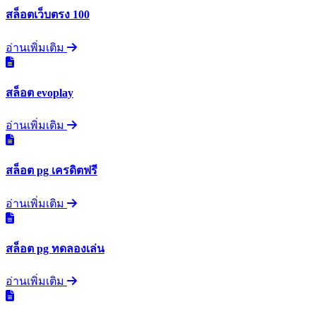
สล็อตเว็บตรง 100
อ่านเพิ่มเติม
สล็อต evoplay
อ่านเพิ่มเติม
สล็อต pg เครดิตฟรี
อ่านเพิ่มเติม
สล็อต pg ทดลองเล่น
อ่านเพิ่มเติม