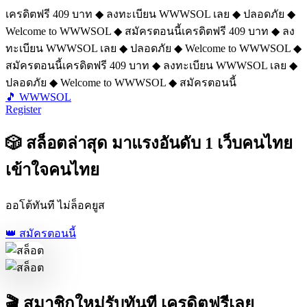
เครดิตฟรี 409 บาท ◆ ลงทะเบียน WWWSOL เลย ◆ ปลอดภัย ◆
Welcome to WWWSOL ◆ สมัครตอนนี้
เครดิตฟรี 409 บาท ◆ ลง
ทะเบียน WWWSOL เลย ◆ ปลอดภัย ◆ Welcome to WWWSOL ◆
สมัครตอนนี้
เครดิตฟรี 409 บาท ◆ ลงทะเบียน WWWSOL เลย ◆
ปลอดภัย ◆ Welcome to WWWSOL ◆ สมัครตอนนี้
🎵 WWWSOL
Register
🎲 สล็อตล่าสุด มาแรงอันดับ 1 เว็บคนไทย
เข้าใจคนไทย
ออโต้ทันที ไม่ล็อคยูส
👑 สมัครตอนนี้
🎬 สมาชิกใหม่รับทันที เครดิตฟรีเลย