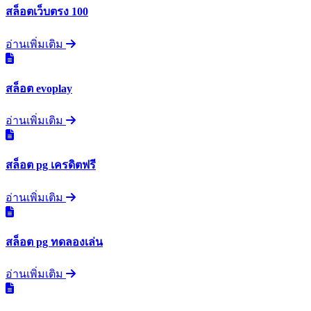
สล็อตเว็บตรง 100
อ่านเพิ่มเติม
สล็อต evoplay
อ่านเพิ่มเติม
สล็อต pg เครดิตฟรี
อ่านเพิ่มเติม
สล็อต pg ทดลองเล่น
อ่านเพิ่มเติม