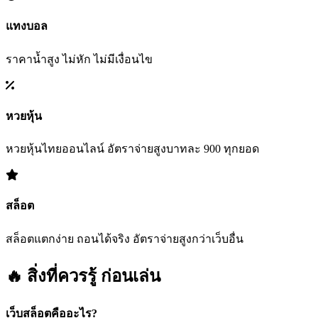
แทงบอล
ราคาน้ำสูง ไม่หัก ไม่มีเงื่อนไข
หวยหุ้น
หวยหุ้นไทยออนไลน์ อัตราจ่ายสูงบาทละ 900 ทุกยอด
สล็อต
สล็อตแตกง่าย ถอนได้จริง อัตราจ่ายสูงกว่าเว็บอื่น
🔥 สิ่งที่ควรรู้
ก่อนเล่น
เว็บสล็อตคืออะไร?