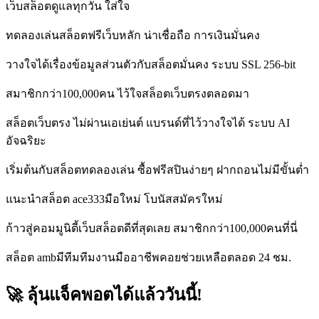
เว็บสล็อตดูแลทุกวัน ใส่ใจ
ทดลองเล่นสล็อตฟรีเว็บหลัก น่าเชื่อถือ การเงินมั่นคง
วางใจได้เรื่องข้อมูลส่วนตัวกับสล็อตมั่นคง ระบบ SSL 256-bit
สมาชิกกว่า100,000คน ไว้ใจสล็อตเว็บตรงตลอดมา
สล็อตเว็บตรง ไม่ผ่านเอเย่นต์ แบรนด์ที่ไว้วางใจได้ ระบบ AI
อัจฉริยะ
เริ่มต้นกับสล็อตทดลองเล่น ซื้อฟรีสปินง่ายๆ ฝากถอนไม่มีขั้นต่ำ
แนะนำสล็อต ace333มือใหม่ โบนัสสมัครใหม่
ก้าวสู่คอมมูนิตี้เว็บสล็อตดีที่สุดเลย สมาชิกกว่า100,000คนที่นี่
สล็อต ambมีทีมทีมงานมืออาชีพคอยช่วยเหลือตลอด 24 ชม.
🚀 ลุ้นแจ็คพอตได้แล้ววันนี้!