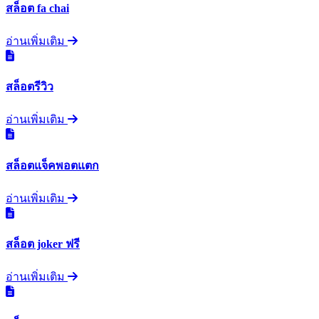
สล็อต fa chai
อ่านเพิ่มเติม
สล็อตรีวิว
อ่านเพิ่มเติม
สล็อตแจ็คพอตแตก
อ่านเพิ่มเติม
สล็อต joker ฟรี
อ่านเพิ่มเติม