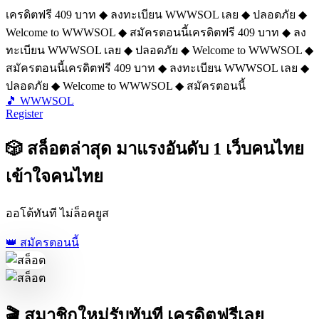
เครดิตฟรี 409 บาท ◆ ลงทะเบียน WWWSOL เลย ◆ ปลอดภัย ◆
Welcome to WWWSOL ◆ สมัครตอนนี้
เครดิตฟรี 409 บาท ◆ ลง
ทะเบียน WWWSOL เลย ◆ ปลอดภัย ◆ Welcome to WWWSOL ◆
สมัครตอนนี้
เครดิตฟรี 409 บาท ◆ ลงทะเบียน WWWSOL เลย ◆
ปลอดภัย ◆ Welcome to WWWSOL ◆ สมัครตอนนี้
🎵 WWWSOL
Register
🎲 สล็อตล่าสุด มาแรงอันดับ 1 เว็บคนไทย
เข้าใจคนไทย
ออโต้ทันที ไม่ล็อคยูส
👑 สมัครตอนนี้
🎬 สมาชิกใหม่รับทันที เครดิตฟรีเลย