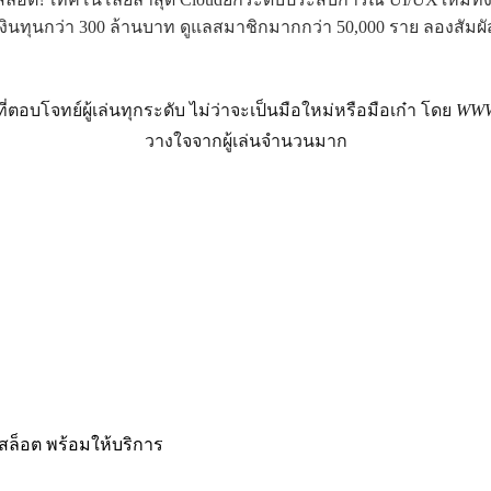
งินทุนกว่า 300 ล้านบาท ดูแลสมาชิกมากกว่า 50,000 ราย ลองสัมผั
่ตอบโจทย์ผู้เล่นทุกระดับ ไม่ว่าจะเป็นมือใหม่หรือมือเก๋า โดย
WW
วางใจจากผู้เล่นจำนวนมาก
สล็อต พร้อมให้บริการ