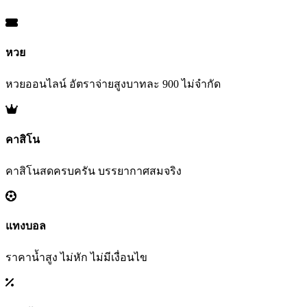
หวย
หวยออนไลน์ อัตราจ่ายสูงบาทละ 900 ไม่จำกัด
คาสิโน
คาสิโนสดครบครัน บรรยากาศสมจริง
แทงบอล
ราคาน้ำสูง ไม่หัก ไม่มีเงื่อนไข