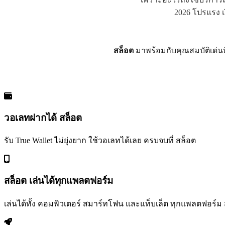
2026 โปรแรง เ
สล็อต
มาพร้อมกับคุณสมบัติเด่นที
วอเลทฝากได้ สล็อต
รับ True Wallet ไม่ยุ่งยาก ใช้วอเลทได้เลย ครบจบที่ สล็อต
สล็อต เล่นได้ทุกแพลตฟอร์ม
เล่นได้ทั้ง คอมพิวเตอร์ สมาร์ทโฟน และแท็บเล็ต ทุกแพลตฟอร์ม 