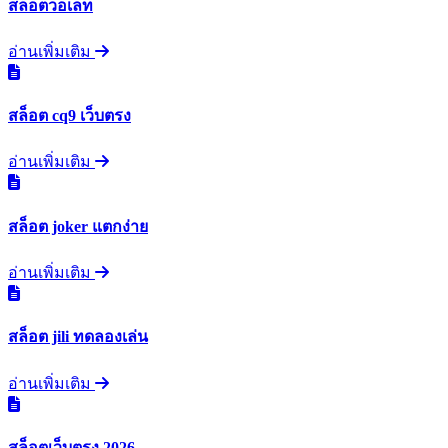
สล็อตวอเลท
อ่านเพิ่มเติม
สล็อต cq9 เว็บตรง
อ่านเพิ่มเติม
สล็อต joker แตกง่าย
อ่านเพิ่มเติม
สล็อต jili ทดลองเล่น
อ่านเพิ่มเติม
สล็อตเว็บตรง 2026