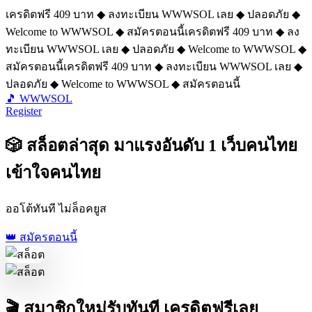
เครดิตฟรี 409 บาท ◆ ลงทะเบียน WWWSOL เลย ◆ ปลอดภัย ◆
Welcome to WWWSOL ◆ สมัครตอนนี้
เครดิตฟรี 409 บาท ◆ ลง
ทะเบียน WWWSOL เลย ◆ ปลอดภัย ◆ Welcome to WWWSOL ◆
สมัครตอนนี้
เครดิตฟรี 409 บาท ◆ ลงทะเบียน WWWSOL เลย ◆
ปลอดภัย ◆ Welcome to WWWSOL ◆ สมัครตอนนี้
🎵 WWWSOL
Register
🎲 สล็อตล่าสุด มาแรงอันดับ 1 เว็บคนไทย
เข้าใจคนไทย
ออโต้ทันที ไม่ล็อคยูส
👑 สมัครตอนนี้
🎬 สมาชิกใหม่รับทันที เครดิตฟรีเลย