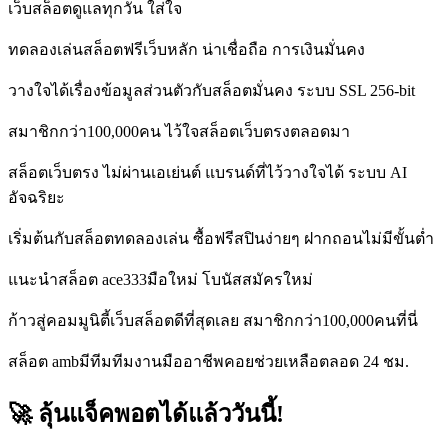
เว็บสล็อตดูแลทุกวัน ใส่ใจ
ทดลองเล่นสล็อตฟรีเว็บหลัก น่าเชื่อถือ การเงินมั่นคง
วางใจได้เรื่องข้อมูลส่วนตัวกับสล็อตมั่นคง ระบบ SSL 256-bit
สมาชิกกว่า100,000คน ไว้ใจสล็อตเว็บตรงตลอดมา
สล็อตเว็บตรง ไม่ผ่านเอเย่นต์ แบรนด์ที่ไว้วางใจได้ ระบบ AI
อัจฉริยะ
เริ่มต้นกับสล็อตทดลองเล่น ซื้อฟรีสปินง่ายๆ ฝากถอนไม่มีขั้นต่ำ
แนะนำสล็อต ace333มือใหม่ โบนัสสมัครใหม่
ก้าวสู่คอมมูนิตี้เว็บสล็อตดีที่สุดเลย สมาชิกกว่า100,000คนที่นี่
สล็อต ambมีทีมทีมงานมืออาชีพคอยช่วยเหลือตลอด 24 ชม.
🚀 ลุ้นแจ็คพอตได้แล้ววันนี้!