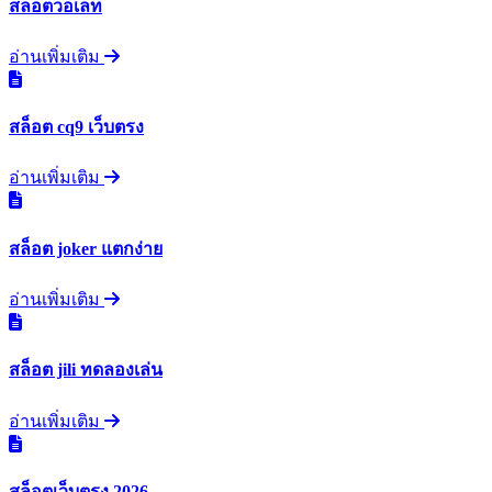
สล็อตวอเลท
อ่านเพิ่มเติม
สล็อต cq9 เว็บตรง
อ่านเพิ่มเติม
สล็อต joker แตกง่าย
อ่านเพิ่มเติม
สล็อต jili ทดลองเล่น
อ่านเพิ่มเติม
สล็อตเว็บตรง 2026