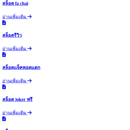
สล็อต fa chai
อ่านเพิ่มเติม
สล็อตรีวิว
อ่านเพิ่มเติม
สล็อตแจ็คพอตแตก
อ่านเพิ่มเติม
สล็อต joker ฟรี
อ่านเพิ่มเติม