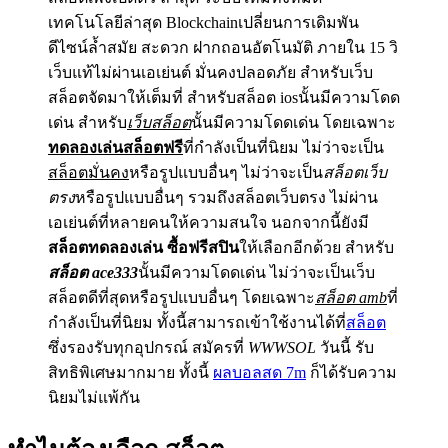
เทคโนโลยีล่าสุด Blockchainเปลี่ยนการเดิมพัน
ดีไซน์ล้ำสมัย สะดวก ฝากถอนอัตโนมัติ ภายใน 15 วิ
เว็บแท้ไม่ผ่านเอเย่นต์ มั่นคงปลอดภัย สำหรับเว็บ
สล็อตจัดมาให้เต็มที่ สำหรับสล็อต iosนั้นมีความโดด
เด่น สำหรับ
เว็บสล็อต
นั้นมีความโดดเด่น โดยเฉพาะ
ทดลองเล่นสล็อตฟรี
ที่กำลังเป็นที่นิยม ไม่ว่าจะเป็น
สล็อตมั่นคง
หรือรูปแบบอื่นๆ ไม่ว่าจะเป็น
สล็อตเว็บ
ตรง
หรือรูปแบบอื่นๆ รวมถึงสล็อตเว็บตรง ไม่ผ่าน
เอเย่นต์ที่หลายคนให้ความสนใจ นอกจากนี้ยังมี
สล็อตทดลองเล่น ซื้อฟรีสปิน
ให้เลือกอีกด้วย สำหรับ
สล็อต ace333
นั้นมีความโดดเด่น ไม่ว่าจะเป็นเว็บ
สล็อตดีที่สุดหรือรูปแบบอื่นๆ โดยเฉพาะ
สล็อต amb
ที่
กำลังเป็นที่นิยม ทั้งนี้สามารถเข้าใช้งานได้ที่
สล็อต
ซึ่งรองรับทุกอุปกรณ์ สมัครที่
WWWSOL
วันนี้ รับ
สิทธิพิเศษมากมาย ทั้งนี้
ผลบอลสด 7m
ก็ได้รับความ
นิยมไม่แพ้กัน