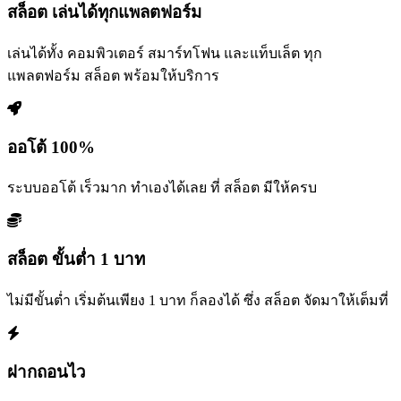
สล็อต เล่นได้ทุกแพลตฟอร์ม
เล่นได้ทั้ง คอมพิวเตอร์ สมาร์ทโฟน และแท็บเล็ต ทุก
แพลตฟอร์ม สล็อต พร้อมให้บริการ
ออโต้ 100%
ระบบออโต้ เร็วมาก ทำเองได้เลย ที่ สล็อต มีให้ครบ
สล็อต ขั้นต่ำ 1 บาท
ไม่มีขั้นต่ำ เริ่มต้นเพียง 1 บาท ก็ลองได้ ซึ่ง สล็อต จัดมาให้เต็มที่
ฝากถอนไว