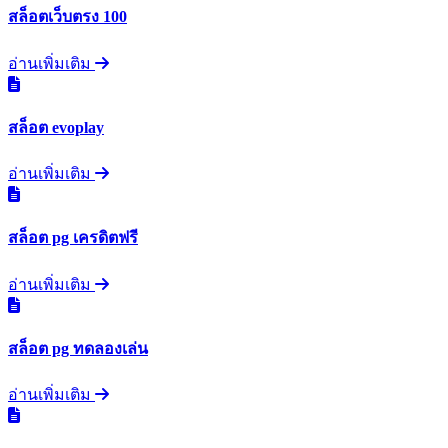
สล็อตเว็บตรง 100
อ่านเพิ่มเติม
สล็อต evoplay
อ่านเพิ่มเติม
สล็อต pg เครดิตฟรี
อ่านเพิ่มเติม
สล็อต pg ทดลองเล่น
อ่านเพิ่มเติม