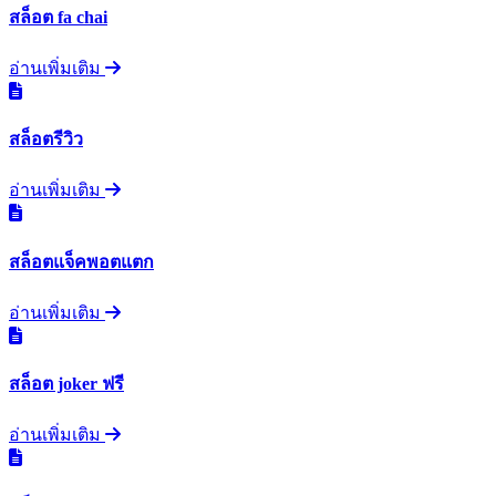
สล็อต fa chai
อ่านเพิ่มเติม
สล็อตรีวิว
อ่านเพิ่มเติม
สล็อตแจ็คพอตแตก
อ่านเพิ่มเติม
สล็อต joker ฟรี
อ่านเพิ่มเติม