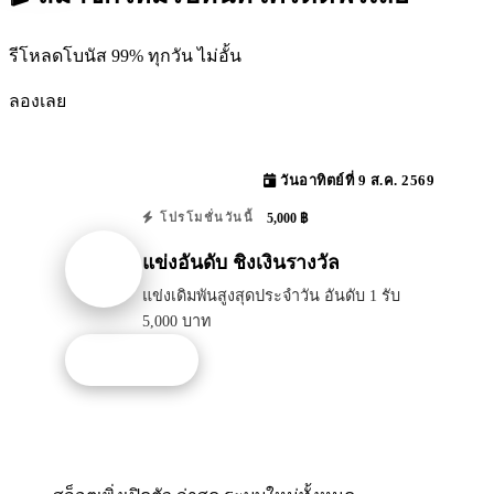
รีโหลดโบนัส 99% ทุกวัน ไม่อั้น
ลองเลย
วันอาทิตย์ที่ 9 ส.ค. 2569
5,000 ฿
โปรโมชั่นวันนี้
แข่งอันดับ ชิงเงินรางวัล
แข่งเดิมพันสูงสุดประจำวัน อันดับ 1 รับ
5,000 บาท
รับโปรนี้