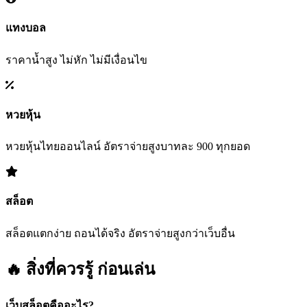
แทงบอล
ราคาน้ำสูง ไม่หัก ไม่มีเงื่อนไข
หวยหุ้น
หวยหุ้นไทยออนไลน์ อัตราจ่ายสูงบาทละ 900 ทุกยอด
สล็อต
สล็อตแตกง่าย ถอนได้จริง อัตราจ่ายสูงกว่าเว็บอื่น
🔥 สิ่งที่ควรรู้
ก่อนเล่น
เว็บสล็อตคืออะไร?