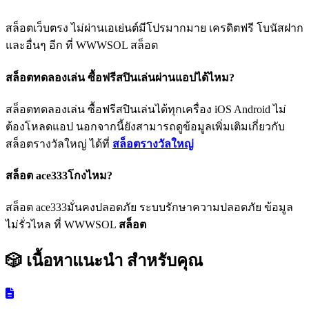
สล็อตเว็บตรง ไม่ผ่านเอเย่นต์มีโปรมากมาย เครดิตฟรี โบนัสฝาก
และอื่นๆ อีก ที่ WWWSOL สล็อต
สล็อตทดลองเล่น ซื้อฟรีสปินเล่นผ่านแอปได้ไหม?
สล็อตทดลองเล่น ซื้อฟรีสปินเล่นได้ทุกเครื่อง iOS Android ไม่
ต้องโหลดแอป นอกจากนี้ยังสามารถดูข้อมูลเพิ่มเติมเกี่ยวกับ
สล็อตรางวัลใหญ่ ได้ที่
สล็อตรางวัลใหญ่
สล็อต ace333โกงไหม?
สล็อต ace333มั่นคงปลอดภัย ระบบรักษาความปลอดภัย ข้อมูล
ไม่รั่วไหล ที่ WWWSOL
สล็อต
🎲 เนื้อหาแนะนำ
สำหรับคุณ