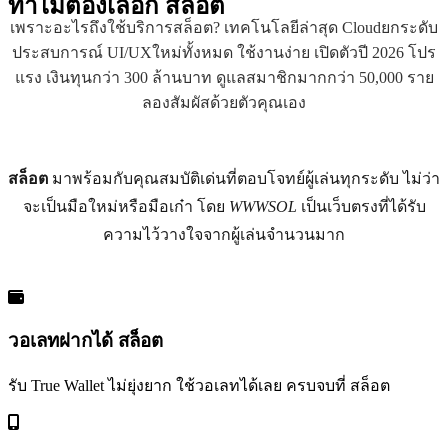
ทำไมต้องเลือก
สล็อต
เพราะอะไรถึงใช้บริการสล็อต? เทคโนโลยีล่าสุด Cloudยกระดับ
ประสบการณ์ UI/UXใหม่ทั้งหมด ใช้งานง่าย เปิดตัวปี 2026 โปร
แรง เงินทุนกว่า 300 ล้านบาท ดูแลสมาชิกมากกว่า 50,000 ราย
ลองสัมผัสด้วยตัวคุณเอง
สล็อต
มาพร้อมกับคุณสมบัติเด่นที่ตอบโจทย์ผู้เล่นทุกระดับ ไม่ว่า
จะเป็นมือใหม่หรือมือเก๋า โดย
WWWSOL
เป็นเว็บตรงที่ได้รับ
ความไว้วางใจจากผู้เล่นจำนวนมาก
วอเลทฝากได้ สล็อต
รับ True Wallet ไม่ยุ่งยาก ใช้วอเลทได้เลย ครบจบที่ สล็อต