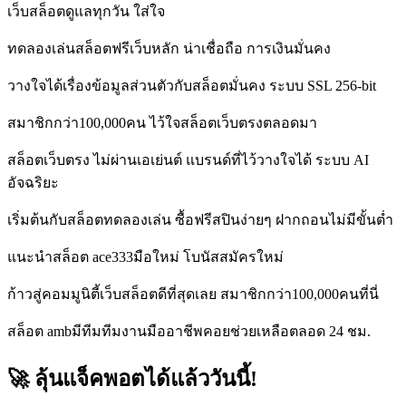
เว็บสล็อตดูแลทุกวัน ใส่ใจ
ทดลองเล่นสล็อตฟรีเว็บหลัก น่าเชื่อถือ การเงินมั่นคง
วางใจได้เรื่องข้อมูลส่วนตัวกับสล็อตมั่นคง ระบบ SSL 256-bit
สมาชิกกว่า100,000คน ไว้ใจสล็อตเว็บตรงตลอดมา
สล็อตเว็บตรง ไม่ผ่านเอเย่นต์ แบรนด์ที่ไว้วางใจได้ ระบบ AI
อัจฉริยะ
เริ่มต้นกับสล็อตทดลองเล่น ซื้อฟรีสปินง่ายๆ ฝากถอนไม่มีขั้นต่ำ
แนะนำสล็อต ace333มือใหม่ โบนัสสมัครใหม่
ก้าวสู่คอมมูนิตี้เว็บสล็อตดีที่สุดเลย สมาชิกกว่า100,000คนที่นี่
สล็อต ambมีทีมทีมงานมืออาชีพคอยช่วยเหลือตลอด 24 ชม.
🚀 ลุ้นแจ็คพอตได้แล้ววันนี้!