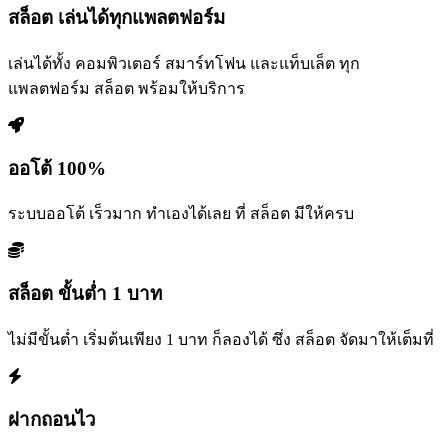
สล็อต เล่นได้ทุกแพลตฟอร์ม
เล่นได้ทั้ง คอมพิวเตอร์ สมาร์ทโฟน และแท็บเล็ต ทุก
แพลตฟอร์ม สล็อต พร้อมให้บริการ
ออโต้ 100%
ระบบออโต้ เร็วมาก ทำเองได้เลย ที่ สล็อต มีให้ครบ
สล็อต ขั้นต่ำ 1 บาท
ไม่มีขั้นต่ำ เริ่มต้นเพียง 1 บาท ก็ลองได้ ซึ่ง สล็อต จัดมาให้เต็มที่
ฝากถอนไว