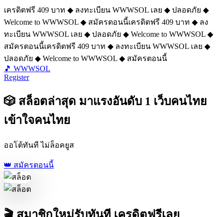
เครดิตฟรี 409 บาท ◆ ลงทะเบียน WWWSOL เลย ◆ ปลอดภัย ◆
Welcome to WWWSOL ◆ สมัครตอนนี้
เครดิตฟรี 409 บาท ◆ ลง
ทะเบียน WWWSOL เลย ◆ ปลอดภัย ◆ Welcome to WWWSOL ◆
สมัครตอนนี้
เครดิตฟรี 409 บาท ◆ ลงทะเบียน WWWSOL เลย ◆
ปลอดภัย ◆ Welcome to WWWSOL ◆ สมัครตอนนี้
🎵 WWWSOL
Register
🎲 สล็อตล่าสุด มาแรงอันดับ 1 เว็บคนไทย
เข้าใจคนไทย
ออโต้ทันที ไม่ล็อคยูส
👑 สมัครตอนนี้
🎬 สมาชิกใหม่รับทันที เครดิตฟรีเลย