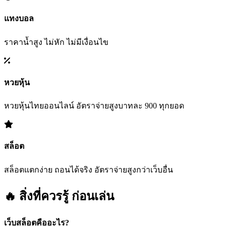
แทงบอล
ราคาน้ำสูง ไม่หัก ไม่มีเงื่อนไข
หวยหุ้น
หวยหุ้นไทยออนไลน์ อัตราจ่ายสูงบาทละ 900 ทุกยอด
สล็อต
สล็อตแตกง่าย ถอนได้จริง อัตราจ่ายสูงกว่าเว็บอื่น
🔥 สิ่งที่ควรรู้
ก่อนเล่น
เว็บสล็อตคืออะไร?