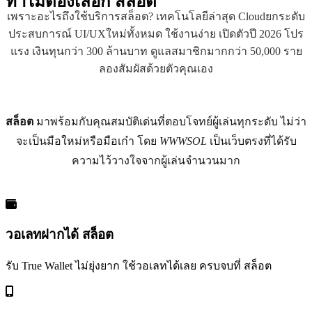
ทำไมต้องเลือก
สล็อต
เพราะอะไรถึงใช้บริการสล็อต? เทคโนโลยีล่าสุด Cloudยกระดับ
ประสบการณ์ UI/UXใหม่ทั้งหมด ใช้งานง่าย เปิดตัวปี 2026 โปร
แรง เงินทุนกว่า 300 ล้านบาท ดูแลสมาชิกมากกว่า 50,000 ราย
ลองสัมผัสด้วยตัวคุณเอง
สล็อต
มาพร้อมกับคุณสมบัติเด่นที่ตอบโจทย์ผู้เล่นทุกระดับ ไม่ว่า
จะเป็นมือใหม่หรือมือเก๋า โดย
WWWSOL
เป็นเว็บตรงที่ได้รับ
ความไว้วางใจจากผู้เล่นจำนวนมาก
วอเลทฝากได้ สล็อต
รับ True Wallet ไม่ยุ่งยาก ใช้วอเลทได้เลย ครบจบที่ สล็อต