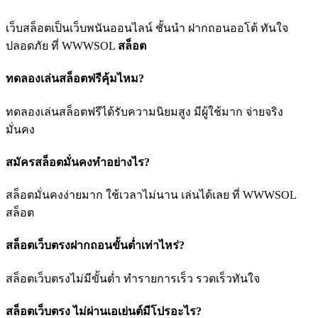
เว็บสล็อตเป็นเว็บพนันออนไลน์ ชั้นนำ ฝากถอนออโต้ ทันใจ
ปลอดภัย ที่ WWWSOL
สล็อต
ทดลองเล่นสล็อตฟรีคุ้มไหม?
ทดลองเล่นสล็อตฟรีได้รับความนิยมสูง มีผู้ใช้มาก จ่ายจริง
มั่นคง
สมัครสล็อตมั่นคงทำอย่างไร?
สล็อตมั่นคงง่ายมาก ใช้เวลาไม่นาน เล่นได้เลย ที่ WWWSOL
สล็อต
สล็อตเว็บตรงฝากถอนขั้นต่ำเท่าไหร่?
สล็อตเว็บตรงไม่มีขั้นต่ำ ทำรายการเร็ว รวดเร็วทันใจ
สล็อตเว็บตรง ไม่ผ่านเอเย่นต์มีโปรอะไร?