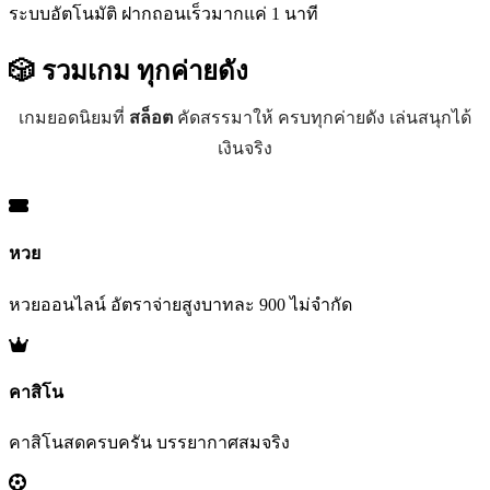
ระบบอัตโนมัติ ฝากถอนเร็วมากแค่ 1 นาที
🎲 รวมเกม
ทุกค่ายดัง
เกมยอดนิยมที่
สล็อต
คัดสรรมาให้ ครบทุกค่ายดัง เล่นสนุกได้
เงินจริง
หวย
หวยออนไลน์ อัตราจ่ายสูงบาทละ 900 ไม่จำกัด
คาสิโน
คาสิโนสดครบครัน บรรยากาศสมจริง