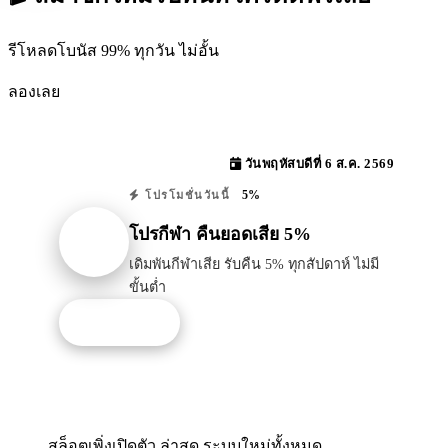
รีโหลดโบนัส 99% ทุกวัน ไม่อั้น
ลองเลย
วันพฤหัสบดีที่ 6 ส.ค. 2569
5%
โปรโมชั่นวันนี้
โปรกีฬา คืนยอดเสีย 5%
เดิมพันกีฬาเสีย รับคืน 5% ทุกสัปดาห์ ไม่มี
ขั้นต่ำ
รับโปรนี้
สล็อตเพิ่งเปิดตัว ล่าสุด ระบบใหม่ทั้งหมด