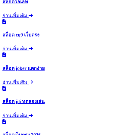
สล็อตวอเลท
อ่านเพิ่มเติม
สล็อต cq9 เว็บตรง
อ่านเพิ่มเติม
สล็อต joker แตกง่าย
อ่านเพิ่มเติม
สล็อต jili ทดลองเล่น
อ่านเพิ่มเติม
สล็อตเว็บตรง 2026