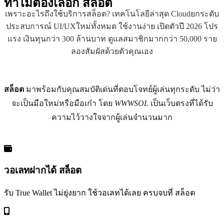
ทำไมต้องเลือก
สล็อต
เพราะอะไรถึงใช้บริการสล็อต? เทคโนโลยีล่าสุด Cloudยกระดับ
ประสบการณ์ UI/UXใหม่ทั้งหมด ใช้งานง่าย เปิดตัวปี 2026 โปร
แรง เงินทุนกว่า 300 ล้านบาท ดูแลสมาชิกมากกว่า 50,000 ราย
ลองสัมผัสด้วยตัวคุณเอง
สล็อต
มาพร้อมกับคุณสมบัติเด่นที่ตอบโจทย์ผู้เล่นทุกระดับ ไม่ว่า
จะเป็นมือใหม่หรือมือเก๋า โดย
WWWSOL
เป็นเว็บตรงที่ได้รับ
ความไว้วางใจจากผู้เล่นจำนวนมาก
วอเลทฝากได้ สล็อต
รับ True Wallet ไม่ยุ่งยาก ใช้วอเลทได้เลย ครบจบที่ สล็อต