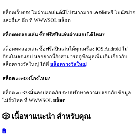
สล็อตเว็บตรง ไม่ผ่านเอเย่นต์มีโปรมากมาย เครดิตฟรี โบนัสฝาก
และอื่นๆ อีก ที่ WWWSOL สล็อต
สล็อตทดลองเล่น ซื้อฟรีสปินเล่นผ่านแอปได้ไหม?
สล็อตทดลองเล่น ซื้อฟรีสปินเล่นได้ทุกเครื่อง iOS Android ไม่
ต้องโหลดแอป นอกจากนี้ยังสามารถดูข้อมูลเพิ่มเติมเกี่ยวกับ
สล็อตรางวัลใหญ่ ได้ที่
สล็อตรางวัลใหญ่
สล็อต ace333โกงไหม?
สล็อต ace333มั่นคงปลอดภัย ระบบรักษาความปลอดภัย ข้อมูล
ไม่รั่วไหล ที่ WWWSOL
สล็อต
🎲 เนื้อหาแนะนำ
สำหรับคุณ