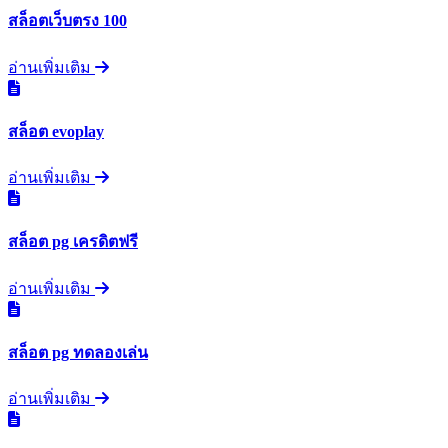
สล็อตเว็บตรง 100
อ่านเพิ่มเติม
สล็อต evoplay
อ่านเพิ่มเติม
สล็อต pg เครดิตฟรี
อ่านเพิ่มเติม
สล็อต pg ทดลองเล่น
อ่านเพิ่มเติม