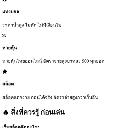
แทงบอล
ราคาน้ำสูง ไม่หัก ไม่มีเงื่อนไข
หวยหุ้น
หวยหุ้นไทยออนไลน์ อัตราจ่ายสูงบาทละ 900 ทุกยอด
สล็อต
สล็อตแตกง่าย ถอนได้จริง อัตราจ่ายสูงกว่าเว็บอื่น
🔥 สิ่งที่ควรรู้
ก่อนเล่น
เว็บสล็อตคืออะไร?