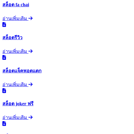
สล็อต fa chai
อ่านเพิ่มเติม
สล็อตรีวิว
อ่านเพิ่มเติม
สล็อตแจ็คพอตแตก
อ่านเพิ่มเติม
สล็อต joker ฟรี
อ่านเพิ่มเติม