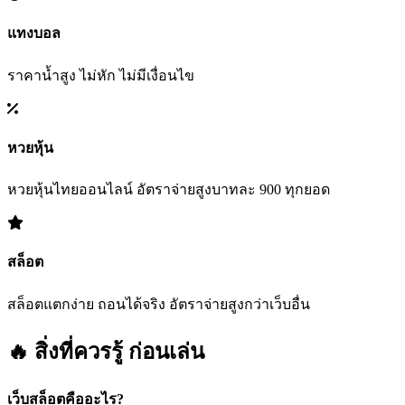
แทงบอล
ราคาน้ำสูง ไม่หัก ไม่มีเงื่อนไข
หวยหุ้น
หวยหุ้นไทยออนไลน์ อัตราจ่ายสูงบาทละ 900 ทุกยอด
สล็อต
สล็อตแตกง่าย ถอนได้จริง อัตราจ่ายสูงกว่าเว็บอื่น
🔥 สิ่งที่ควรรู้
ก่อนเล่น
เว็บสล็อตคืออะไร?