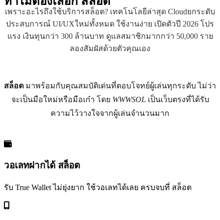
ทำไมต้องเลือก
สล็อต
เพราะอะไรถึงใช้บริการสล็อต? เทคโนโลยีล่าสุด Cloudยกระดับ
ประสบการณ์ UI/UXใหม่ทั้งหมด ใช้งานง่าย เปิดตัวปี 2026 โปร
แรง เงินทุนกว่า 300 ล้านบาท ดูแลสมาชิกมากกว่า 50,000 ราย
ลองสัมผัสด้วยตัวคุณเอง
สล็อต
มาพร้อมกับคุณสมบัติเด่นที่ตอบโจทย์ผู้เล่นทุกระดับ ไม่ว่า
จะเป็นมือใหม่หรือมือเก๋า โดย
WWWSOL
เป็นเว็บตรงที่ได้รับ
ความไว้วางใจจากผู้เล่นจำนวนมาก
วอเลทฝากได้ สล็อต
รับ True Wallet ไม่ยุ่งยาก ใช้วอเลทได้เลย ครบจบที่ สล็อต