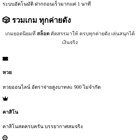
ระบบอัตโนมัติ ฝากถอนเร็วมากแค่ 1 นาที
🎲 รวมเกม
ทุกค่ายดัง
เกมยอดนิยมที่
สล็อต
คัดสรรมาให้ ครบทุกค่ายดัง เล่นสนุกได้
เงินจริง
หวย
หวยออนไลน์ อัตราจ่ายสูงบาทละ 900 ไม่จำกัด
คาสิโน
คาสิโนสดครบครัน บรรยากาศสมจริง