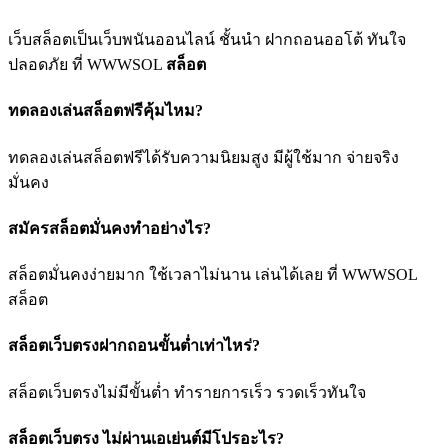
เว็บสล็อตเป็นเว็บพนันออนไลน์ ชั้นนำ ฝากถอนออโต้ ทันใจ
ปลอดภัย ที่ WWWSOL
สล็อต
ทดลองเล่นสล็อตฟรีคุ้มไหม?
ทดลองเล่นสล็อตฟรีได้รับความนิยมสูง มีผู้ใช้มาก จ่ายจริง
มั่นคง
สมัครสล็อตมั่นคงทำอย่างไร?
สล็อตมั่นคงง่ายมาก ใช้เวลาไม่นาน เล่นได้เลย ที่ WWWSOL
สล็อต
สล็อตเว็บตรงฝากถอนขั้นต่ำเท่าไหร่?
สล็อตเว็บตรงไม่มีขั้นต่ำ ทำรายการเร็ว รวดเร็วทันใจ
สล็อตเว็บตรง ไม่ผ่านเอเย่นต์มีโปรอะไร?