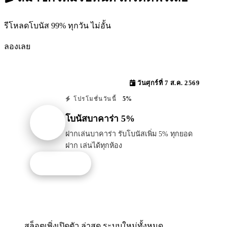
รีโหลดโบนัส 99% ทุกวัน ไม่อั้น
ลองเลย
วันศุกร์ที่ 7 ส.ค. 2569
5%
โปรโมชั่นวันนี้
โบนัสบาคาร่า 5%
ฝากเล่นบาคาร่า รับโบนัสเพิ่ม 5% ทุกยอด
ฝาก เล่นได้ทุกห้อง
รับโปรนี้
สล็อตเพิ่งเปิดตัว ล่าสุด ระบบใหม่ทั้งหมด