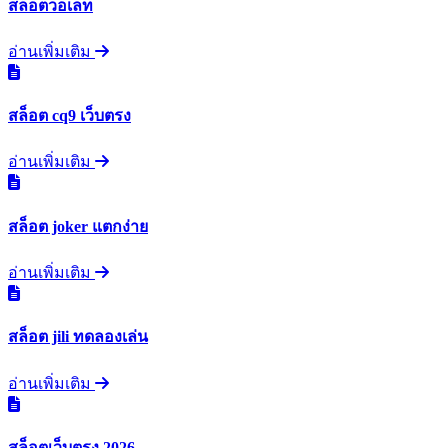
สล็อตวอเลท
อ่านเพิ่มเติม
สล็อต cq9 เว็บตรง
อ่านเพิ่มเติม
สล็อต joker แตกง่าย
อ่านเพิ่มเติม
สล็อต jili ทดลองเล่น
อ่านเพิ่มเติม
สล็อตเว็บตรง 2026