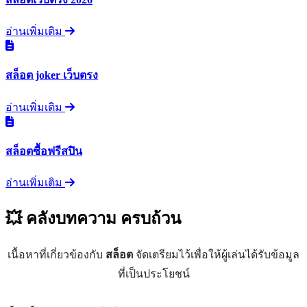
อ่านเพิ่มเติม
สล็อต joker เว็บตรง
อ่านเพิ่มเติม
สล็อตซื้อฟรีสปิน
อ่านเพิ่มเติม
💥 คลังบทความ
ครบถ้วน
เนื้อหาที่เกี่ยวข้องกับ
สล็อต
จัดเตรียมไว้เพื่อให้ผู้เล่นได้รับข้อมูล
ที่เป็นประโยชน์