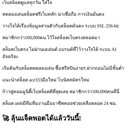
เว็บสล็อตดูแลทุกวัน ใส่ใจ
ทดลองเล่นสล็อตฟรีเว็บหลัก น่าเชื่อถือ การเงินมั่นคง
วางใจได้เรื่องข้อมูลส่วนตัวกับสล็อตมั่นคง ระบบ SSL 256-bit
สมาชิกกว่า100,000คน ไว้ใจสล็อตเว็บตรงตลอดมา
สล็อตเว็บตรง ไม่ผ่านเอเย่นต์ แบรนด์ที่ไว้วางใจได้ ระบบ AI
อัจฉริยะ
เริ่มต้นกับสล็อตทดลองเล่น ซื้อฟรีสปินง่ายๆ ฝากถอนไม่มีขั้นต่ำ
แนะนำสล็อต ace333มือใหม่ โบนัสสมัครใหม่
ก้าวสู่คอมมูนิตี้เว็บสล็อตดีที่สุดเลย สมาชิกกว่า100,000คนที่นี่
สล็อต ambมีทีมทีมงานมืออาชีพคอยช่วยเหลือตลอด 24 ชม.
🚀 ลุ้นแจ็คพอตได้แล้ววันนี้!