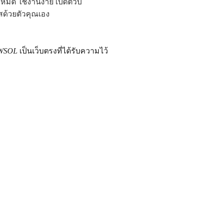
มด ใช้งานง่าย เปิดตัวปี
สด้วยตัวคุณเอง
WSOL
เป็นเว็บตรงที่ได้รับความไว้