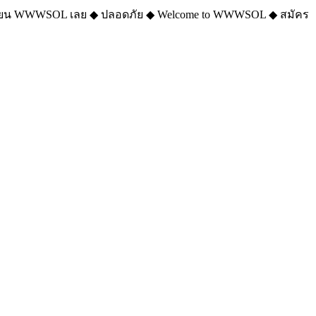
เบียน WWWSOL เลย ◆ ปลอดภัย ◆ Welcome to WWWSOL ◆ สมัคร