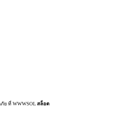
อดภัย ที่ WWWSOL
สล็อต