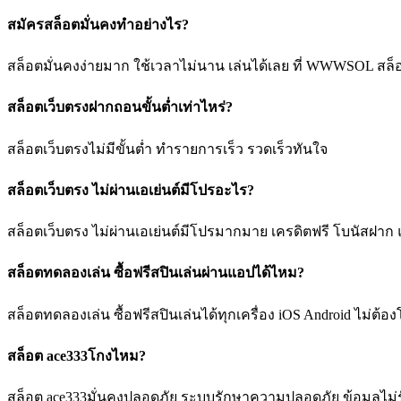
สมัครสล็อตมั่นคงทำอย่างไร?
สล็อตมั่นคงง่ายมาก ใช้เวลาไม่นาน เล่นได้เลย ที่ WWWSOL สล็
สล็อตเว็บตรงฝากถอนขั้นต่ำเท่าไหร่?
สล็อตเว็บตรงไม่มีขั้นต่ำ ทำรายการเร็ว รวดเร็วทันใจ
สล็อตเว็บตรง ไม่ผ่านเอเย่นต์มีโปรอะไร?
สล็อตเว็บตรง ไม่ผ่านเอเย่นต์มีโปรมากมาย เครดิตฟรี โบนัสฝาก
สล็อตทดลองเล่น ซื้อฟรีสปินเล่นผ่านแอปได้ไหม?
สล็อตทดลองเล่น ซื้อฟรีสปินเล่นได้ทุกเครื่อง iOS Android ไม่ต้อ
สล็อต ace333โกงไหม?
สล็อต ace333มั่นคงปลอดภัย ระบบรักษาความปลอดภัย ข้อมูลไม่