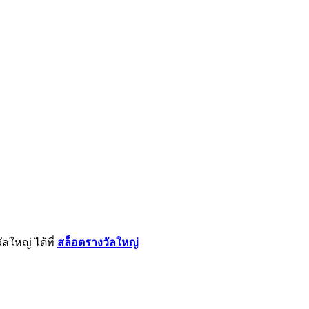
ลใหญ่ ได้ที่
สล็อตรางวัลใหญ่