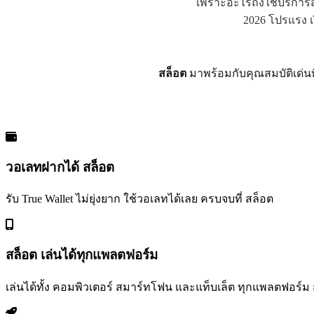
เพราะอะไรถึงใช้บริการส
2026 โปรแรง เ
สล็อต
มาพร้อมกับคุณสมบัติเด่นที
วอเลทฝากได้ สล็อต
รับ True Wallet ไม่ยุ่งยาก ใช้วอเลทได้เลย ครบจบที่ สล็อต
สล็อต เล่นได้ทุกแพลตฟอร์ม
เล่นได้ทั้ง คอมพิวเตอร์ สมาร์ทโฟน และแท็บเล็ต ทุกแพลตฟอร์ม 