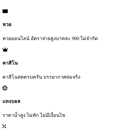
หวย
หวยออนไลน์ อัตราจ่ายสูงบาทละ 900 ไม่จำกัด
คาสิโน
คาสิโนสดครบครัน บรรยากาศสมจริง
แทงบอล
ราคาน้ำสูง ไม่หัก ไม่มีเงื่อนไข