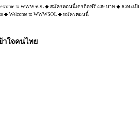
elcome to WWWSOL ◆ สมัครตอนนี้
เครดิตฟรี 409 บาท ◆ ลงทะ
ัย ◆ Welcome to WWWSOL ◆ สมัครตอนนี้
เข้าใจคนไทย