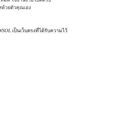
สด้วยตัวคุณเอง
WSOL
เป็นเว็บตรงที่ได้รับความไว้