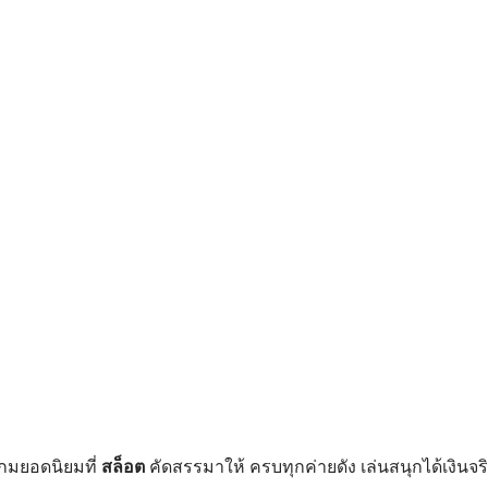
กมยอดนิยมที่
สล็อต
คัดสรรมาให้ ครบทุกค่ายดัง เล่นสนุกได้เงินจร