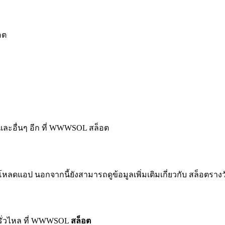
อต
 และอื่นๆ อีก ที่ WWWSOL สล็อต
งโหลดแอป นอกจากนี้ยังสามารถดูข้อมูลเพิ่มเติมเกี่ยวกับ สล็อตรางวั
รั่วไหล ที่ WWWSOL
สล็อต