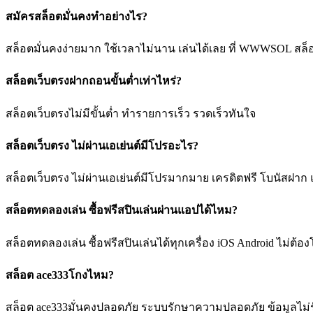
สมัครสล็อตมั่นคงทำอย่างไร?
สล็อตมั่นคงง่ายมาก ใช้เวลาไม่นาน เล่นได้เลย ที่ WWWSOL สล็
สล็อตเว็บตรงฝากถอนขั้นต่ำเท่าไหร่?
สล็อตเว็บตรงไม่มีขั้นต่ำ ทำรายการเร็ว รวดเร็วทันใจ
สล็อตเว็บตรง ไม่ผ่านเอเย่นต์มีโปรอะไร?
สล็อตเว็บตรง ไม่ผ่านเอเย่นต์มีโปรมากมาย เครดิตฟรี โบนัสฝาก
สล็อตทดลองเล่น ซื้อฟรีสปินเล่นผ่านแอปได้ไหม?
สล็อตทดลองเล่น ซื้อฟรีสปินเล่นได้ทุกเครื่อง iOS Android ไม่ต้อ
สล็อต ace333โกงไหม?
สล็อต ace333มั่นคงปลอดภัย ระบบรักษาความปลอดภัย ข้อมูลไม่