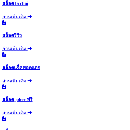
สล็อต fa chai
อ่านเพิ่มเติม
สล็อตรีวิว
อ่านเพิ่มเติม
สล็อตแจ็คพอตแตก
อ่านเพิ่มเติม
สล็อต joker ฟรี
อ่านเพิ่มเติม