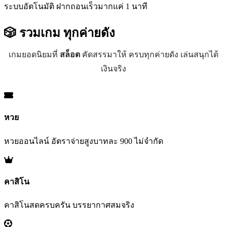
ระบบอัตโนมัติ ฝากถอนเร็วมากแค่ 1 นาที
🎲 รวมเกม
ทุกค่ายดัง
เกมยอดนิยมที่
สล็อต
คัดสรรมาให้ ครบทุกค่ายดัง เล่นสนุกได้
เงินจริง
หวย
หวยออนไลน์ อัตราจ่ายสูงบาทละ 900 ไม่จำกัด
คาสิโน
คาสิโนสดครบครัน บรรยากาศสมจริง