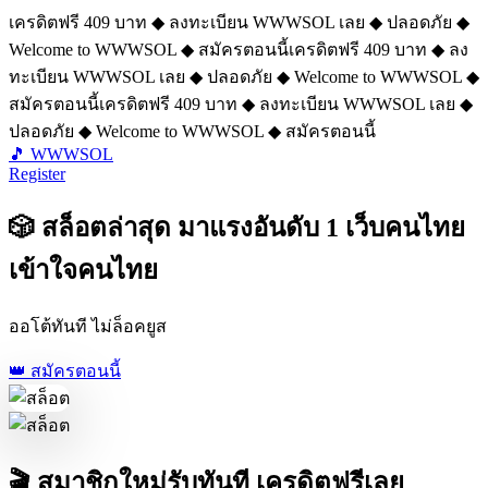
เครดิตฟรี 409 บาท ◆ ลงทะเบียน WWWSOL เลย ◆ ปลอดภัย ◆
Welcome to WWWSOL ◆ สมัครตอนนี้
เครดิตฟรี 409 บาท ◆ ลง
ทะเบียน WWWSOL เลย ◆ ปลอดภัย ◆ Welcome to WWWSOL ◆
สมัครตอนนี้
เครดิตฟรี 409 บาท ◆ ลงทะเบียน WWWSOL เลย ◆
ปลอดภัย ◆ Welcome to WWWSOL ◆ สมัครตอนนี้
🎵 WWWSOL
Register
🎲 สล็อตล่าสุด มาแรงอันดับ 1 เว็บคนไทย
เข้าใจคนไทย
ออโต้ทันที ไม่ล็อคยูส
👑 สมัครตอนนี้
🎬 สมาชิกใหม่รับทันที เครดิตฟรีเลย