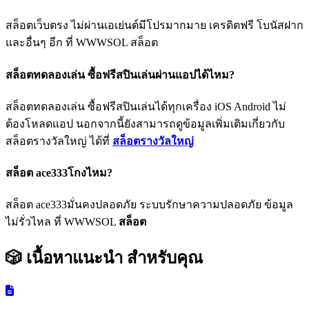
สล็อตเว็บตรง ไม่ผ่านเอเย่นต์มีโปรมากมาย เครดิตฟรี โบนัสฝาก
และอื่นๆ อีก ที่ WWWSOL สล็อต
สล็อตทดลองเล่น ซื้อฟรีสปินเล่นผ่านแอปได้ไหม?
สล็อตทดลองเล่น ซื้อฟรีสปินเล่นได้ทุกเครื่อง iOS Android ไม่
ต้องโหลดแอป นอกจากนี้ยังสามารถดูข้อมูลเพิ่มเติมเกี่ยวกับ
สล็อตรางวัลใหญ่ ได้ที่
สล็อตรางวัลใหญ่
สล็อต ace333โกงไหม?
สล็อต ace333มั่นคงปลอดภัย ระบบรักษาความปลอดภัย ข้อมูล
ไม่รั่วไหล ที่ WWWSOL
สล็อต
🎲 เนื้อหาแนะนำ
สำหรับคุณ