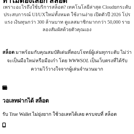
ทำไมต้องเลือก
สล็อต
เพราะอะไรถึงใช้บริการสล็อต? เทคโนโลยีล่าสุด Cloudยกระดับ
ประสบการณ์ UI/UXใหม่ทั้งหมด ใช้งานง่าย เปิดตัวปี 2026 โปร
แรง เงินทุนกว่า 300 ล้านบาท ดูแลสมาชิกมากกว่า 50,000 ราย
ลองสัมผัสด้วยตัวคุณเอง
สล็อต
มาพร้อมกับคุณสมบัติเด่นที่ตอบโจทย์ผู้เล่นทุกระดับ ไม่ว่า
จะเป็นมือใหม่หรือมือเก๋า โดย
WWWSOL
เป็นเว็บตรงที่ได้รับ
ความไว้วางใจจากผู้เล่นจำนวนมาก
วอเลทฝากได้ สล็อต
รับ True Wallet ไม่ยุ่งยาก ใช้วอเลทได้เลย ครบจบที่ สล็อต