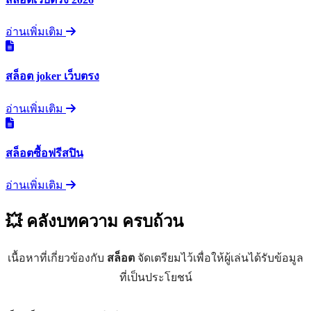
อ่านเพิ่มเติม
สล็อต joker เว็บตรง
อ่านเพิ่มเติม
สล็อตซื้อฟรีสปิน
อ่านเพิ่มเติม
💥 คลังบทความ
ครบถ้วน
เนื้อหาที่เกี่ยวข้องกับ
สล็อต
จัดเตรียมไว้เพื่อให้ผู้เล่นได้รับข้อมูล
ที่เป็นประโยชน์