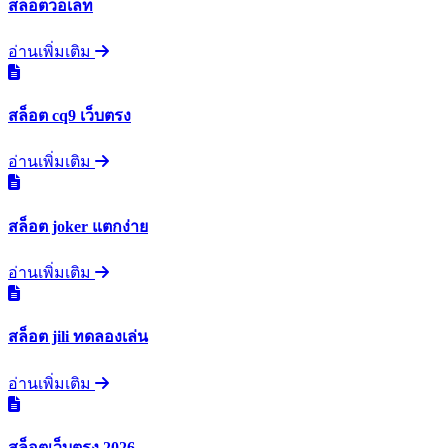
สล็อตวอเลท
อ่านเพิ่มเติม
สล็อต cq9 เว็บตรง
อ่านเพิ่มเติม
สล็อต joker แตกง่าย
อ่านเพิ่มเติม
สล็อต jili ทดลองเล่น
อ่านเพิ่มเติม
สล็อตเว็บตรง 2026