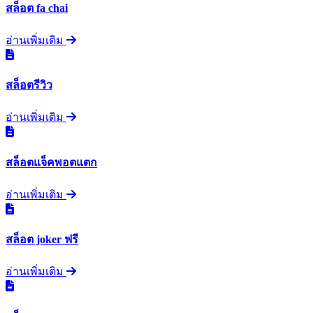
สล็อต fa chai
อ่านเพิ่มเติม
สล็อตรีวิว
อ่านเพิ่มเติม
สล็อตแจ็คพอตแตก
อ่านเพิ่มเติม
สล็อต joker ฟรี
อ่านเพิ่มเติม