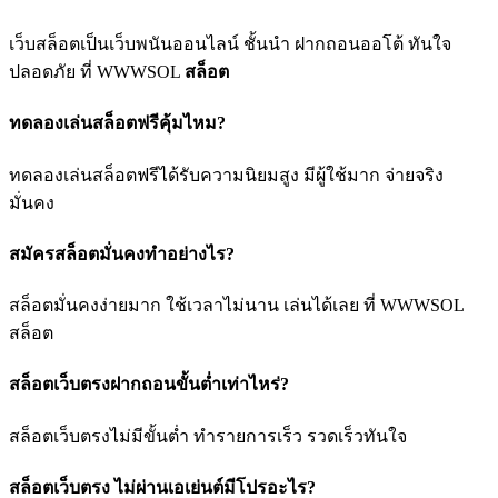
เว็บสล็อตเป็นเว็บพนันออนไลน์ ชั้นนำ ฝากถอนออโต้ ทันใจ
ปลอดภัย ที่ WWWSOL
สล็อต
ทดลองเล่นสล็อตฟรีคุ้มไหม?
ทดลองเล่นสล็อตฟรีได้รับความนิยมสูง มีผู้ใช้มาก จ่ายจริง
มั่นคง
สมัครสล็อตมั่นคงทำอย่างไร?
สล็อตมั่นคงง่ายมาก ใช้เวลาไม่นาน เล่นได้เลย ที่ WWWSOL
สล็อต
สล็อตเว็บตรงฝากถอนขั้นต่ำเท่าไหร่?
สล็อตเว็บตรงไม่มีขั้นต่ำ ทำรายการเร็ว รวดเร็วทันใจ
สล็อตเว็บตรง ไม่ผ่านเอเย่นต์มีโปรอะไร?