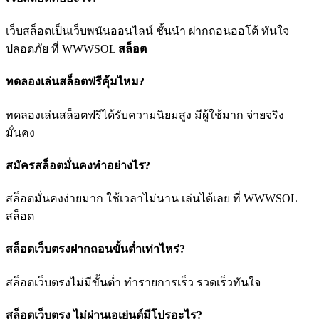
เว็บสล็อตเป็นเว็บพนันออนไลน์ ชั้นนำ ฝากถอนออโต้ ทันใจ
ปลอดภัย ที่ WWWSOL
สล็อต
ทดลองเล่นสล็อตฟรีคุ้มไหม?
ทดลองเล่นสล็อตฟรีได้รับความนิยมสูง มีผู้ใช้มาก จ่ายจริง
มั่นคง
สมัครสล็อตมั่นคงทำอย่างไร?
สล็อตมั่นคงง่ายมาก ใช้เวลาไม่นาน เล่นได้เลย ที่ WWWSOL
สล็อต
สล็อตเว็บตรงฝากถอนขั้นต่ำเท่าไหร่?
สล็อตเว็บตรงไม่มีขั้นต่ำ ทำรายการเร็ว รวดเร็วทันใจ
สล็อตเว็บตรง ไม่ผ่านเอเย่นต์มีโปรอะไร?