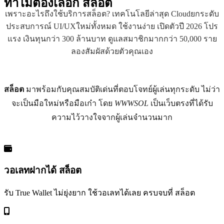
ทำไมต้องเลือก
สล็อต
เพราะอะไรถึงใช้บริการสล็อต? เทคโนโลยีล่าสุด Cloudยกระดับ
ประสบการณ์ UI/UXใหม่ทั้งหมด ใช้งานง่าย เปิดตัวปี 2026 โปร
แรง เงินทุนกว่า 300 ล้านบาท ดูแลสมาชิกมากกว่า 50,000 ราย
ลองสัมผัสด้วยตัวคุณเอง
สล็อต
มาพร้อมกับคุณสมบัติเด่นที่ตอบโจทย์ผู้เล่นทุกระดับ ไม่ว่า
จะเป็นมือใหม่หรือมือเก๋า โดย
WWWSOL
เป็นเว็บตรงที่ได้รับ
ความไว้วางใจจากผู้เล่นจำนวนมาก
วอเลทฝากได้ สล็อต
รับ True Wallet ไม่ยุ่งยาก ใช้วอเลทได้เลย ครบจบที่ สล็อต