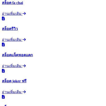
สล็อต fa chai
อ่านเพิ่มเติม
สล็อตรีวิว
อ่านเพิ่มเติม
สล็อตแจ็คพอตแตก
อ่านเพิ่มเติม
สล็อต joker ฟรี
อ่านเพิ่มเติม