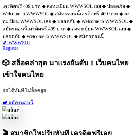
เครดิตฟรี 409 บาท ◆ ลงทะเบียน WWWSOL เลย ◆ ปลอดภัย ◆
Welcome to WWWSOL ◆ สมัครตอนนี้
เครดิตฟรี 409 บาท ◆ ลง
ทะเบียน WWWSOL เลย ◆ ปลอดภัย ◆ Welcome to WWWSOL ◆
สมัครตอนนี้
เครดิตฟรี 409 บาท ◆ ลงทะเบียน WWWSOL เลย ◆
ปลอดภัย ◆ Welcome to WWWSOL ◆ สมัครตอนนี้
🎵 WWWSOL
Register
🎲 สล็อตล่าสุด มาแรงอันดับ 1 เว็บคนไทย
เข้าใจคนไทย
ออโต้ทันที ไม่ล็อคยูส
👑 สมัครตอนนี้
🎬 สมาชิกใหม่รับทันที เครดิตฟรีเลย