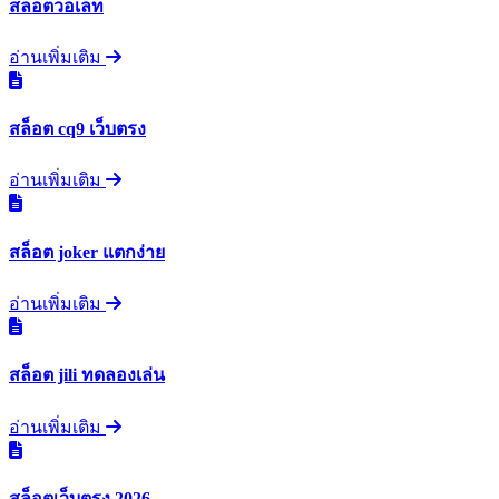
สล็อตวอเลท
อ่านเพิ่มเติม
สล็อต cq9 เว็บตรง
อ่านเพิ่มเติม
สล็อต joker แตกง่าย
อ่านเพิ่มเติม
สล็อต jili ทดลองเล่น
อ่านเพิ่มเติม
สล็อตเว็บตรง 2026