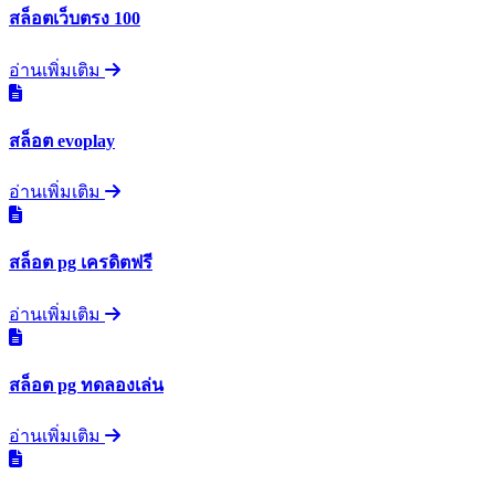
สล็อตเว็บตรง 100
อ่านเพิ่มเติม
สล็อต evoplay
อ่านเพิ่มเติม
สล็อต pg เครดิตฟรี
อ่านเพิ่มเติม
สล็อต pg ทดลองเล่น
อ่านเพิ่มเติม