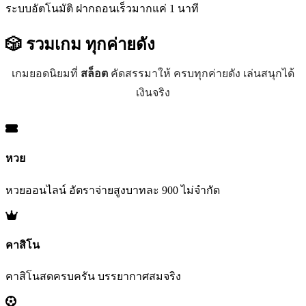
ระบบอัตโนมัติ ฝากถอนเร็วมากแค่ 1 นาที
🎲 รวมเกม
ทุกค่ายดัง
เกมยอดนิยมที่
สล็อต
คัดสรรมาให้ ครบทุกค่ายดัง เล่นสนุกได้
เงินจริง
หวย
หวยออนไลน์ อัตราจ่ายสูงบาทละ 900 ไม่จำกัด
คาสิโน
คาสิโนสดครบครัน บรรยากาศสมจริง