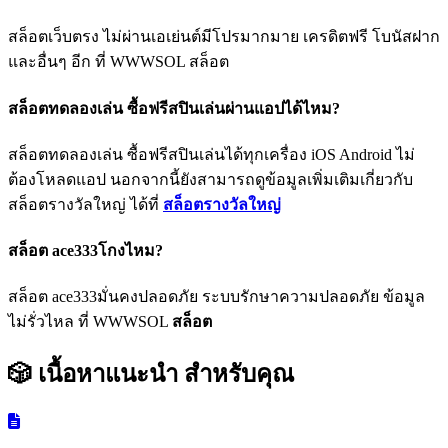
สล็อตเว็บตรง ไม่ผ่านเอเย่นต์มีโปรมากมาย เครดิตฟรี โบนัสฝาก
และอื่นๆ อีก ที่ WWWSOL สล็อต
สล็อตทดลองเล่น ซื้อฟรีสปินเล่นผ่านแอปได้ไหม?
สล็อตทดลองเล่น ซื้อฟรีสปินเล่นได้ทุกเครื่อง iOS Android ไม่
ต้องโหลดแอป นอกจากนี้ยังสามารถดูข้อมูลเพิ่มเติมเกี่ยวกับ
สล็อตรางวัลใหญ่ ได้ที่
สล็อตรางวัลใหญ่
สล็อต ace333โกงไหม?
สล็อต ace333มั่นคงปลอดภัย ระบบรักษาความปลอดภัย ข้อมูล
ไม่รั่วไหล ที่ WWWSOL
สล็อต
🎲 เนื้อหาแนะนำ
สำหรับคุณ