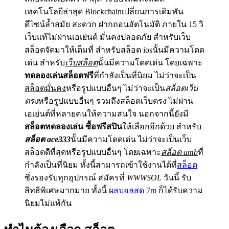
เทคโนโลยีล่าสุด Blockchainเปลี่ยนการเดิมพัน
ดีไซน์ล้ำสมัย สะดวก ฝากถอนอัตโนมัติ ภายใน 15 วิ
เว็บแท้ไม่ผ่านเอเย่นต์ มั่นคงปลอดภัย สำหรับเว็บ
สล็อตจัดมาให้เต็มที่ สำหรับสล็อต iosนั้นมีความโดด
เด่น สำหรับ
เว็บสล็อต
นั้นมีความโดดเด่น โดยเฉพาะ
ทดลองเล่นสล็อตฟรี
ที่กำลังเป็นที่นิยม ไม่ว่าจะเป็น
สล็อตมั่นคง
หรือรูปแบบอื่นๆ ไม่ว่าจะเป็น
สล็อตเว็บ
ตรง
หรือรูปแบบอื่นๆ รวมถึงสล็อตเว็บตรง ไม่ผ่าน
เอเย่นต์ที่หลายคนให้ความสนใจ นอกจากนี้ยังมี
สล็อตทดลองเล่น ซื้อฟรีสปิน
ให้เลือกอีกด้วย สำหรับ
สล็อต ace333
นั้นมีความโดดเด่น ไม่ว่าจะเป็นเว็บ
สล็อตดีที่สุดหรือรูปแบบอื่นๆ โดยเฉพาะ
สล็อต amb
ที่
กำลังเป็นที่นิยม ทั้งนี้สามารถเข้าใช้งานได้ที่
สล็อต
ซึ่งรองรับทุกอุปกรณ์ สมัครที่
WWWSOL
วันนี้ รับ
สิทธิพิเศษมากมาย ทั้งนี้
ผลบอลสด 7m
ก็ได้รับความ
นิยมไม่แพ้กัน