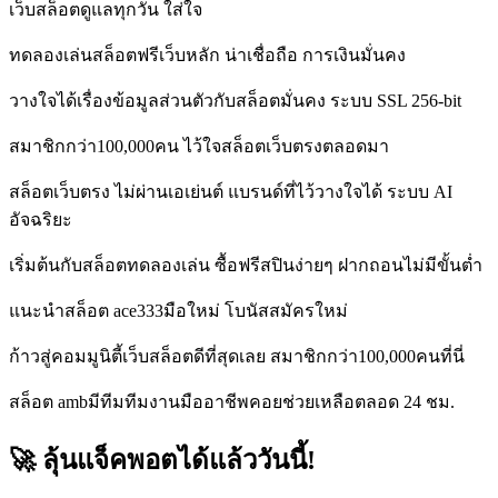
เว็บสล็อตดูแลทุกวัน ใส่ใจ
ทดลองเล่นสล็อตฟรีเว็บหลัก น่าเชื่อถือ การเงินมั่นคง
วางใจได้เรื่องข้อมูลส่วนตัวกับสล็อตมั่นคง ระบบ SSL 256-bit
สมาชิกกว่า100,000คน ไว้ใจสล็อตเว็บตรงตลอดมา
สล็อตเว็บตรง ไม่ผ่านเอเย่นต์ แบรนด์ที่ไว้วางใจได้ ระบบ AI
อัจฉริยะ
เริ่มต้นกับสล็อตทดลองเล่น ซื้อฟรีสปินง่ายๆ ฝากถอนไม่มีขั้นต่ำ
แนะนำสล็อต ace333มือใหม่ โบนัสสมัครใหม่
ก้าวสู่คอมมูนิตี้เว็บสล็อตดีที่สุดเลย สมาชิกกว่า100,000คนที่นี่
สล็อต ambมีทีมทีมงานมืออาชีพคอยช่วยเหลือตลอด 24 ชม.
🚀 ลุ้นแจ็คพอตได้แล้ววันนี้!