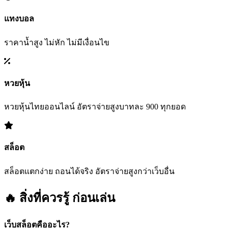
แทงบอล
ราคาน้ำสูง ไม่หัก ไม่มีเงื่อนไข
หวยหุ้น
หวยหุ้นไทยออนไลน์ อัตราจ่ายสูงบาทละ 900 ทุกยอด
สล็อต
สล็อตแตกง่าย ถอนได้จริง อัตราจ่ายสูงกว่าเว็บอื่น
🔥 สิ่งที่ควรรู้
ก่อนเล่น
เว็บสล็อตคืออะไร?