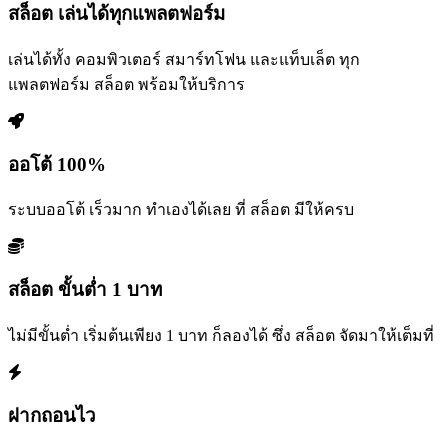
สล็อต เล่นได้ทุกแพลตฟอร์ม
เล่นได้ทั้ง คอมพิวเตอร์ สมาร์ทโฟน และแท็บเล็ต ทุก
แพลตฟอร์ม สล็อต พร้อมให้บริการ
ออโต้ 100%
ระบบออโต้ เร็วมาก ทำเองได้เลย ที่ สล็อต มีให้ครบ
สล็อต ขั้นต่ำ 1 บาท
ไม่มีขั้นต่ำ เริ่มต้นเพียง 1 บาท ก็ลองได้ ซึ่ง สล็อต จัดมาให้เต็มที่
ฝากถอนไว