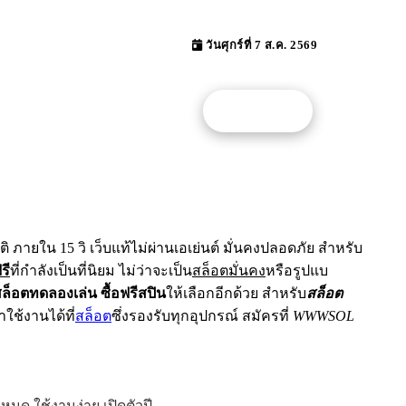
วันศุกร์ที่ 7 ส.ค. 2569
รับโปรนี้
ิ ภายใน 15 วิ เว็บแท้ไม่ผ่านเอเย่นต์ มั่นคงปลอดภัย สำหรับ
รี
ที่กำลังเป็นที่นิยม ไม่ว่าจะเป็น
สล็อตมั่นคง
หรือรูปแบ
ล็อตทดลองเล่น ซื้อฟรีสปิน
ให้เลือกอีกด้วย สำหรับ
สล็อต
้าใช้งานได้ที่
สล็อต
ซึ่งรองรับทุกอุปกรณ์ สมัครที่
WWWSOL
มด ใช้งานง่าย เปิดตัวปี