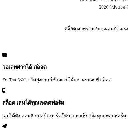
2026 โปรแรง เ
สล็อต
มาพร้อมกับคุณสมบัติเด่นที
วอเลทฝากได้ สล็อต
รับ True Wallet ไม่ยุ่งยาก ใช้วอเลทได้เลย ครบจบที่ สล็อต
สล็อต เล่นได้ทุกแพลตฟอร์ม
เล่นได้ทั้ง คอมพิวเตอร์ สมาร์ทโฟน และแท็บเล็ต ทุกแพลตฟอร์ม 