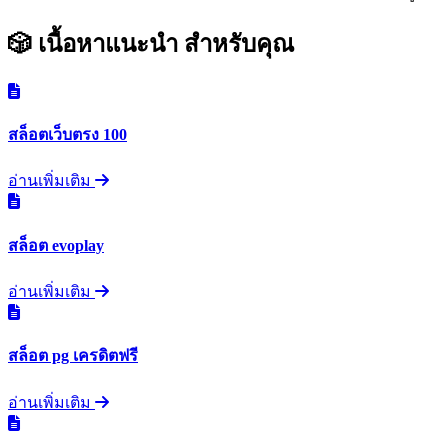
🎲 เนื้อหาแนะนำ
สำหรับคุณ
สล็อตเว็บตรง 100
อ่านเพิ่มเติม
สล็อต evoplay
อ่านเพิ่มเติม
สล็อต pg เครดิตฟรี
อ่านเพิ่มเติม