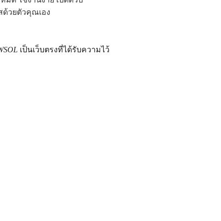
สด้วยตัวคุณเอง
WSOL
เป็นเว็บตรงที่ได้รับความไว้