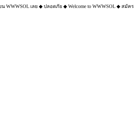
เบียน WWWSOL เลย ◆ ปลอดภัย ◆ Welcome to WWWSOL ◆ สมัคร