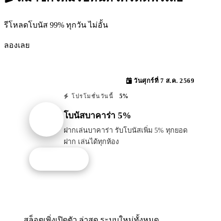
รีโหลดโบนัส 99% ทุกวัน ไม่อั้น
ลองเลย
วันศุกร์ที่ 7 ส.ค. 2569
5%
โปรโมชั่นวันนี้
โบนัสบาคาร่า 5%
ฝากเล่นบาคาร่า รับโบนัสเพิ่ม 5% ทุกยอด
ฝาก เล่นได้ทุกห้อง
รับโปรนี้
สล็อตเพิ่งเปิดตัว ล่าสุด ระบบใหม่ทั้งหมด