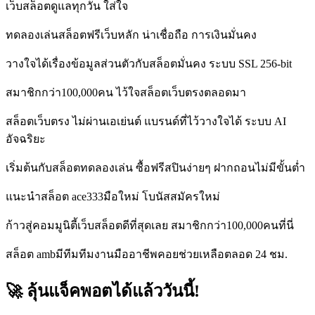
เว็บสล็อตดูแลทุกวัน ใส่ใจ
ทดลองเล่นสล็อตฟรีเว็บหลัก น่าเชื่อถือ การเงินมั่นคง
วางใจได้เรื่องข้อมูลส่วนตัวกับสล็อตมั่นคง ระบบ SSL 256-bit
สมาชิกกว่า100,000คน ไว้ใจสล็อตเว็บตรงตลอดมา
สล็อตเว็บตรง ไม่ผ่านเอเย่นต์ แบรนด์ที่ไว้วางใจได้ ระบบ AI
อัจฉริยะ
เริ่มต้นกับสล็อตทดลองเล่น ซื้อฟรีสปินง่ายๆ ฝากถอนไม่มีขั้นต่ำ
แนะนำสล็อต ace333มือใหม่ โบนัสสมัครใหม่
ก้าวสู่คอมมูนิตี้เว็บสล็อตดีที่สุดเลย สมาชิกกว่า100,000คนที่นี่
สล็อต ambมีทีมทีมงานมืออาชีพคอยช่วยเหลือตลอด 24 ชม.
🚀 ลุ้นแจ็คพอตได้แล้ววันนี้!