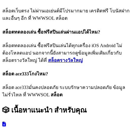
สล็อตเว็บตรง ไม่ผ่านเอเย่นต์มีโปรมากมาย เครดิตฟรี โบนัสฝาก
และอื่นๆ อีก ที่ WWWSOL สล็อต
สล็อตทดลองเล่น ซื้อฟรีสปินเล่นผ่านแอปได้ไหม?
สล็อตทดลองเล่น ซื้อฟรีสปินเล่นได้ทุกเครื่อง iOS Android ไม่
ต้องโหลดแอป นอกจากนี้ยังสามารถดูข้อมูลเพิ่มเติมเกี่ยวกับ
สล็อตรางวัลใหญ่ ได้ที่
สล็อตรางวัลใหญ่
สล็อต ace333โกงไหม?
สล็อต ace333มั่นคงปลอดภัย ระบบรักษาความปลอดภัย ข้อมูล
ไม่รั่วไหล ที่ WWWSOL
สล็อต
🎲 เนื้อหาแนะนำ
สำหรับคุณ