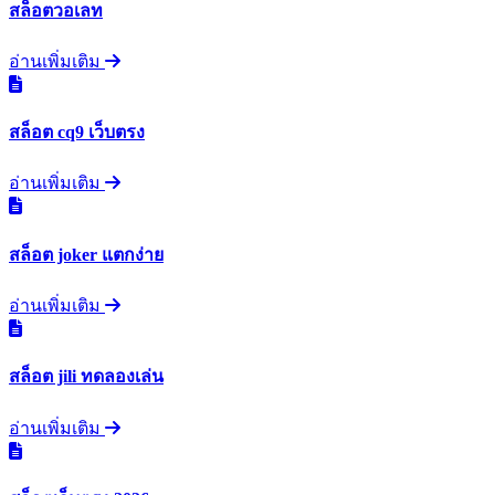
สล็อตวอเลท
อ่านเพิ่มเติม
สล็อต cq9 เว็บตรง
อ่านเพิ่มเติม
สล็อต joker แตกง่าย
อ่านเพิ่มเติม
สล็อต jili ทดลองเล่น
อ่านเพิ่มเติม