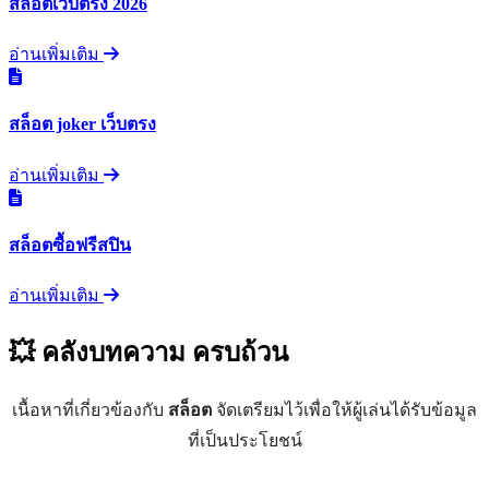
สล็อตเว็บตรง 2026
อ่านเพิ่มเติม
สล็อต joker เว็บตรง
อ่านเพิ่มเติม
สล็อตซื้อฟรีสปิน
อ่านเพิ่มเติม
💥 คลังบทความ
ครบถ้วน
เนื้อหาที่เกี่ยวข้องกับ
สล็อต
จัดเตรียมไว้เพื่อให้ผู้เล่นได้รับข้อมูล
ที่เป็นประโยชน์