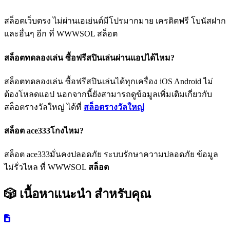
สล็อตเว็บตรง ไม่ผ่านเอเย่นต์มีโปรมากมาย เครดิตฟรี โบนัสฝาก
และอื่นๆ อีก ที่ WWWSOL สล็อต
สล็อตทดลองเล่น ซื้อฟรีสปินเล่นผ่านแอปได้ไหม?
สล็อตทดลองเล่น ซื้อฟรีสปินเล่นได้ทุกเครื่อง iOS Android ไม่
ต้องโหลดแอป นอกจากนี้ยังสามารถดูข้อมูลเพิ่มเติมเกี่ยวกับ
สล็อตรางวัลใหญ่ ได้ที่
สล็อตรางวัลใหญ่
สล็อต ace333โกงไหม?
สล็อต ace333มั่นคงปลอดภัย ระบบรักษาความปลอดภัย ข้อมูล
ไม่รั่วไหล ที่ WWWSOL
สล็อต
🎲 เนื้อหาแนะนำ
สำหรับคุณ