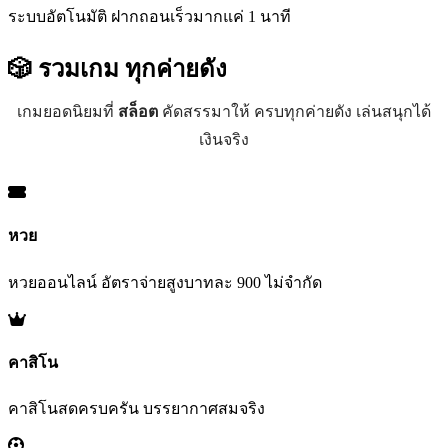
ระบบอัตโนมัติ ฝากถอนเร็วมากแค่ 1 นาที
🎲 รวมเกม
ทุกค่ายดัง
เกมยอดนิยมที่
สล็อต
คัดสรรมาให้ ครบทุกค่ายดัง เล่นสนุกได้
เงินจริง
หวย
หวยออนไลน์ อัตราจ่ายสูงบาทละ 900 ไม่จำกัด
คาสิโน
คาสิโนสดครบครัน บรรยากาศสมจริง