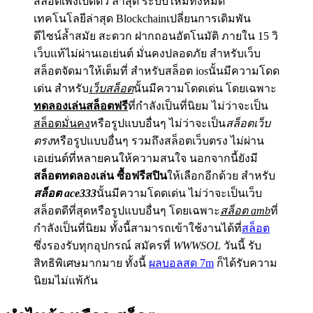
สล็อตเพิ่งเปิดตัว ล่าสุด ระบบใหม่ทั้งหมด
เทคโนโลยีล่าสุด Blockchainเปลี่ยนการเดิมพัน
ดีไซน์ล้ำสมัย สะดวก ฝากถอนอัตโนมัติ ภายใน 15 วิ
เว็บแท้ไม่ผ่านเอเย่นต์ มั่นคงปลอดภัย สำหรับเว็บ
สล็อตจัดมาให้เต็มที่ สำหรับสล็อต iosนั้นมีความโดด
เด่น สำหรับ
เว็บสล็อต
นั้นมีความโดดเด่น โดยเฉพาะ
ทดลองเล่นสล็อตฟรี
ที่กำลังเป็นที่นิยม ไม่ว่าจะเป็น
สล็อตมั่นคง
หรือรูปแบบอื่นๆ ไม่ว่าจะเป็น
สล็อตเว็บ
ตรง
หรือรูปแบบอื่นๆ รวมถึงสล็อตเว็บตรง ไม่ผ่าน
เอเย่นต์ที่หลายคนให้ความสนใจ นอกจากนี้ยังมี
สล็อตทดลองเล่น ซื้อฟรีสปิน
ให้เลือกอีกด้วย สำหรับ
สล็อต ace333
นั้นมีความโดดเด่น ไม่ว่าจะเป็นเว็บ
สล็อตดีที่สุดหรือรูปแบบอื่นๆ โดยเฉพาะ
สล็อต amb
ที่
กำลังเป็นที่นิยม ทั้งนี้สามารถเข้าใช้งานได้ที่
สล็อต
ซึ่งรองรับทุกอุปกรณ์ สมัครที่
WWWSOL
วันนี้ รับ
สิทธิพิเศษมากมาย ทั้งนี้
ผลบอลสด 7m
ก็ได้รับความ
นิยมไม่แพ้กัน