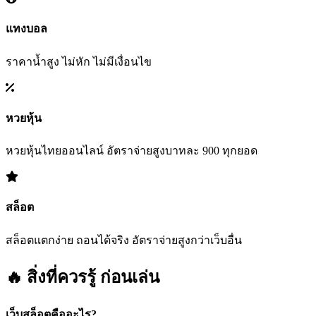
แทงบอล
ราคาน้ำสูง ไม่หัก ไม่มีเงื่อนไข
หวยหุ้น
หวยหุ้นไทยออนไลน์ อัตราจ่ายสูงบาทละ 900 ทุกยอด
สล็อต
สล็อตแตกง่าย ถอนได้จริง อัตราจ่ายสูงกว่าเว็บอื่น
🔥 สิ่งที่ควรรู้
ก่อนเล่น
เว็บสล็อตคืออะไร?