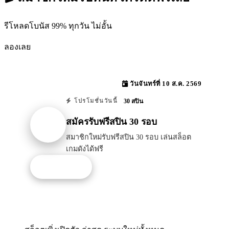
รีโหลดโบนัส 99% ทุกวัน ไม่อั้น
ลองเลย
วันจันทร์ที่ 10 ส.ค. 2569
30 สปิน
โปรโมชั่นวันนี้
สมัครรับฟรีสปิน 30 รอบ
สมาชิกใหม่รับฟรีสปิน 30 รอบ เล่นสล็อต
เกมดังได้ฟรี
รับโปรนี้