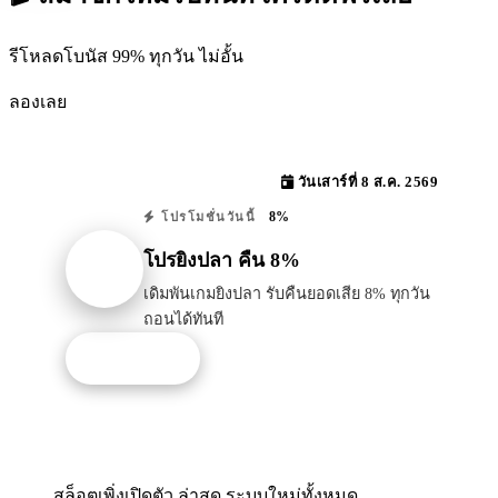
รีโหลดโบนัส 99% ทุกวัน ไม่อั้น
ลองเลย
วันเสาร์ที่ 8 ส.ค. 2569
8%
โปรโมชั่นวันนี้
โปรยิงปลา คืน 8%
เดิมพันเกมยิงปลา รับคืนยอดเสีย 8% ทุกวัน
ถอนได้ทันที
รับโปรนี้
สล็อตเพิ่งเปิดตัว ล่าสุด ระบบใหม่ทั้งหมด