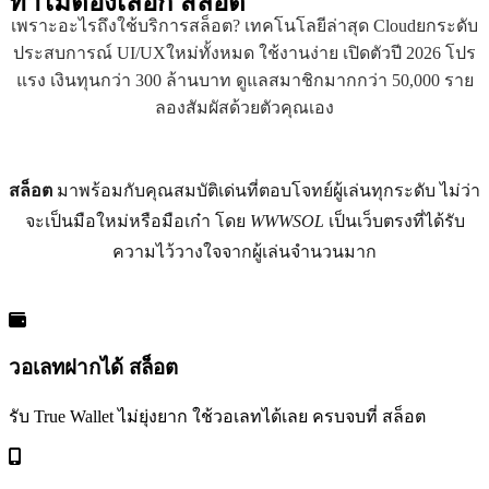
ทำไมต้องเลือก
สล็อต
เพราะอะไรถึงใช้บริการสล็อต? เทคโนโลยีล่าสุด Cloudยกระดับ
ประสบการณ์ UI/UXใหม่ทั้งหมด ใช้งานง่าย เปิดตัวปี 2026 โปร
แรง เงินทุนกว่า 300 ล้านบาท ดูแลสมาชิกมากกว่า 50,000 ราย
ลองสัมผัสด้วยตัวคุณเอง
สล็อต
มาพร้อมกับคุณสมบัติเด่นที่ตอบโจทย์ผู้เล่นทุกระดับ ไม่ว่า
จะเป็นมือใหม่หรือมือเก๋า โดย
WWWSOL
เป็นเว็บตรงที่ได้รับ
ความไว้วางใจจากผู้เล่นจำนวนมาก
วอเลทฝากได้ สล็อต
รับ True Wallet ไม่ยุ่งยาก ใช้วอเลทได้เลย ครบจบที่ สล็อต