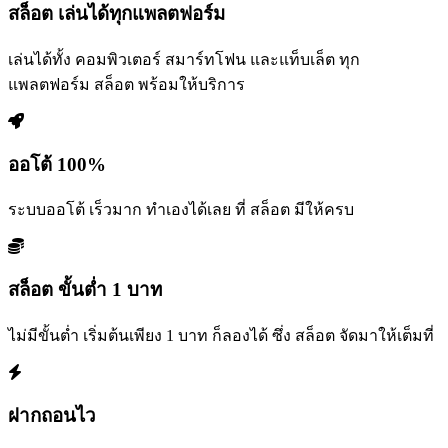
สล็อต เล่นได้ทุกแพลตฟอร์ม
เล่นได้ทั้ง คอมพิวเตอร์ สมาร์ทโฟน และแท็บเล็ต ทุก
แพลตฟอร์ม สล็อต พร้อมให้บริการ
ออโต้ 100%
ระบบออโต้ เร็วมาก ทำเองได้เลย ที่ สล็อต มีให้ครบ
สล็อต ขั้นต่ำ 1 บาท
ไม่มีขั้นต่ำ เริ่มต้นเพียง 1 บาท ก็ลองได้ ซึ่ง สล็อต จัดมาให้เต็มที่
ฝากถอนไว