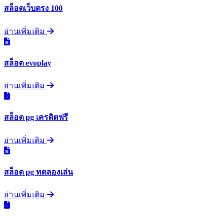
สล็อตเว็บตรง 100
อ่านเพิ่มเติม
สล็อต evoplay
อ่านเพิ่มเติม
สล็อต pg เครดิตฟรี
อ่านเพิ่มเติม
สล็อต pg ทดลองเล่น
อ่านเพิ่มเติม