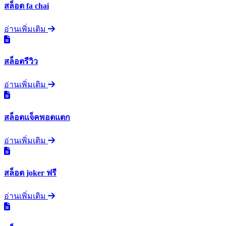
สล็อต fa chai
อ่านเพิ่มเติม
สล็อตรีวิว
อ่านเพิ่มเติม
สล็อตแจ็คพอตแตก
อ่านเพิ่มเติม
สล็อต joker ฟรี
อ่านเพิ่มเติม