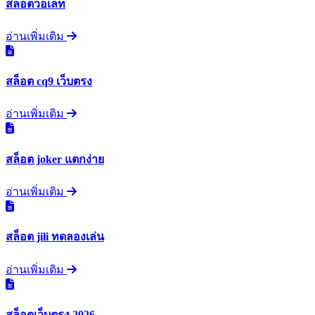
สล็อตวอเลท
อ่านเพิ่มเติม
สล็อต cq9 เว็บตรง
อ่านเพิ่มเติม
สล็อต joker แตกง่าย
อ่านเพิ่มเติม
สล็อต jili ทดลองเล่น
อ่านเพิ่มเติม
สล็อตเว็บตรง 2026