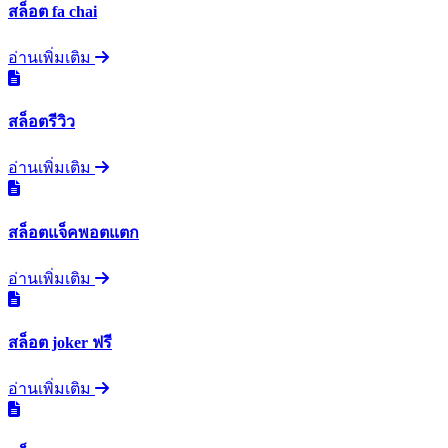
สล็อต fa chai
อ่านเพิ่มเติม
สล็อตรีวิว
อ่านเพิ่มเติม
สล็อตแจ็คพอตแตก
อ่านเพิ่มเติม
สล็อต joker ฟรี
อ่านเพิ่มเติม