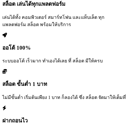
สล็อต เล่นได้ทุกแพลตฟอร์ม
เล่นได้ทั้ง คอมพิวเตอร์ สมาร์ทโฟน และแท็บเล็ต ทุก
แพลตฟอร์ม สล็อต พร้อมให้บริการ
ออโต้ 100%
ระบบออโต้ เร็วมาก ทำเองได้เลย ที่ สล็อต มีให้ครบ
สล็อต ขั้นต่ำ 1 บาท
ไม่มีขั้นต่ำ เริ่มต้นเพียง 1 บาท ก็ลองได้ ซึ่ง สล็อต จัดมาให้เต็มที่
ฝากถอนไว