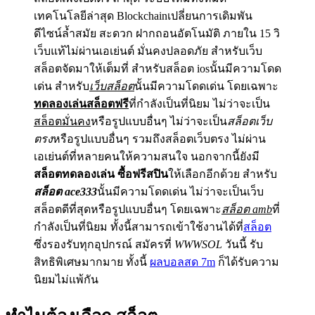
เทคโนโลยีล่าสุด Blockchainเปลี่ยนการเดิมพัน
ดีไซน์ล้ำสมัย สะดวก ฝากถอนอัตโนมัติ ภายใน 15 วิ
เว็บแท้ไม่ผ่านเอเย่นต์ มั่นคงปลอดภัย สำหรับเว็บ
สล็อตจัดมาให้เต็มที่ สำหรับสล็อต iosนั้นมีความโดด
เด่น สำหรับ
เว็บสล็อต
นั้นมีความโดดเด่น โดยเฉพาะ
ทดลองเล่นสล็อตฟรี
ที่กำลังเป็นที่นิยม ไม่ว่าจะเป็น
สล็อตมั่นคง
หรือรูปแบบอื่นๆ ไม่ว่าจะเป็น
สล็อตเว็บ
ตรง
หรือรูปแบบอื่นๆ รวมถึงสล็อตเว็บตรง ไม่ผ่าน
เอเย่นต์ที่หลายคนให้ความสนใจ นอกจากนี้ยังมี
สล็อตทดลองเล่น ซื้อฟรีสปิน
ให้เลือกอีกด้วย สำหรับ
สล็อต ace333
นั้นมีความโดดเด่น ไม่ว่าจะเป็นเว็บ
สล็อตดีที่สุดหรือรูปแบบอื่นๆ โดยเฉพาะ
สล็อต amb
ที่
กำลังเป็นที่นิยม ทั้งนี้สามารถเข้าใช้งานได้ที่
สล็อต
ซึ่งรองรับทุกอุปกรณ์ สมัครที่
WWWSOL
วันนี้ รับ
สิทธิพิเศษมากมาย ทั้งนี้
ผลบอลสด 7m
ก็ได้รับความ
นิยมไม่แพ้กัน