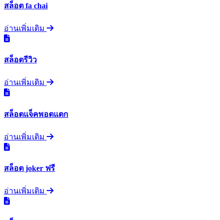
สล็อต fa chai
อ่านเพิ่มเติม
สล็อตรีวิว
อ่านเพิ่มเติม
สล็อตแจ็คพอตแตก
อ่านเพิ่มเติม
สล็อต joker ฟรี
อ่านเพิ่มเติม