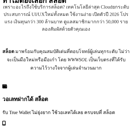
ทำไมต้องเลือก
สล็อต
เพราะอะไรถึงใช้บริการสล็อต? เทคโนโลยีล่าสุด Cloudยกระดับ
ประสบการณ์ UI/UXใหม่ทั้งหมด ใช้งานง่าย เปิดตัวปี 2026 โปร
แรง เงินทุนกว่า 300 ล้านบาท ดูแลสมาชิกมากกว่า 50,000 ราย
ลองสัมผัสด้วยตัวคุณเอง
สล็อต
มาพร้อมกับคุณสมบัติเด่นที่ตอบโจทย์ผู้เล่นทุกระดับ ไม่ว่า
จะเป็นมือใหม่หรือมือเก๋า โดย
WWWSOL
เป็นเว็บตรงที่ได้รับ
ความไว้วางใจจากผู้เล่นจำนวนมาก
วอเลทฝากได้ สล็อต
รับ True Wallet ไม่ยุ่งยาก ใช้วอเลทได้เลย ครบจบที่ สล็อต