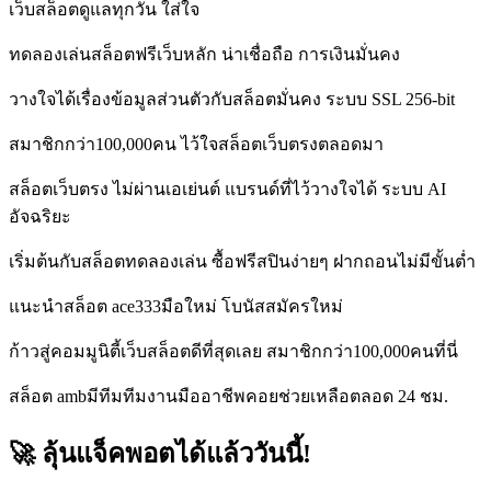
เว็บสล็อตดูแลทุกวัน ใส่ใจ
ทดลองเล่นสล็อตฟรีเว็บหลัก น่าเชื่อถือ การเงินมั่นคง
วางใจได้เรื่องข้อมูลส่วนตัวกับสล็อตมั่นคง ระบบ SSL 256-bit
สมาชิกกว่า100,000คน ไว้ใจสล็อตเว็บตรงตลอดมา
สล็อตเว็บตรง ไม่ผ่านเอเย่นต์ แบรนด์ที่ไว้วางใจได้ ระบบ AI
อัจฉริยะ
เริ่มต้นกับสล็อตทดลองเล่น ซื้อฟรีสปินง่ายๆ ฝากถอนไม่มีขั้นต่ำ
แนะนำสล็อต ace333มือใหม่ โบนัสสมัครใหม่
ก้าวสู่คอมมูนิตี้เว็บสล็อตดีที่สุดเลย สมาชิกกว่า100,000คนที่นี่
สล็อต ambมีทีมทีมงานมืออาชีพคอยช่วยเหลือตลอด 24 ชม.
🚀 ลุ้นแจ็คพอตได้แล้ววันนี้!