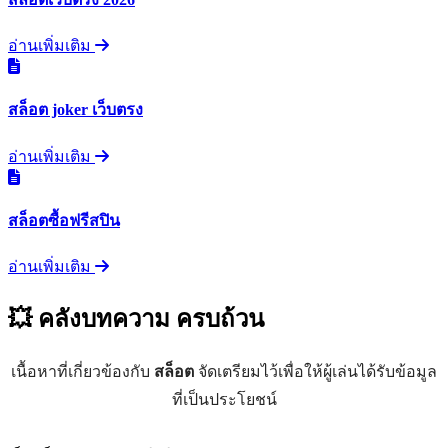
อ่านเพิ่มเติม
สล็อต joker เว็บตรง
อ่านเพิ่มเติม
สล็อตซื้อฟรีสปิน
อ่านเพิ่มเติม
💥 คลังบทความ
ครบถ้วน
เนื้อหาที่เกี่ยวข้องกับ
สล็อต
จัดเตรียมไว้เพื่อให้ผู้เล่นได้รับข้อมูล
ที่เป็นประโยชน์