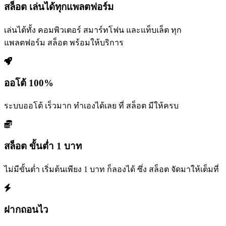
สล็อต เล่นได้ทุกแพลตฟอร์ม
เล่นได้ทั้ง คอมพิวเตอร์ สมาร์ทโฟน และแท็บเล็ต ทุก
แพลตฟอร์ม สล็อต พร้อมให้บริการ
ออโต้ 100%
ระบบออโต้ เร็วมาก ทำเองได้เลย ที่ สล็อต มีให้ครบ
สล็อต ขั้นต่ำ 1 บาท
ไม่มีขั้นต่ำ เริ่มต้นเพียง 1 บาท ก็ลองได้ ซึ่ง สล็อต จัดมาให้เต็มที่
ฝากถอนไว