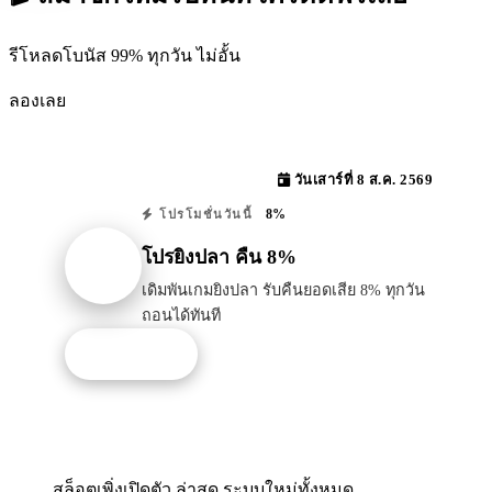
รีโหลดโบนัส 99% ทุกวัน ไม่อั้น
ลองเลย
วันเสาร์ที่ 8 ส.ค. 2569
8%
โปรโมชั่นวันนี้
โปรยิงปลา คืน 8%
เดิมพันเกมยิงปลา รับคืนยอดเสีย 8% ทุกวัน
ถอนได้ทันที
รับโปรนี้
สล็อตเพิ่งเปิดตัว ล่าสุด ระบบใหม่ทั้งหมด