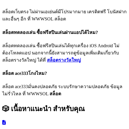
สล็อตเว็บตรง ไม่ผ่านเอเย่นต์มีโปรมากมาย เครดิตฟรี โบนัสฝาก
และอื่นๆ อีก ที่ WWWSOL สล็อต
สล็อตทดลองเล่น ซื้อฟรีสปินเล่นผ่านแอปได้ไหม?
สล็อตทดลองเล่น ซื้อฟรีสปินเล่นได้ทุกเครื่อง iOS Android ไม่
ต้องโหลดแอป นอกจากนี้ยังสามารถดูข้อมูลเพิ่มเติมเกี่ยวกับ
สล็อตรางวัลใหญ่ ได้ที่
สล็อตรางวัลใหญ่
สล็อต ace333โกงไหม?
สล็อต ace333มั่นคงปลอดภัย ระบบรักษาความปลอดภัย ข้อมูล
ไม่รั่วไหล ที่ WWWSOL
สล็อต
🎲 เนื้อหาแนะนำ
สำหรับคุณ