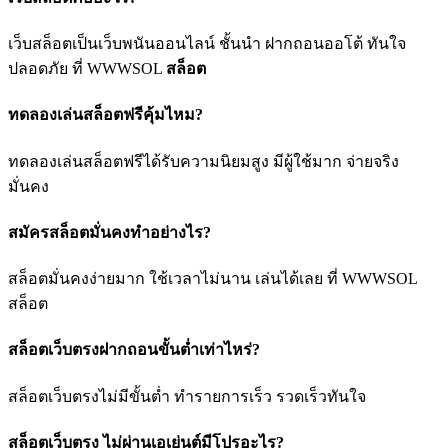
เว็บสล็อตเป็นเว็บพนันออนไลน์ ชั้นนำ ฝากถอนออโต้ ทันใจ
ปลอดภัย ที่ WWWSOL
สล็อต
ทดลองเล่นสล็อตฟรีคุ้มไหม?
ทดลองเล่นสล็อตฟรีได้รับความนิยมสูง มีผู้ใช้มาก จ่ายจริง
มั่นคง
สมัครสล็อตมั่นคงทำอย่างไร?
สล็อตมั่นคงง่ายมาก ใช้เวลาไม่นาน เล่นได้เลย ที่ WWWSOL
สล็อต
สล็อตเว็บตรงฝากถอนขั้นต่ำเท่าไหร่?
สล็อตเว็บตรงไม่มีขั้นต่ำ ทำรายการเร็ว รวดเร็วทันใจ
สล็อตเว็บตรง ไม่ผ่านเอเย่นต์มีโปรอะไร?