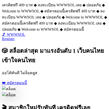
เครดิตฟรี 409 บาท ◆ ลงทะเบียน WWWSOL เลย ◆ ปลอดภัย ◆
Welcome to WWWSOL ◆ สมัครตอนนี้
เครดิตฟรี 409 บาท ◆ ลง
ทะเบียน WWWSOL เลย ◆ ปลอดภัย ◆ Welcome to WWWSOL ◆
สมัครตอนนี้
เครดิตฟรี 409 บาท ◆ ลงทะเบียน WWWSOL เลย ◆
ปลอดภัย ◆ Welcome to WWWSOL ◆ สมัครตอนนี้
🎵 WWWSOL
Register
🎲 สล็อตล่าสุด มาแรงอันดับ 1 เว็บคนไทย
เข้าใจคนไทย
ออโต้ทันที ไม่ล็อคยูส
👑 สมัครตอนนี้
🎬 สมาชิกใหม่รับทันที เครดิตฟรีเลย