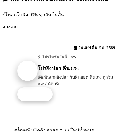
รีโหลดโบนัส 99% ทุกวัน ไม่อั้น
ลองเลย
วันเสาร์ที่ 8 ส.ค. 2569
8%
โปรโมชั่นวันนี้
โปรยิงปลา คืน 8%
เดิมพันเกมยิงปลา รับคืนยอดเสีย 8% ทุกวัน
ถอนได้ทันที
รับโปรนี้
สล็อตเพิ่งเปิดตัว ล่าสุด ระบบใหม่ทั้งหมด