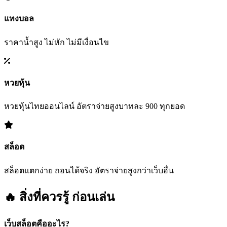
แทงบอล
ราคาน้ำสูง ไม่หัก ไม่มีเงื่อนไข
หวยหุ้น
หวยหุ้นไทยออนไลน์ อัตราจ่ายสูงบาทละ 900 ทุกยอด
สล็อต
สล็อตแตกง่าย ถอนได้จริง อัตราจ่ายสูงกว่าเว็บอื่น
🔥 สิ่งที่ควรรู้
ก่อนเล่น
เว็บสล็อตคืออะไร?