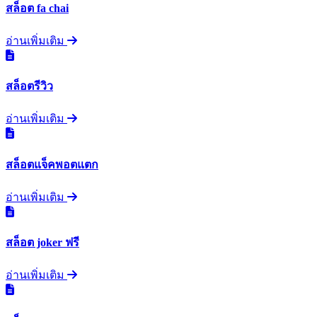
สล็อต fa chai
อ่านเพิ่มเติม
สล็อตรีวิว
อ่านเพิ่มเติม
สล็อตแจ็คพอตแตก
อ่านเพิ่มเติม
สล็อต joker ฟรี
อ่านเพิ่มเติม