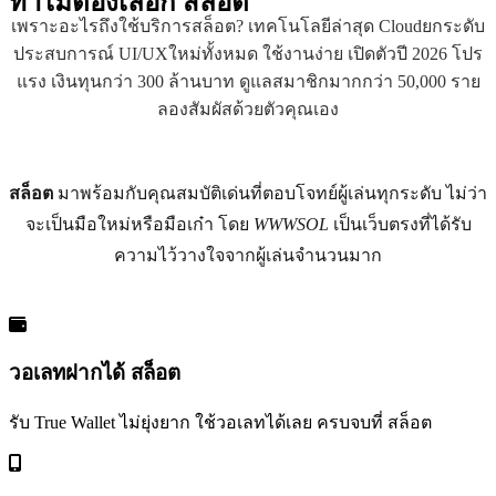
ทำไมต้องเลือก
สล็อต
เพราะอะไรถึงใช้บริการสล็อต? เทคโนโลยีล่าสุด Cloudยกระดับ
ประสบการณ์ UI/UXใหม่ทั้งหมด ใช้งานง่าย เปิดตัวปี 2026 โปร
แรง เงินทุนกว่า 300 ล้านบาท ดูแลสมาชิกมากกว่า 50,000 ราย
ลองสัมผัสด้วยตัวคุณเอง
สล็อต
มาพร้อมกับคุณสมบัติเด่นที่ตอบโจทย์ผู้เล่นทุกระดับ ไม่ว่า
จะเป็นมือใหม่หรือมือเก๋า โดย
WWWSOL
เป็นเว็บตรงที่ได้รับ
ความไว้วางใจจากผู้เล่นจำนวนมาก
วอเลทฝากได้ สล็อต
รับ True Wallet ไม่ยุ่งยาก ใช้วอเลทได้เลย ครบจบที่ สล็อต