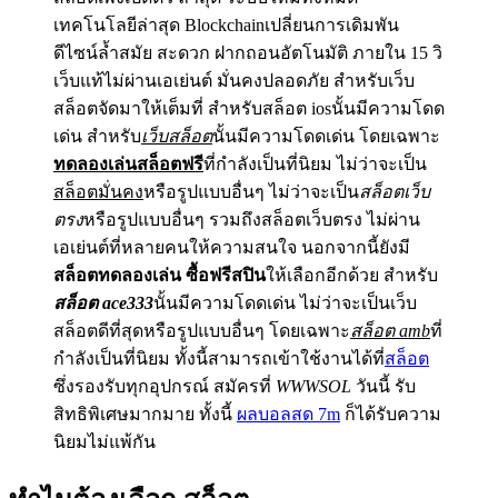
เทคโนโลยีล่าสุด Blockchainเปลี่ยนการเดิมพัน
ดีไซน์ล้ำสมัย สะดวก ฝากถอนอัตโนมัติ ภายใน 15 วิ
เว็บแท้ไม่ผ่านเอเย่นต์ มั่นคงปลอดภัย สำหรับเว็บ
สล็อตจัดมาให้เต็มที่ สำหรับสล็อต iosนั้นมีความโดด
เด่น สำหรับ
เว็บสล็อต
นั้นมีความโดดเด่น โดยเฉพาะ
ทดลองเล่นสล็อตฟรี
ที่กำลังเป็นที่นิยม ไม่ว่าจะเป็น
สล็อตมั่นคง
หรือรูปแบบอื่นๆ ไม่ว่าจะเป็น
สล็อตเว็บ
ตรง
หรือรูปแบบอื่นๆ รวมถึงสล็อตเว็บตรง ไม่ผ่าน
เอเย่นต์ที่หลายคนให้ความสนใจ นอกจากนี้ยังมี
สล็อตทดลองเล่น ซื้อฟรีสปิน
ให้เลือกอีกด้วย สำหรับ
สล็อต ace333
นั้นมีความโดดเด่น ไม่ว่าจะเป็นเว็บ
สล็อตดีที่สุดหรือรูปแบบอื่นๆ โดยเฉพาะ
สล็อต amb
ที่
กำลังเป็นที่นิยม ทั้งนี้สามารถเข้าใช้งานได้ที่
สล็อต
ซึ่งรองรับทุกอุปกรณ์ สมัครที่
WWWSOL
วันนี้ รับ
สิทธิพิเศษมากมาย ทั้งนี้
ผลบอลสด 7m
ก็ได้รับความ
นิยมไม่แพ้กัน