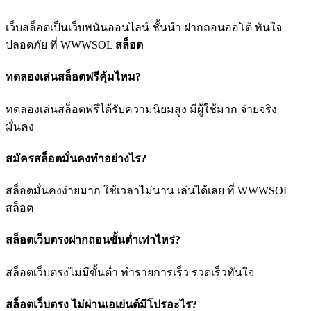
เว็บสล็อตเป็นเว็บพนันออนไลน์ ชั้นนำ ฝากถอนออโต้ ทันใจ
ปลอดภัย ที่ WWWSOL
สล็อต
ทดลองเล่นสล็อตฟรีคุ้มไหม?
ทดลองเล่นสล็อตฟรีได้รับความนิยมสูง มีผู้ใช้มาก จ่ายจริง
มั่นคง
สมัครสล็อตมั่นคงทำอย่างไร?
สล็อตมั่นคงง่ายมาก ใช้เวลาไม่นาน เล่นได้เลย ที่ WWWSOL
สล็อต
สล็อตเว็บตรงฝากถอนขั้นต่ำเท่าไหร่?
สล็อตเว็บตรงไม่มีขั้นต่ำ ทำรายการเร็ว รวดเร็วทันใจ
สล็อตเว็บตรง ไม่ผ่านเอเย่นต์มีโปรอะไร?