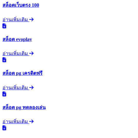
สล็อตเว็บตรง 100
อ่านเพิ่มเติม
สล็อต evoplay
อ่านเพิ่มเติม
สล็อต pg เครดิตฟรี
อ่านเพิ่มเติม
สล็อต pg ทดลองเล่น
อ่านเพิ่มเติม