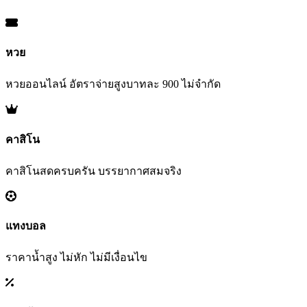
หวย
หวยออนไลน์ อัตราจ่ายสูงบาทละ 900 ไม่จำกัด
คาสิโน
คาสิโนสดครบครัน บรรยากาศสมจริง
แทงบอล
ราคาน้ำสูง ไม่หัก ไม่มีเงื่อนไข