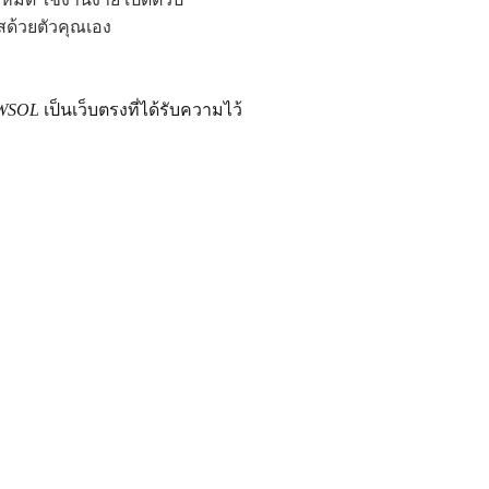
สด้วยตัวคุณเอง
WSOL
เป็นเว็บตรงที่ได้รับความไว้