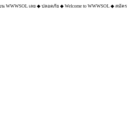
เบียน WWWSOL เลย ◆ ปลอดภัย ◆ Welcome to WWWSOL ◆ สมัคร