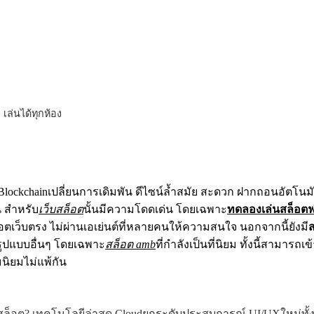
เล่นได้ทุกห้อง
 Blockchainเปลี่ยนการเดิมพัน ดีไซน์ล้ำสมัย สะดวก ฝากถอนอัตโนมัต
น สำหรับ
เว็บสล็อต
นั้นมีความโดดเด่น โดยเฉพาะ
ทดลองเล่นสล็อตฟ
อตเว็บตรง ไม่ผ่านเอเย่นต์ที่หลายคนให้ความสนใจ นอกจากนี้ยังมี
ส
ือรูปแบบอื่นๆ โดยเฉพาะ
สล็อต amb
ที่กำลังเป็นที่นิยม ทั้งนี้สามารถเข
นิยมไม่แพ้กัน
ล็อต? เทคโนโลยีล่าสุด Cloudยกระดับประสบการณ์ UI/UXใหม่ทั้งห