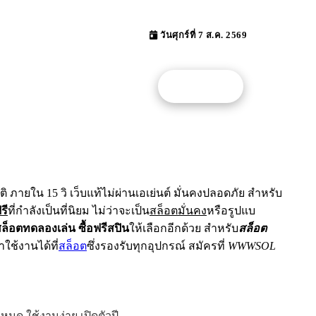
วันศุกร์ที่ 7 ส.ค. 2569
รับโปรนี้
ิ ภายใน 15 วิ เว็บแท้ไม่ผ่านเอเย่นต์ มั่นคงปลอดภัย สำหรับ
รี
ที่กำลังเป็นที่นิยม ไม่ว่าจะเป็น
สล็อตมั่นคง
หรือรูปแบ
ล็อตทดลองเล่น ซื้อฟรีสปิน
ให้เลือกอีกด้วย สำหรับ
สล็อต
้าใช้งานได้ที่
สล็อต
ซึ่งรองรับทุกอุปกรณ์ สมัครที่
WWWSOL
มด ใช้งานง่าย เปิดตัวปี