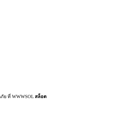
อดภัย ที่ WWWSOL
สล็อต