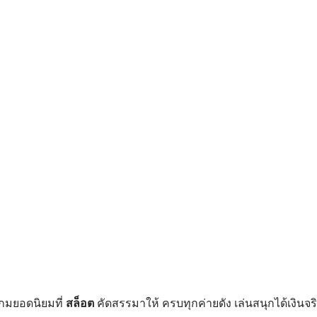
กมยอดนิยมที่
สล็อต
คัดสรรมาให้ ครบทุกค่ายดัง เล่นสนุกได้เงินจร