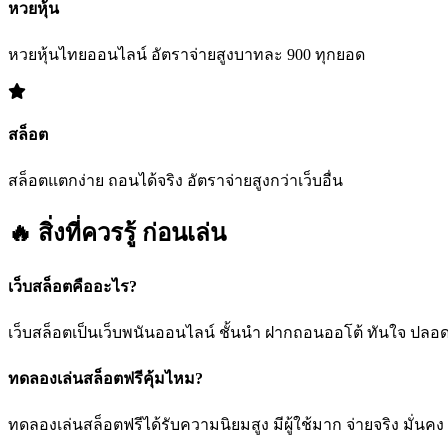
หวยหุ้น
หวยหุ้นไทยออนไลน์ อัตราจ่ายสูงบาทละ 900 ทุกยอด
สล็อต
สล็อตแตกง่าย ถอนได้จริง อัตราจ่ายสูงกว่าเว็บอื่น
🔥 สิ่งที่ควรรู้
ก่อนเล่น
เว็บสล็อตคืออะไร?
เว็บสล็อตเป็นเว็บพนันออนไลน์ ชั้นนำ ฝากถอนออโต้ ทันใจ ปล
ทดลองเล่นสล็อตฟรีคุ้มไหม?
ทดลองเล่นสล็อตฟรีได้รับความนิยมสูง มีผู้ใช้มาก จ่ายจริง มั่นคง