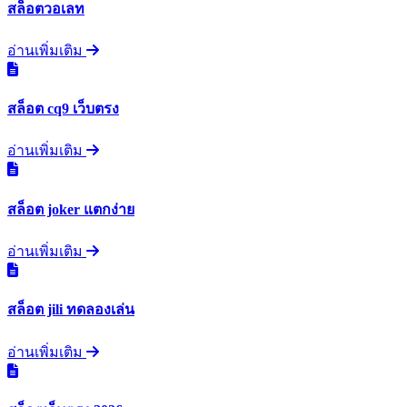
สล็อตวอเลท
อ่านเพิ่มเติม
สล็อต cq9 เว็บตรง
อ่านเพิ่มเติม
สล็อต joker แตกง่าย
อ่านเพิ่มเติม
สล็อต jili ทดลองเล่น
อ่านเพิ่มเติม