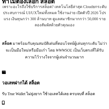
ทำไมต้องเลือก
สล็อต
เพราะอะไรถึงใช้บริการสล็อต? เทคโนโลยีล่าสุด Cloudยกระดับ
ประสบการณ์ UI/UXใหม่ทั้งหมด ใช้งานง่าย เปิดตัวปี 2026 โปร
แรง เงินทุนกว่า 300 ล้านบาท ดูแลสมาชิกมากกว่า 50,000 ราย
ลองสัมผัสด้วยตัวคุณเอง
สล็อต
มาพร้อมกับคุณสมบัติเด่นที่ตอบโจทย์ผู้เล่นทุกระดับ ไม่ว่า
จะเป็นมือใหม่หรือมือเก๋า โดย
WWWSOL
เป็นเว็บตรงที่ได้รับ
ความไว้วางใจจากผู้เล่นจำนวนมาก
วอเลทฝากได้ สล็อต
รับ True Wallet ไม่ยุ่งยาก ใช้วอเลทได้เลย ครบจบที่ สล็อต