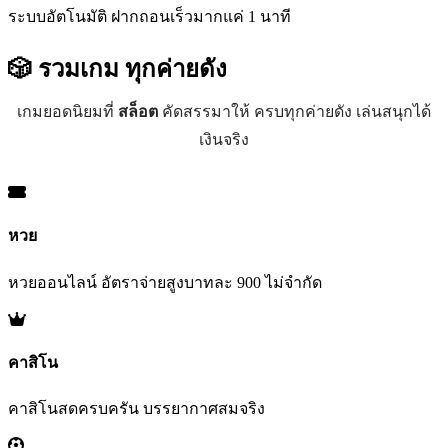
ระบบอัตโนมัติ ฝากถอนเร็วมากแค่ 1 นาที
🎲 รวมเกม
ทุกค่ายดัง
เกมยอดนิยมที่
สล็อต
คัดสรรมาให้ ครบทุกค่ายดัง เล่นสนุกได้
เงินจริง
หวย
หวยออนไลน์ อัตราจ่ายสูงบาทละ 900 ไม่จำกัด
คาสิโน
คาสิโนสดครบครัน บรรยากาศสมจริง