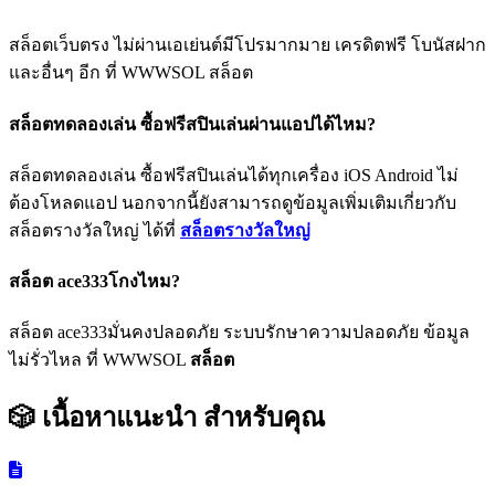
สล็อตเว็บตรง ไม่ผ่านเอเย่นต์มีโปรมากมาย เครดิตฟรี โบนัสฝาก
และอื่นๆ อีก ที่ WWWSOL สล็อต
สล็อตทดลองเล่น ซื้อฟรีสปินเล่นผ่านแอปได้ไหม?
สล็อตทดลองเล่น ซื้อฟรีสปินเล่นได้ทุกเครื่อง iOS Android ไม่
ต้องโหลดแอป นอกจากนี้ยังสามารถดูข้อมูลเพิ่มเติมเกี่ยวกับ
สล็อตรางวัลใหญ่ ได้ที่
สล็อตรางวัลใหญ่
สล็อต ace333โกงไหม?
สล็อต ace333มั่นคงปลอดภัย ระบบรักษาความปลอดภัย ข้อมูล
ไม่รั่วไหล ที่ WWWSOL
สล็อต
🎲 เนื้อหาแนะนำ
สำหรับคุณ