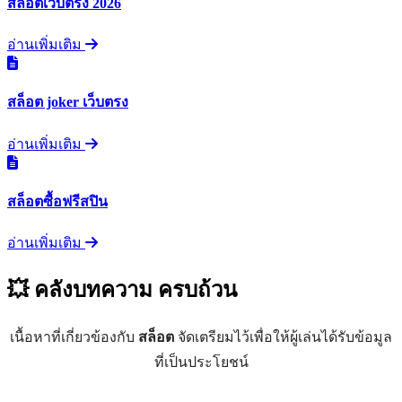
สล็อตเว็บตรง 2026
อ่านเพิ่มเติม
สล็อต joker เว็บตรง
อ่านเพิ่มเติม
สล็อตซื้อฟรีสปิน
อ่านเพิ่มเติม
💥 คลังบทความ
ครบถ้วน
เนื้อหาที่เกี่ยวข้องกับ
สล็อต
จัดเตรียมไว้เพื่อให้ผู้เล่นได้รับข้อมูล
ที่เป็นประโยชน์