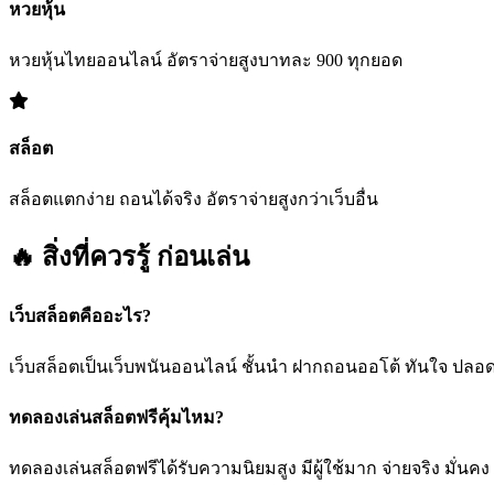
หวยหุ้น
หวยหุ้นไทยออนไลน์ อัตราจ่ายสูงบาทละ 900 ทุกยอด
สล็อต
สล็อตแตกง่าย ถอนได้จริง อัตราจ่ายสูงกว่าเว็บอื่น
🔥 สิ่งที่ควรรู้
ก่อนเล่น
เว็บสล็อตคืออะไร?
เว็บสล็อตเป็นเว็บพนันออนไลน์ ชั้นนำ ฝากถอนออโต้ ทันใจ ปล
ทดลองเล่นสล็อตฟรีคุ้มไหม?
ทดลองเล่นสล็อตฟรีได้รับความนิยมสูง มีผู้ใช้มาก จ่ายจริง มั่นคง