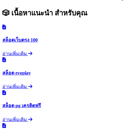
🎲 เนื้อหาแนะนำ
สำหรับคุณ
สล็อตเว็บตรง 100
อ่านเพิ่มเติม
สล็อต evoplay
อ่านเพิ่มเติม
สล็อต pg เครดิตฟรี
อ่านเพิ่มเติม