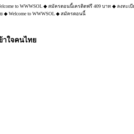
elcome to WWWSOL ◆ สมัครตอนนี้
เครดิตฟรี 409 บาท ◆ ลงทะ
ัย ◆ Welcome to WWWSOL ◆ สมัครตอนนี้
เข้าใจคนไทย