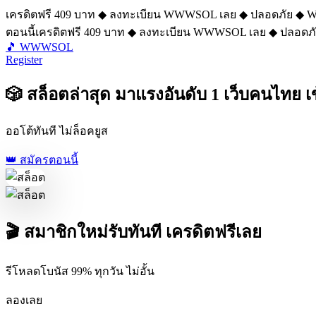
เครดิตฟรี 409 บาท ◆ ลงทะเบียน WWWSOL เลย ◆ ปลอดภัย ◆ W
ตอนนี้
เครดิตฟรี 409 บาท ◆ ลงทะเบียน WWWSOL เลย ◆ ปลอดภ
🎵 WWWSOL
Register
🎲 สล็อตล่าสุด มาแรงอันดับ 1 เว็บคนไทย 
ออโต้ทันที ไม่ล็อคยูส
👑 สมัครตอนนี้
🎬 สมาชิกใหม่รับทันที เครดิตฟรีเลย
รีโหลดโบนัส 99% ทุกวัน ไม่อั้น
ลองเลย