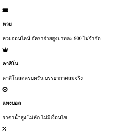
หวย
หวยออนไลน์ อัตราจ่ายสูงบาทละ 900 ไม่จำกัด
คาสิโน
คาสิโนสดครบครัน บรรยากาศสมจริง
แทงบอล
ราคาน้ำสูง ไม่หัก ไม่มีเงื่อนไข