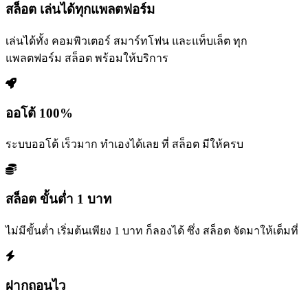
สล็อต เล่นได้ทุกแพลตฟอร์ม
เล่นได้ทั้ง คอมพิวเตอร์ สมาร์ทโฟน และแท็บเล็ต ทุก
แพลตฟอร์ม สล็อต พร้อมให้บริการ
ออโต้ 100%
ระบบออโต้ เร็วมาก ทำเองได้เลย ที่ สล็อต มีให้ครบ
สล็อต ขั้นต่ำ 1 บาท
ไม่มีขั้นต่ำ เริ่มต้นเพียง 1 บาท ก็ลองได้ ซึ่ง สล็อต จัดมาให้เต็มที่
ฝากถอนไว