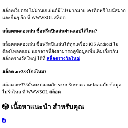
สล็อตเว็บตรง ไม่ผ่านเอเย่นต์มีโปรมากมาย เครดิตฟรี โบนัสฝาก
และอื่นๆ อีก ที่ WWWSOL สล็อต
สล็อตทดลองเล่น ซื้อฟรีสปินเล่นผ่านแอปได้ไหม?
สล็อตทดลองเล่น ซื้อฟรีสปินเล่นได้ทุกเครื่อง iOS Android ไม่
ต้องโหลดแอป นอกจากนี้ยังสามารถดูข้อมูลเพิ่มเติมเกี่ยวกับ
สล็อตรางวัลใหญ่ ได้ที่
สล็อตรางวัลใหญ่
สล็อต ace333โกงไหม?
สล็อต ace333มั่นคงปลอดภัย ระบบรักษาความปลอดภัย ข้อมูล
ไม่รั่วไหล ที่ WWWSOL
สล็อต
🎲 เนื้อหาแนะนำ
สำหรับคุณ