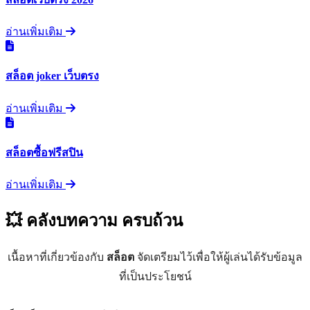
อ่านเพิ่มเติม
สล็อต joker เว็บตรง
อ่านเพิ่มเติม
สล็อตซื้อฟรีสปิน
อ่านเพิ่มเติม
💥 คลังบทความ
ครบถ้วน
เนื้อหาที่เกี่ยวข้องกับ
สล็อต
จัดเตรียมไว้เพื่อให้ผู้เล่นได้รับข้อมูล
ที่เป็นประโยชน์