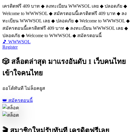
เครดิตฟรี 409 บาท ◆ ลงทะเบียน WWWSOL เลย ◆ ปลอดภัย ◆
Welcome to WWWSOL ◆ สมัครตอนนี้
เครดิตฟรี 409 บาท ◆ ลง
ทะเบียน WWWSOL เลย ◆ ปลอดภัย ◆ Welcome to WWWSOL ◆
สมัครตอนนี้
เครดิตฟรี 409 บาท ◆ ลงทะเบียน WWWSOL เลย ◆
ปลอดภัย ◆ Welcome to WWWSOL ◆ สมัครตอนนี้
🎵 WWWSOL
Register
🎲 สล็อตล่าสุด มาแรงอันดับ 1 เว็บคนไทย
เข้าใจคนไทย
ออโต้ทันที ไม่ล็อคยูส
👑 สมัครตอนนี้
🎬 สมาชิกใหม่รับทันที เครดิตฟรีเลย