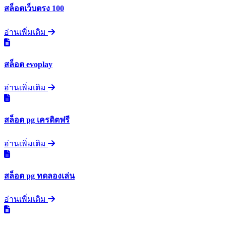
สล็อตเว็บตรง 100
อ่านเพิ่มเติม
สล็อต evoplay
อ่านเพิ่มเติม
สล็อต pg เครดิตฟรี
อ่านเพิ่มเติม
สล็อต pg ทดลองเล่น
อ่านเพิ่มเติม