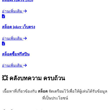
อ่านเพิ่มเติม
สล็อต joker เว็บตรง
อ่านเพิ่มเติม
สล็อตซื้อฟรีสปิน
อ่านเพิ่มเติม
💥 คลังบทความ
ครบถ้วน
เนื้อหาที่เกี่ยวข้องกับ
สล็อต
จัดเตรียมไว้เพื่อให้ผู้เล่นได้รับข้อมูล
ที่เป็นประโยชน์