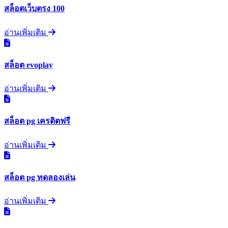
สล็อตเว็บตรง 100
อ่านเพิ่มเติม
สล็อต evoplay
อ่านเพิ่มเติม
สล็อต pg เครดิตฟรี
อ่านเพิ่มเติม
สล็อต pg ทดลองเล่น
อ่านเพิ่มเติม