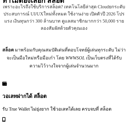
ทำไมต้องเลือก
สล็อต
เพราะอะไรถึงใช้บริการสล็อต? เทคโนโลยีล่าสุด Cloudยกระดับ
ประสบการณ์ UI/UXใหม่ทั้งหมด ใช้งานง่าย เปิดตัวปี 2026 โปร
แรง เงินทุนกว่า 300 ล้านบาท ดูแลสมาชิกมากกว่า 50,000 ราย
ลองสัมผัสด้วยตัวคุณเอง
สล็อต
มาพร้อมกับคุณสมบัติเด่นที่ตอบโจทย์ผู้เล่นทุกระดับ ไม่ว่า
จะเป็นมือใหม่หรือมือเก๋า โดย
WWWSOL
เป็นเว็บตรงที่ได้รับ
ความไว้วางใจจากผู้เล่นจำนวนมาก
วอเลทฝากได้ สล็อต
รับ True Wallet ไม่ยุ่งยาก ใช้วอเลทได้เลย ครบจบที่ สล็อต