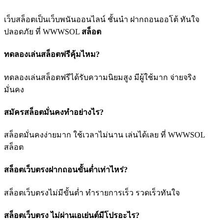
เว็บสล็อตเป็นเว็บพนันออนไลน์ ชั้นนำ ฝากถอนออโต้ ทันใจ
ปลอดภัย ที่ WWWSOL
สล็อต
ทดลองเล่นสล็อตฟรีคุ้มไหม?
ทดลองเล่นสล็อตฟรีได้รับความนิยมสูง มีผู้ใช้มาก จ่ายจริง
มั่นคง
สมัครสล็อตมั่นคงทำอย่างไร?
สล็อตมั่นคงง่ายมาก ใช้เวลาไม่นาน เล่นได้เลย ที่ WWWSOL
สล็อต
สล็อตเว็บตรงฝากถอนขั้นต่ำเท่าไหร่?
สล็อตเว็บตรงไม่มีขั้นต่ำ ทำรายการเร็ว รวดเร็วทันใจ
สล็อตเว็บตรง ไม่ผ่านเอเย่นต์มีโปรอะไร?