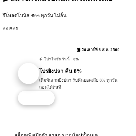
รีโหลดโบนัส 99% ทุกวัน ไม่อั้น
ลองเลย
วันเสาร์ที่ 8 ส.ค. 2569
8%
โปรโมชั่นวันนี้
โปรยิงปลา คืน 8%
เดิมพันเกมยิงปลา รับคืนยอดเสีย 8% ทุกวัน
ถอนได้ทันที
รับโปรนี้
สล็อตเพิ่งเปิดตัว ล่าสุด ระบบใหม่ทั้งหมด