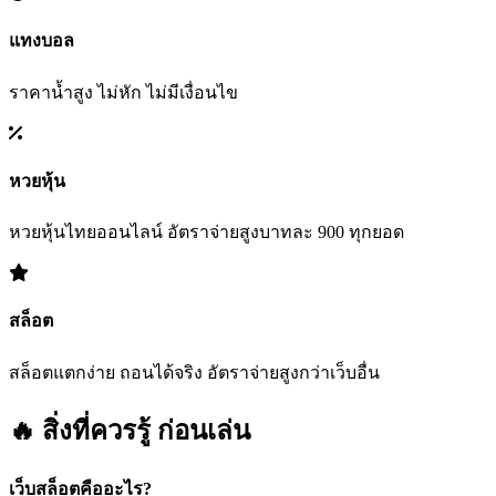
แทงบอล
ราคาน้ำสูง ไม่หัก ไม่มีเงื่อนไข
หวยหุ้น
หวยหุ้นไทยออนไลน์ อัตราจ่ายสูงบาทละ 900 ทุกยอด
สล็อต
สล็อตแตกง่าย ถอนได้จริง อัตราจ่ายสูงกว่าเว็บอื่น
🔥 สิ่งที่ควรรู้
ก่อนเล่น
เว็บสล็อตคืออะไร?