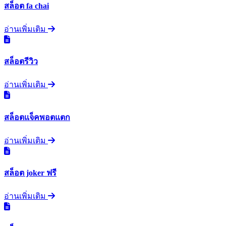
สล็อต fa chai
อ่านเพิ่มเติม
สล็อตรีวิว
อ่านเพิ่มเติม
สล็อตแจ็คพอตแตก
อ่านเพิ่มเติม
สล็อต joker ฟรี
อ่านเพิ่มเติม