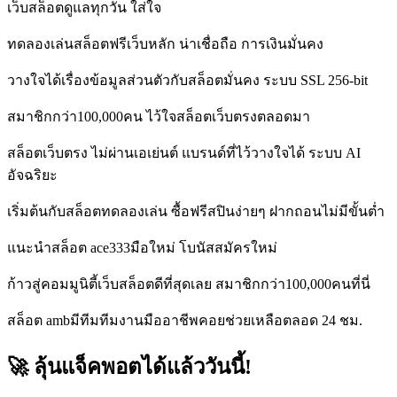
เว็บสล็อตดูแลทุกวัน ใส่ใจ
ทดลองเล่นสล็อตฟรีเว็บหลัก น่าเชื่อถือ การเงินมั่นคง
วางใจได้เรื่องข้อมูลส่วนตัวกับสล็อตมั่นคง ระบบ SSL 256-bit
สมาชิกกว่า100,000คน ไว้ใจสล็อตเว็บตรงตลอดมา
สล็อตเว็บตรง ไม่ผ่านเอเย่นต์ แบรนด์ที่ไว้วางใจได้ ระบบ AI
อัจฉริยะ
เริ่มต้นกับสล็อตทดลองเล่น ซื้อฟรีสปินง่ายๆ ฝากถอนไม่มีขั้นต่ำ
แนะนำสล็อต ace333มือใหม่ โบนัสสมัครใหม่
ก้าวสู่คอมมูนิตี้เว็บสล็อตดีที่สุดเลย สมาชิกกว่า100,000คนที่นี่
สล็อต ambมีทีมทีมงานมืออาชีพคอยช่วยเหลือตลอด 24 ชม.
🚀 ลุ้นแจ็คพอตได้แล้ววันนี้!