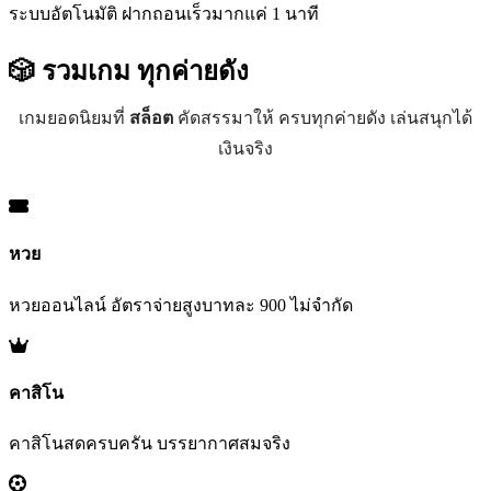
ระบบอัตโนมัติ ฝากถอนเร็วมากแค่ 1 นาที
🎲 รวมเกม
ทุกค่ายดัง
เกมยอดนิยมที่
สล็อต
คัดสรรมาให้ ครบทุกค่ายดัง เล่นสนุกได้
เงินจริง
หวย
หวยออนไลน์ อัตราจ่ายสูงบาทละ 900 ไม่จำกัด
คาสิโน
คาสิโนสดครบครัน บรรยากาศสมจริง