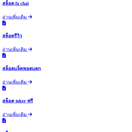
สล็อต fa chai
อ่านเพิ่มเติม
สล็อตรีวิว
อ่านเพิ่มเติม
สล็อตแจ็คพอตแตก
อ่านเพิ่มเติม
สล็อต joker ฟรี
อ่านเพิ่มเติม