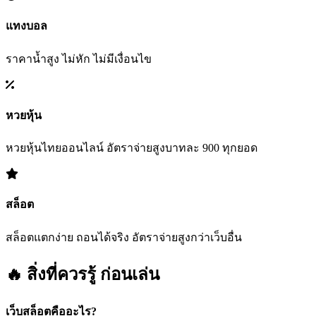
แทงบอล
ราคาน้ำสูง ไม่หัก ไม่มีเงื่อนไข
หวยหุ้น
หวยหุ้นไทยออนไลน์ อัตราจ่ายสูงบาทละ 900 ทุกยอด
สล็อต
สล็อตแตกง่าย ถอนได้จริง อัตราจ่ายสูงกว่าเว็บอื่น
🔥 สิ่งที่ควรรู้
ก่อนเล่น
เว็บสล็อตคืออะไร?