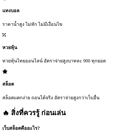
แทงบอล
ราคาน้ำสูง ไม่หัก ไม่มีเงื่อนไข
หวยหุ้น
หวยหุ้นไทยออนไลน์ อัตราจ่ายสูงบาทละ 900 ทุกยอด
สล็อต
สล็อตแตกง่าย ถอนได้จริง อัตราจ่ายสูงกว่าเว็บอื่น
🔥 สิ่งที่ควรรู้
ก่อนเล่น
เว็บสล็อตคืออะไร?