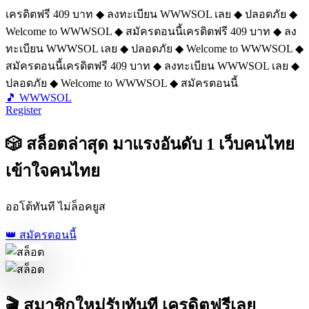
เครดิตฟรี 409 บาท ◆ ลงทะเบียน WWWSOL เลย ◆ ปลอดภัย ◆
Welcome to WWWSOL ◆ สมัครตอนนี้
เครดิตฟรี 409 บาท ◆ ลง
ทะเบียน WWWSOL เลย ◆ ปลอดภัย ◆ Welcome to WWWSOL ◆
สมัครตอนนี้
เครดิตฟรี 409 บาท ◆ ลงทะเบียน WWWSOL เลย ◆
ปลอดภัย ◆ Welcome to WWWSOL ◆ สมัครตอนนี้
🎵 WWWSOL
Register
🎲 สล็อตล่าสุด มาแรงอันดับ 1 เว็บคนไทย
เข้าใจคนไทย
ออโต้ทันที ไม่ล็อคยูส
👑 สมัครตอนนี้
🎬 สมาชิกใหม่รับทันที เครดิตฟรีเลย