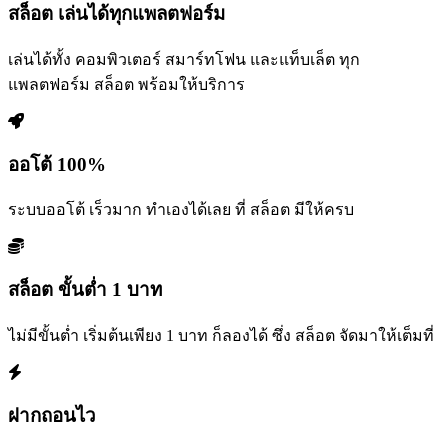
สล็อต เล่นได้ทุกแพลตฟอร์ม
เล่นได้ทั้ง คอมพิวเตอร์ สมาร์ทโฟน และแท็บเล็ต ทุก
แพลตฟอร์ม สล็อต พร้อมให้บริการ
ออโต้ 100%
ระบบออโต้ เร็วมาก ทำเองได้เลย ที่ สล็อต มีให้ครบ
สล็อต ขั้นต่ำ 1 บาท
ไม่มีขั้นต่ำ เริ่มต้นเพียง 1 บาท ก็ลองได้ ซึ่ง สล็อต จัดมาให้เต็มที่
ฝากถอนไว