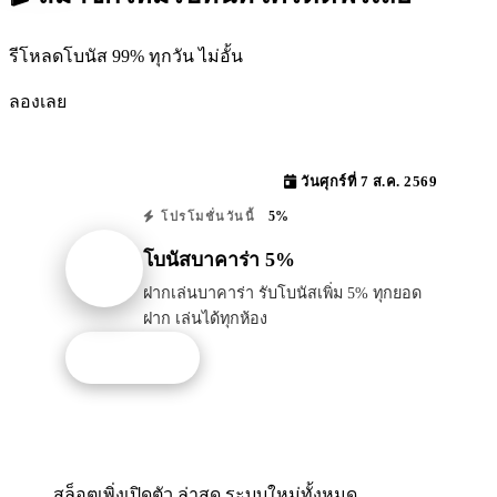
รีโหลดโบนัส 99% ทุกวัน ไม่อั้น
ลองเลย
วันศุกร์ที่ 7 ส.ค. 2569
5%
โปรโมชั่นวันนี้
โบนัสบาคาร่า 5%
ฝากเล่นบาคาร่า รับโบนัสเพิ่ม 5% ทุกยอด
ฝาก เล่นได้ทุกห้อง
รับโปรนี้
สล็อตเพิ่งเปิดตัว ล่าสุด ระบบใหม่ทั้งหมด