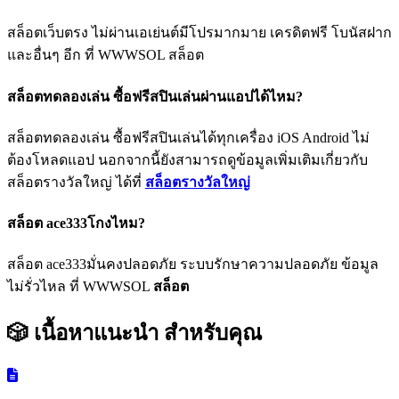
สล็อตเว็บตรง ไม่ผ่านเอเย่นต์มีโปรมากมาย เครดิตฟรี โบนัสฝาก
และอื่นๆ อีก ที่ WWWSOL สล็อต
สล็อตทดลองเล่น ซื้อฟรีสปินเล่นผ่านแอปได้ไหม?
สล็อตทดลองเล่น ซื้อฟรีสปินเล่นได้ทุกเครื่อง iOS Android ไม่
ต้องโหลดแอป นอกจากนี้ยังสามารถดูข้อมูลเพิ่มเติมเกี่ยวกับ
สล็อตรางวัลใหญ่ ได้ที่
สล็อตรางวัลใหญ่
สล็อต ace333โกงไหม?
สล็อต ace333มั่นคงปลอดภัย ระบบรักษาความปลอดภัย ข้อมูล
ไม่รั่วไหล ที่ WWWSOL
สล็อต
🎲 เนื้อหาแนะนำ
สำหรับคุณ