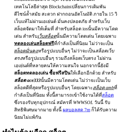
เทคโนโลยีล่าสุด Blockchainเปลี่ยนการเดิมพัน
ดีไซน์ล้ำสมัย สะดวก ฝากถอนอัตโนมัติ ภายใน 15 วิ
เว็บแท้ไม่ผ่านเอเย่นต์ มั่นคงปลอดภัย สำหรับเว็บ
สล็อตจัดมาให้เต็มที่ สำหรับสล็อต iosนั้นมีความโดด
เด่น สำหรับ
เว็บสล็อต
นั้นมีความโดดเด่น โดยเฉพาะ
ทดลองเล่นสล็อตฟรี
ที่กำลังเป็นที่นิยม ไม่ว่าจะเป็น
สล็อตมั่นคง
หรือรูปแบบอื่นๆ ไม่ว่าจะเป็น
สล็อตเว็บ
ตรง
หรือรูปแบบอื่นๆ รวมถึงสล็อตเว็บตรง ไม่ผ่าน
เอเย่นต์ที่หลายคนให้ความสนใจ นอกจากนี้ยังมี
สล็อตทดลองเล่น ซื้อฟรีสปิน
ให้เลือกอีกด้วย สำหรับ
สล็อต ace333
นั้นมีความโดดเด่น ไม่ว่าจะเป็นเว็บ
สล็อตดีที่สุดหรือรูปแบบอื่นๆ โดยเฉพาะ
สล็อต amb
ที่
กำลังเป็นที่นิยม ทั้งนี้สามารถเข้าใช้งานได้ที่
สล็อต
ซึ่งรองรับทุกอุปกรณ์ สมัครที่
WWWSOL
วันนี้ รับ
สิทธิพิเศษมากมาย ทั้งนี้
ผลบอลสด 7m
ก็ได้รับความ
นิยมไม่แพ้กัน