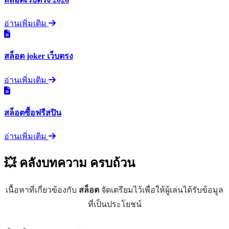
อ่านเพิ่มเติม
สล็อต joker เว็บตรง
อ่านเพิ่มเติม
สล็อตซื้อฟรีสปิน
อ่านเพิ่มเติม
💥 คลังบทความ
ครบถ้วน
เนื้อหาที่เกี่ยวข้องกับ
สล็อต
จัดเตรียมไว้เพื่อให้ผู้เล่นได้รับข้อมูล
ที่เป็นประโยชน์