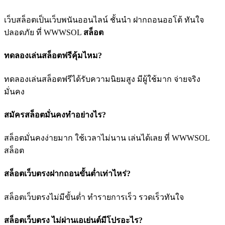
เว็บสล็อตเป็นเว็บพนันออนไลน์ ชั้นนำ ฝากถอนออโต้ ทันใจ
ปลอดภัย ที่ WWWSOL
สล็อต
ทดลองเล่นสล็อตฟรีคุ้มไหม?
ทดลองเล่นสล็อตฟรีได้รับความนิยมสูง มีผู้ใช้มาก จ่ายจริง
มั่นคง
สมัครสล็อตมั่นคงทำอย่างไร?
สล็อตมั่นคงง่ายมาก ใช้เวลาไม่นาน เล่นได้เลย ที่ WWWSOL
สล็อต
สล็อตเว็บตรงฝากถอนขั้นต่ำเท่าไหร่?
สล็อตเว็บตรงไม่มีขั้นต่ำ ทำรายการเร็ว รวดเร็วทันใจ
สล็อตเว็บตรง ไม่ผ่านเอเย่นต์มีโปรอะไร?