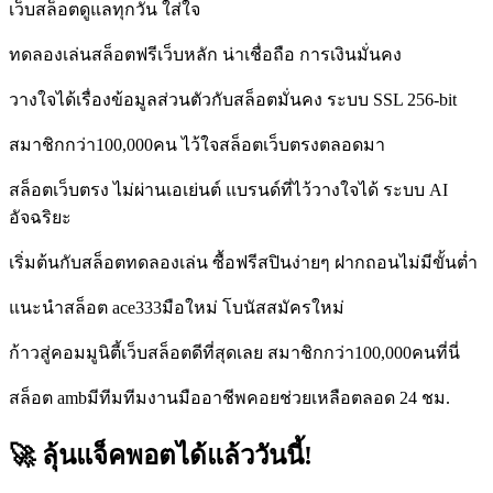
เว็บสล็อตดูแลทุกวัน ใส่ใจ
ทดลองเล่นสล็อตฟรีเว็บหลัก น่าเชื่อถือ การเงินมั่นคง
วางใจได้เรื่องข้อมูลส่วนตัวกับสล็อตมั่นคง ระบบ SSL 256-bit
สมาชิกกว่า100,000คน ไว้ใจสล็อตเว็บตรงตลอดมา
สล็อตเว็บตรง ไม่ผ่านเอเย่นต์ แบรนด์ที่ไว้วางใจได้ ระบบ AI
อัจฉริยะ
เริ่มต้นกับสล็อตทดลองเล่น ซื้อฟรีสปินง่ายๆ ฝากถอนไม่มีขั้นต่ำ
แนะนำสล็อต ace333มือใหม่ โบนัสสมัครใหม่
ก้าวสู่คอมมูนิตี้เว็บสล็อตดีที่สุดเลย สมาชิกกว่า100,000คนที่นี่
สล็อต ambมีทีมทีมงานมืออาชีพคอยช่วยเหลือตลอด 24 ชม.
🚀 ลุ้นแจ็คพอตได้แล้ววันนี้!